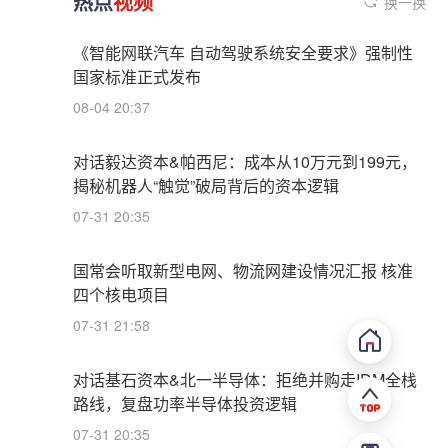
热点
视频
换一换
《智能网联汽车 自动驾驶系统安全要求》强制性
国家标准正式发布
08-04 20:37
对话毅达资本&帕西尼：成本从10万元到199元，
揭秘机器人“触觉”破局背后的资本逻辑
07-31 20:35
国常会听取新型电网、物流网建设情况汇报 核准
四个核电项目
07-31 21:58
对话基石资本&北一半导体：拒绝并购走IDM全栈
路线，复盘功率半导体投资逻辑
07-31 20:35