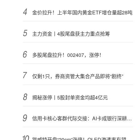
金价拉升！上半年国内黄金ETF增仓量超28吨
主力资金丨4股尾盘获主力重点抢筹
多股尾盘拉升！002407，涨停！
仅剩1只，券商资管大集合产品即将“剧终”
揭秘涨停丨5股封单资金均超4亿元
信用卡核心客群代际交接：AI卡成银行深耕“新世代”首块试验田
锴威特开盘“20cm”涨停！OLED渗透率有望攀升，高成长潜力股揭秘