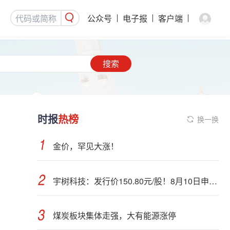
公众号
电子报
客户端
搜索
时报
热榜
换一换
金价，罕见大涨！
宇树科技：发行价150.80元/股！8月10日申购，DeepSeek参与战略配售
煤炭板块集体走强，大有能源涨停