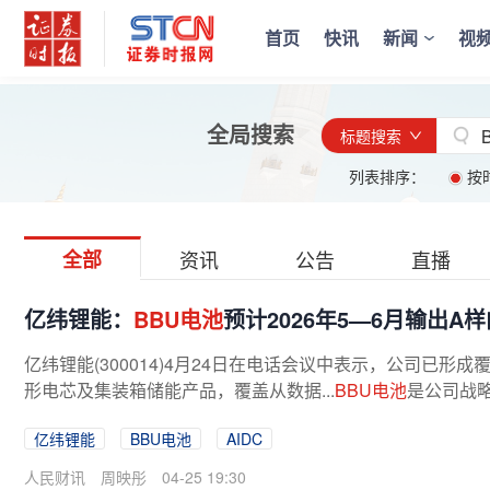
首页
快讯
新闻
视
全局搜索
标题搜索
列表排序：
按
全部
资讯
公告
直播
亿纬锂能：
BBU电池
预计2026年5—6月输出A
亿纬锂能(300014)4月24日在电话会议中表示，公司已形成
形电芯及集装箱储能产品，覆盖从数据...
BBU电池
是公司战略
亿纬锂能
BBU电池
AIDC
人民财讯
周映彤
04-25 19:30