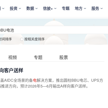
频
投资
数据
信披+
专题
地方
服务
时间排序
按相关度排序
视频
专题
股票
样向客户送样
覆盖AIDC全场景的备
电
解决方案，推出圆柱BBU电芯、UPS方
推进方向，预计2026年5—6月输出A样向客户送样。