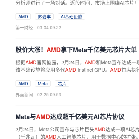
分析师进行了一场对话。近段时间，市场上围绕AI芯片
定、AI基础设施建设热潮有许多讨论，...
AMD
苏姿丰
AI基础设施
第一财经
03-04 09:22
股价大涨！
AMD
拿下Meta千亿美元芯片大单
根据
AMD
官网披露，2月24日，
AMD
和Meta宣布达成
该基础设施将应用多代
AMD
Instinct GPU。
AMD
首席执
AMD
Meta
芯片
界面新闻
02-25 09:53
Meta与
AMD
达成超千亿美元AI芯片协议
2月24日，Meta公司宣布与芯片巨头
AMD
达成一项AI芯
（千兆瓦）的
AMD
人工智能芯片，用于数据中心的扩张。