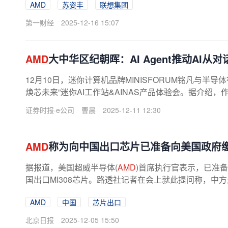
AMD
苏姿丰
联想集团
第一财经
2025-12-16 15:07
AMD
大中华区纪朝晖：AI Agent推动AI
12月10日，迷你计算机品牌MINISFORUM铭凡与半导
焕芯未来”迷你AI工作站&AINAS产品体验会。据介绍
活动演示两款全新旗舰级AI计算产品：...
证券时报·e公司
曹晨
2025-12-11 12:30
AMD
称为向中国出口芯片已准备向美国政府
据报道，美国超威半导体(
AMD
)首席执行官表示，已准
国出口MI308芯片。路透社记者在会上就此提问称，中
们已经多次表明了在美国输华芯片问题...
AMD
中国
芯片出口
北京日报
2025-12-05 15:50