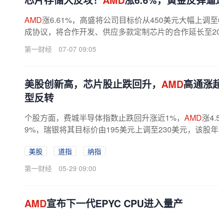
AMD
涨6.61%，高盛将公司目标价从450美元大幅上调
成协议，将合作开发、供应多款定制芯片的合作延长至203
第一财经
07-07 09:05
美股创新高，芯片股止跌回升，
AMD
高通涨
型反转
个股方面，费城半导体指数止跌回升涨近1%，
AMD
涨4
9%，瑞银将其目标价由195美元上调至230美元，该股
化，闪迪涨3.25%，希捷科技涨1.16%，西部...
美股
道指
纳指
第一财经
05-29 09:00
AMD
宣布下一代EPYC CPU进入量产