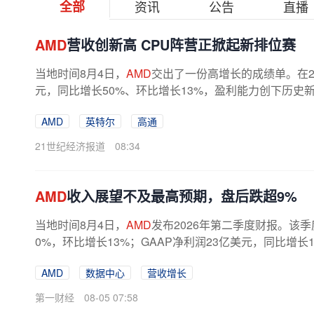
全部
资讯
公告
直播
AMD
营收创新高 CPU阵营正掀起新排位赛
当地时间8月4日，
AMD
交出了一份高增长的成绩单。在2
元，同比增长50%、环比增长13%，盈利能力创下历史
超过一倍。但这份财报并未点燃资本市场...
AMD
英特尔
高通
21世纪经济报道
08:34
AMD
收入展望不及最高预期，盘后跌超9%
当地时间8月4日，
AMD
发布2026年第二季度财报。该季
0%，环比增长13%；GAAP净利润23亿美元，同比增长1
4%，同比增长14个百分点，环比增长1个百分点。“本...
AMD
数据中心
营收增长
第一财经
08-05 07:58