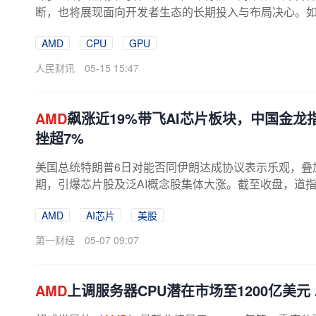
断，也将展现面向开发者生态的长期投入与布局决心。如
AMD
CPU
GPU
人民财讯
05-15 15:47
AMD
飙涨近19%带飞AI芯片板块，中国金
挫超7%
美国总统特朗普6日对能否同伊朗达成协议表示乐观，叠
期，引爆芯片股及泛AI概念股集体大涨。截至收盘，道指上涨6
0.59点，纳指上涨2.02%，收于25838.94...
AMD
AI芯片
美股
第一财经
05-07 09:07
AMD
上调服务器CPU潜在市场至1200亿美