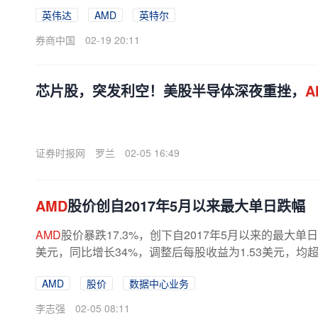
下跌，盘中跌幅均一度接近1%。截至发稿，
AMD
...
英伟达
AMD
英特尔
券商中国
02-19 20:11
芯片股，突发利空！美股半导体深夜重挫，
A
证券时报网
罗兰
02-05 16:49
AMD
股价创自2017年5月以来最大单日跌幅
AMD
股价暴跌17.3%，创下自2017年5月以来的最大单
美元，同比增长34%，调整后每股收益为1.53美元，
和个人电脑（PC）相关销售表现强劲，前者...
AMD
股价
数据中心业务
李志强
02-05 08:11