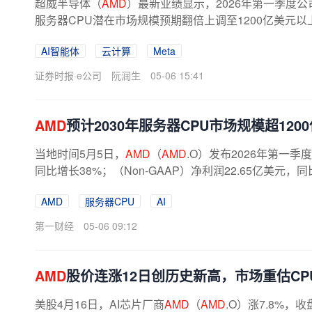
超威半导体（
AMD
）最新业绩显示，2026年第一季度公
服务器CPU潜在市场规模预期翻倍上调至1200亿美元
日
AMD
股价上涨约4%，盘后进一步上涨16....
AI智能体
云计算
Meta
证券时报·e公司
阮润生
05-06 15:41
AMD
预计2030年服务器CPU市场规模超120
当地时间5月5日，
AMD
（
AMD
.O）发布2026年第一季
同比增长38%；（Non-GAAP）净利润22.65亿美元，同
5%，同比增长1个百分点。“第一季度业绩表现...
AMD
服务器CPU
AI
第一财经
05-06 09:12
AMD
股价连涨12日创历史新高，市场重估CP
美股4月16日，AI芯片厂商
AMD
（
AMD
.O）涨7.8%，