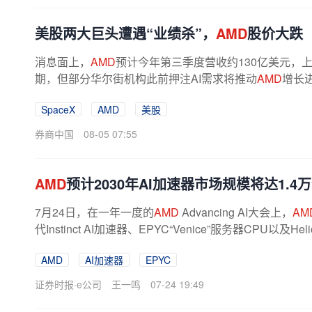
美股两大巨头遭遇“业绩杀”，
AMD
股价大跌
消息面上，
AMD
预计今年第三季度营收约130亿美元，
期，但部分华尔街机构此前押注AI需求将推动
AMD
增长
未完全满足投资者期待。财报显示，
AMD
第二...
SpaceX
AMD
美股
券商中国
08-05 07:55
AMD
预计2030年AI加速器市场规模将达1.4
7月24日，在一年一度的
AMD
Advancing AI大会上，
AM
代Instinct AI加速器、EPYC“Venice”服务器CPU以
她预计，到2030年，AI加速器（用于...
AMD
AI加速器
EPYC
证券时报·e公司
王一鸣
07-24 19:49