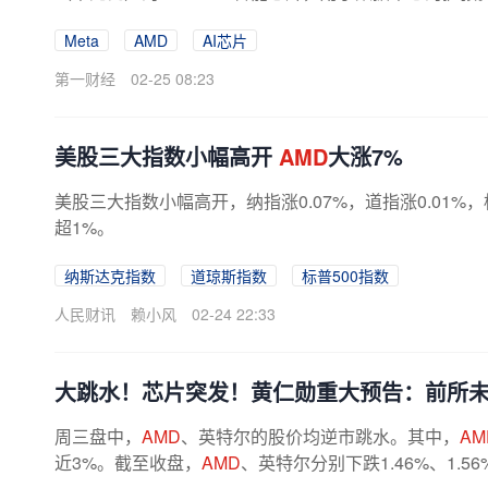
还有望持有
AMD
公司多达10%的股份。受该...
Meta
AMD
AI芯片
第一财经
02-25 08:23
美股三大指数小幅高开
AMD
大涨7%
美股三大指数小幅高开，纳指涨0.07%，道指涨0.01%，标
超1%。
纳斯达克指数
道琼斯指数
标普500指数
人民财讯
赖小风
02-24 22:33
大跳水！芯片突发！黄仁勋重大预告：前所
周三盘中，
AMD
、英特尔的股价均逆市跳水。其中，
AM
近3%。截至收盘，
AMD
、英特尔分别下跌1.46%、1.