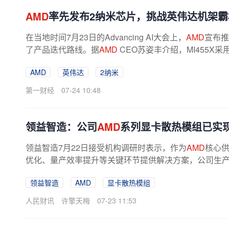
AMD
率先发布2纳米芯片，挑战英伟达机架霸
在当地时间7月23日的Advancing AI大会上，
AMD
宣布推出
了产品迭代路线。据
AMD
CEO苏姿丰介绍，MI455X采用
AMD
英伟达
2纳米
第一财经
07-24 10:48
领益智造：公司
AMD
系列显卡散热模组已实
领益智造7月22日接受机构调研时表示，作为
AMD
核心
优化、量产效率提升等关键环节提供解决方案，公司生
领益智造
AMD
显卡散热模组
人民财讯
许擎天梅
07-23 11:53