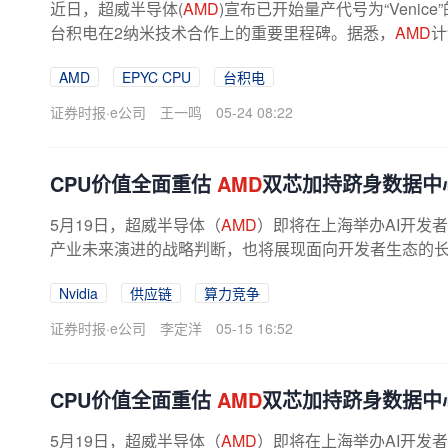
近日，超威半导体(
AMD
)宣布已开始量产代号为“Venice
台积电在2纳米技术合作上的重要里程碑。据悉，
AMD
计
圆厂展开上述量产。此举展现了
AMD
在交付...
AMD
EPYC CPU
台积电
证券时报·e公司
王一鸣
05-24 08:22
CPU价值全面重估
AMD
双芯加持跻身数据中
5月19日，超威半导体（
AMD
）即将在上海举办AI开发
产业未来演进的战略判断，也将展现面向开发者生态的长
PU双核心产品矩阵的
AMD
，正迎来历史性的...
Nvidia
供应链
算力竞争
证券时报·e公司
李定洋
05-15 16:52
CPU价值全面重估
AMD
双芯加持跻身数据中
5月19日，超威半导体（
AMD
）即将在上海举办AI开发