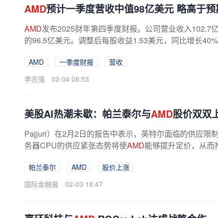
AMD
预计一季度营收中值98亿美元 略高于预
AMD
发布2025财年第四季度财报。公司营业收入102.
的96.5亿美元。调整后每股收益1.53美元，同比增长40
利率约55%，略高于市场预期的54.5%。...
AMD
一季度财报
营收
李志强
02-04 08:53
美股AI热潮未歇：帕兰泰尔与
AMD
股价双双
Pajjuri）在2月2日的报告中表示，英特尔面临的供应限
务器CPU的供应紧张态势将使
AMD
能够提升定价，从而
是该公司盈利能力最强的产品线之一。尽管...
帕兰泰尔
AMD
股价上涨
国际金融报
02-03 18:47