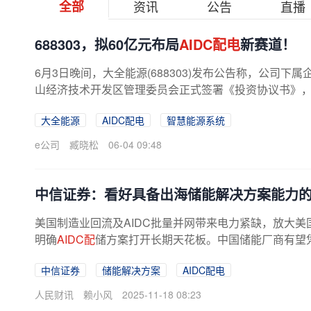
全部
资讯
公告
直播
688303，拟60亿元布局
AIDC配电
新赛道！
6月3日晚间，大全能源(688303)发布公告称，公司
山经济技术开发区管理委员会正式签署《投资协议书》
项目，正式切入
AIDC配电
高成长新...
大全能源
AIDC配电
智慧能源系统
e公司
臧晓松
06-04 09:48
中信证券：看好具备出海储能解决方案能力
美国制造业回流及AIDC批量并网带来电力紧缺，放大美国
明确
AIDC配
储方案打开长期天花板。中国储能厂商有望凭
中信证券
储能解决方案
AIDC配电
人民财讯
赖小风
2025-11-18 08:23