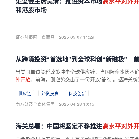
证监会主席吴清：推进资本市场
高水平对外
和港股市场
证券时报网
詹丽真
2025-05-07 11:29
从跨境投资“首选地”到全球科创“新磁极” 
当美国单边关税政策冲击全球供应链，当国际资本因不
外开放
。前海，则逆势交出了一份开放“答卷”。据海关统计
供应链
外资投资
科技创新
南方财经全媒体集团
2025-04-28 10:15
海关总署：中国将坚定不移推进
高水平对外
国新办今日上午举行一季度有关经济数据例行新闻发布