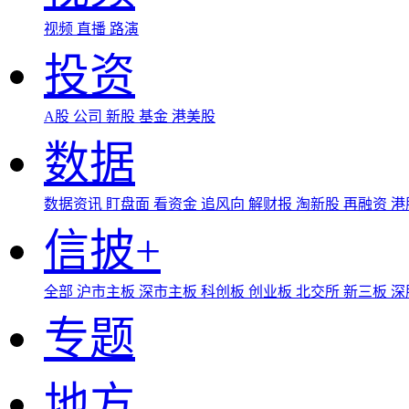
视频
直播
路演
投资
A股
公司
新股
基金
港美股
数据
数据资讯
盯盘面
看资金
追风向
解财报
淘新股
再融资
港
信披+
全部
沪市主板
深市主板
科创板
创业板
北交所
新三板
深
专题
地方