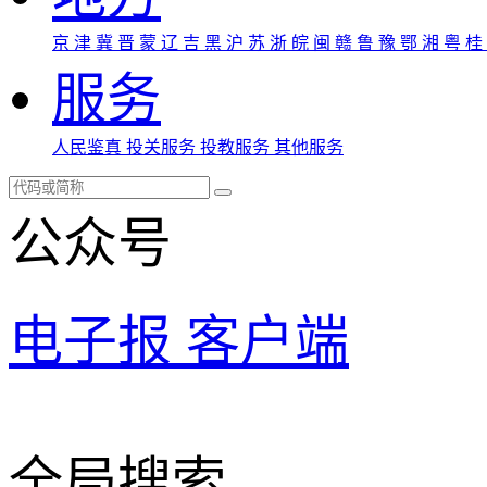
京
津
冀
晋
蒙
辽
吉
黑
沪
苏
浙
皖
闽
赣
鲁
豫
鄂
湘
粤
桂
服务
人民鉴真
投关服务
投教服务
其他服务
公众号
电子报
客户端
全局搜索