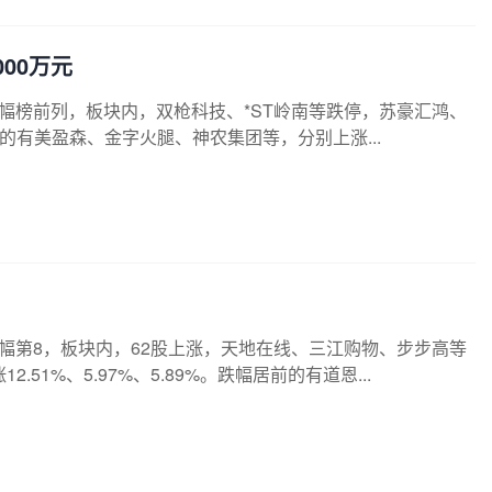
00万元
跌幅榜前列，板块内，双枪科技、*ST岭南等跌停，苏豪汇鸿、
有美盈森、金字火腿、神农集团等，分别上涨...
涨幅第8，板块内，62股上涨，天地在线、三江购物、步步高等
1%、5.97%、5.89%。跌幅居前的有道恩...