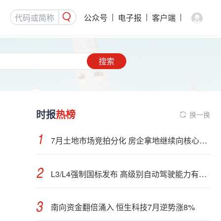
公众号
电子报
客户端
搜索
时报
热榜
换一换
7月土地市场竞拍分化 房企拿地继续向核心城市聚集
L3/L4强制国标发布 高级别自动驾驶能力有望看齐“老司机”
南向资金翻倍涌入 恒生科技7月逆势涨8%