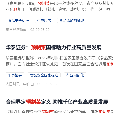
《意见稿》明确，
预制菜
是以一种或多种食用农产品及其制
业化
预
加工（如搅拌、腌制、滚揉、成型、炒、炸、烤、煮
食品安全标准
中央厨房
食品添加剂管理
每日经济新闻
02-09 08:20
华泰证券：
预制菜
国标助力行业高质量发展
华泰证券研报称，2026年2月6日国家卫健委发布了《食品
稿），面向社会公开征求意见，首次在国家层面合理界定
预
对食品污染物和添加剂的管理，强调了...
华泰证券
食品安全国家标准
行业规范化
人民财讯
李在山
02-09 08:06
合理界定
预制菜
定义 助推千亿产业高质量发展
《标准》合理界定了
预制菜
的定义与管理范畴，明确
预制菜