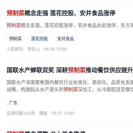
预制菜
概念走强 莲花控股、安井食品涨停
预制菜
概念走强，莲花控股涨停，安井食品此前涨停，东方
预制菜
莲花控股
安井食品
人民财讯
李在山
04-29 10:04
国联水产蝉联双奖 深耕
预制菜
推动餐饮供应链升
国联水产深度聚焦国内餐饮行业标准化、高效化、品质化发
战略，构建起从水产源头到
预制菜
深加工、从冷链配送至餐
系。在研发端，公司依托国家级企业...
广东
证券时报·e公司
康殷
03-27 13:43