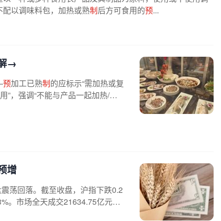
不配以调味料包，加热或熟
制
后方可食用的
预
...
解→
—
预
加工已熟
制
的应标示“需加热或复
用”，强调“不能与产品一起加热/熟
预增
震荡回落。截至收盘，沪指下跌0.2
3%。市场全天成交21634.75亿元，