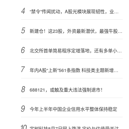
“禁令”传闻扰动，A股光模块展现韧性，业内人士：预计落地难度大
新建仓！这23股，外资最新潜伏，最强牛股在列
北交所首单简易程序定增落地，还有多单小额快速融资推进中
年内A股“上新”561条指数 科技类主题新增较多
688121，或触及重大违法强制退市！
今年上半年中国企业信用水平整体保持稳定
宇树科技8月7日网上路演 定价与估值受关注