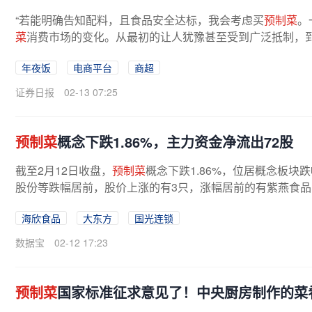
“若能明确告知配料，且食品安全达标，我会考虑买
预制菜
。
菜
消费市场的变化。从最初的让人犹豫甚至受到广泛抵制，
菜
已经成为食品市场上一股不可...
年夜饭
电商平台
商超
证券日报
02-13 07:25
预制菜
概念下跌1.86%，主力资金净流出72股
截至2月12日收盘，
预制菜
概念下跌1.86%，位居概念板
股份等跌幅居前，股价上涨的有3只，涨幅居前的有紫燕食品、道
海欣食品
大东方
国光连锁
数据宝
02-12 17:23
预制菜
国家标准征求意见了！中央厨房制作的菜