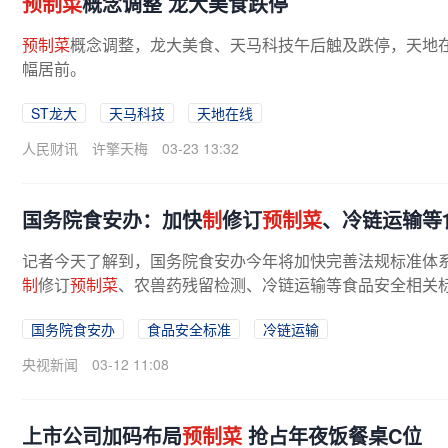
预制菜
概念调整 龙大美食跌停
预制菜
概念调整，龙大美食、天马科技午后触及跌停，天地
幅居前。
ST龙大
天马科技
天地在线
人民财讯
许擎天梅
03-23 13:32
国务院食安办：加快
制
修订
预制菜
、冷链运输等
记者今天了解到，国务院食安办今年将加快完善法规标准体
制
修订
预制菜
、农兽药残留检测、冷链运输等食品安全相关
将健全跨部门会商、联合检查、联合...
国务院食安办
食品安全标准
冷链运输
央视新闻
03-12 11:08
上市公司加码布局
预制菜
抢占年夜饭餐桌C位