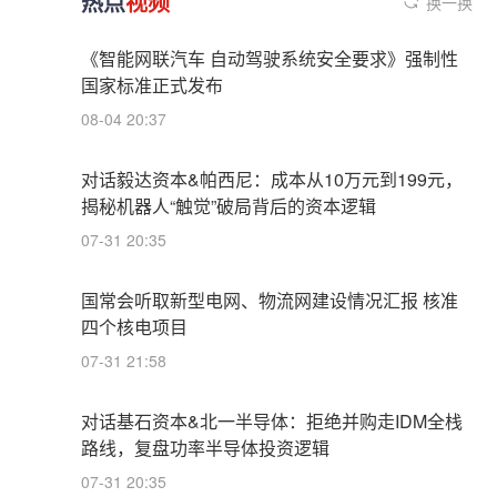
热点
视频
换一换
《智能网联汽车 自动驾驶系统安全要求》强制性
国家标准正式发布
08-04 20:37
对话毅达资本&帕西尼：成本从10万元到199元，
揭秘机器人“触觉”破局背后的资本逻辑
07-31 20:35
国常会听取新型电网、物流网建设情况汇报 核准
四个核电项目
07-31 21:58
对话基石资本&北一半导体：拒绝并购走IDM全栈
路线，复盘功率半导体投资逻辑
07-31 20:35