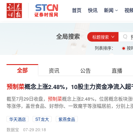
首页
快讯
新闻
视
全局搜索
标题搜索
列表排序：
按
全部
资讯
公告
直播
预制菜
概念上涨2.48%，10股主力资金净流入
截至7月29日收盘，
预制菜
概念上涨2.48%，位居概念板块
等涨停，盖世食品、好想你、一致魔芋等涨幅居前，分别上涨8.17
华天酒店
ST龙大
紫燕食品
数据宝
07-29 20:18