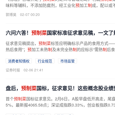
味料等辅料，不添加防腐剂，经工业化
预
加工
制
成，配以或
郭博昊
02-07 00:20
六问六答！
预制菜
国家标准征求意见稿，一文了
征求意见稿提出，
预制菜
标签应明确标示产品的食用方式—
热后食用”；
预
加工未熟
制
及未完全熟
制
的应标示“需熟
制
后食
制
的包装材料应明确提示”...
消费者知情权
行业规范
市场监管
证券时报
02-06 21:41
盘后，
预制菜
国标，征求意见！这些概念股业绩
首个
预制菜
国标征求意见。2月6日，A股早盘低开高走，尾盘
5%，最新报4065.58点；深证成指跌0.33%，创业板指跌0.7
较昨日缩量308.05亿元。盘面上，油气...