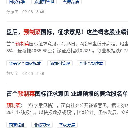
国家标准
添加剂管理
营养品质
数据宝
02-06 18:49
盘后，
预制菜
国标，征求意见！这些概念股业绩
首个
预制菜
国标征求意见。2月6日，A股早盘低开高走，尾盘
5%，最新报4065.58点；深证成指跌0.33%，创业板指跌0.7
较昨日缩量308.05亿元。盘面上，油气...
食品安全国家标准
添加剂管理
企业合规成本
数据宝
02-06 18:46
首个
预制菜
国标征求意见 业绩预增的概念股名
预制菜
》（征求意见稿），面向社会公开征求意见。据证券时报
25年业绩报告。以快报数据或预告中值统计，圣农发展、众兴
国家标准
业绩预增
圣农发展