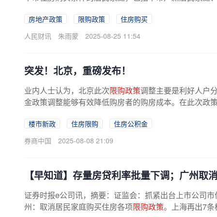
满1年及以上的非本市户籍居民家庭...
房地产政策
限购政策
住房购买
人民财讯
朱雨蒙
2025-08-25 11:54
突发！北京，重磅发布！
业内人士认为，北京此次
限购政策
调整主要是利好人户
金政策调整能够有效降低购房者的购房成本。在此次政
续上半年的良好走势，巩固前期止跌...
楼市新政
住房限购
住房公积金
券商中国
2025-08-08 21:09
【早知道】存量房贷利率批量下调；广州取
证券时报e公司讯，摘要：证监会：抓紧出台上市公司市值管
州：取消居民家庭购买住房各项
限购政策
。上海再出7条