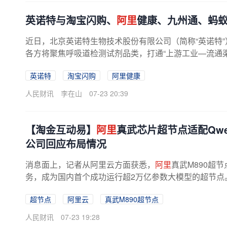
英诺特与淘宝闪购、
阿里
健康、九州通、蚂
近日，北京英诺特生物技术股份有限公司（简称“英诺特
各方将聚焦呼吸道检测试剂品类，打通“上游工业—流通渠
英诺特
淘宝闪购
阿里健康
人民财讯
李在山
07-23 20:39
【淘金互动易】
阿里
真武芯片超节点适配Qw
公司回应布局情况
消息面上，记者从阿里云方面获悉，
阿里
真武M890超
务，成为国内首个成功运行超2万亿参数大模型的超节点。
超节点
阿里云
真武M890超节点
人民财讯
07-23 19:28