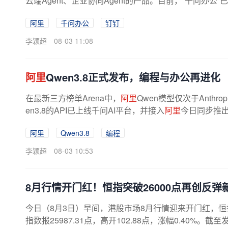
云端Agent、企业协同Agent的产品。目前，“千问办公
阿里
千问办公
钉钉
李颖超
08-03 11:08
阿里
Qwen3.8正式发布，编程与办公再进化
在最新三方榜单Arena中，
阿里
Qwen模型仅次于Anth
en3.8的API已上线千问AI平台，并接入
阿里
今日同步推出的A
阿里
Qwen3.8
编程
李颖超
08-03 10:53
8月行情开门红！恒指突破26000点再创反弹
今日（8月3日）早间，港股市场8月行情迎来开门红，
指数报25987.31点，高开102.88点，涨幅0.40%。截至