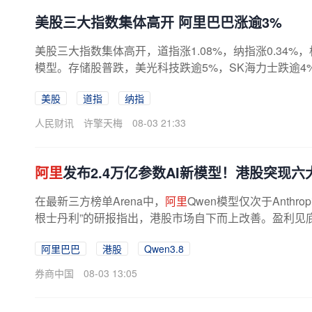
美股三大指数集体高开 阿里巴巴涨逾3%
美股三大指数集体高开，道指涨1.08%，纳指涨0.34%，标
模型。存储股普跌，美光科技跌逾5%，SK海力士跌逾4
美股
道指
纳指
人民财讯
许擎天梅
08-03 21:33
阿里
发布2.4万亿参数AI新模型！港股突现六
在最新三方榜单Arena中，
阿里
Qwen模型仅次于Anthr
根士丹利”的研报指出，港股市场自下而上改善。盈利见底
力消化等六大利好逐渐催化。知名...
阿里巴巴
港股
Qwen3.8
券商中国
08-03 13:05