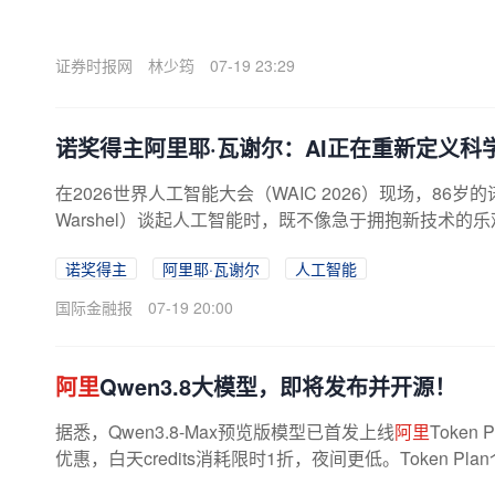
证券时报网
林少筠
07-19 23:29
诺奖得主阿里耶·瓦谢尔：AI正在重新定义科
在2026世界人工智能大会（WAIC 2026）现场，86岁
Warshel）谈起人工智能时，既不像急于拥抱新技术
他更像是一名经历过技术变革周期的...
诺奖得主
阿里耶·瓦谢尔
人工智能
国际金融报
07-19 20:00
阿里
Qwen3.8大模型，即将发布并开源！
据悉，Qwen3.8-Max预览版模型已首发上线
阿里
Token
优惠，白天credits消耗限时1折，夜间更低。Token P
元起。责编：彭勃校对：赵燕 证券时报...