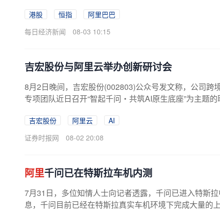
日以来首次突破26000点整数关；...
港股
恒指
阿里巴巴
每日经济新闻
08-03 10:15
吉宏股份与阿里云举办创新研讨会
8月2日晚间，吉宏股份(002803)公众号发文称，公司跨境电商
专项团队近日召开“智起千问・共筑AI原生底座”为主题的联合创
吉宏股份
阿里云
AI
证券时报网
08-02 20:08
阿里
千问已在特斯拉车机内测
7月31日，多位知情人士向记者透露，千问已进入特斯拉
息，千问目前已经在特斯拉真实车机环境下完成大量的上车