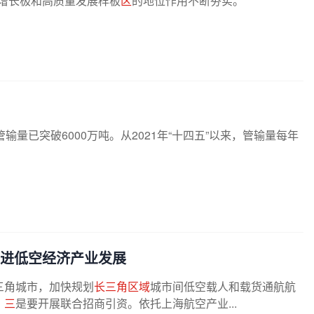
跃增长极和高质量发展样板
区
的地位作用不断夯实。
输量已突破6000万吨。从2021年“十四五”以来，管输量每年
推进低空经济产业发展
三角城市，加快规划
长三角区域
城市间低空载人和载货通航航
。
三
是要开展联合招商引资。依托上海航空产业...