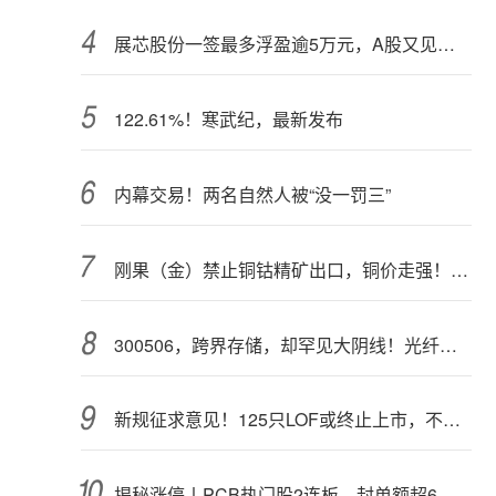
展芯股份一签最多浮盈逾5万元，A股又见肉签
122.61%！寒武纪，最新发布
内幕交易！两名自然人被“没一罚三”
刚果（金）禁止铜钴精矿出口，铜价走强！多家公司最新回应
300506，跨界存储，却罕见大阴线！光纤需求激增，稀土细分原料，火了
新规征求意见！125只LOF或终止上市，不影响基金正常投资运作
揭秘涨停丨PCB热门股2连板，封单额超6亿元