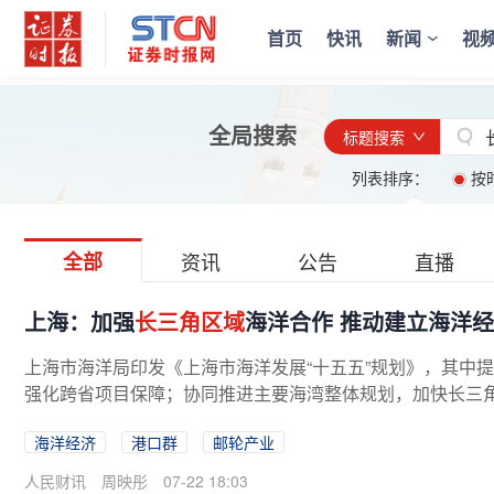
首页
快讯
新闻
视
全局搜索
标题搜索
列表排序：
按
全部
资讯
公告
直播
上海：加强
长三角区域
海洋合作 推动建立海洋
上海市海洋局印发《上海市海洋发展“十五五”规划》，其中
强化跨省项目保障；协同推进主要海湾整体规划，加快长三角
海洋经济
港口群
邮轮产业
人民财讯
周映彤
07-22 18:03