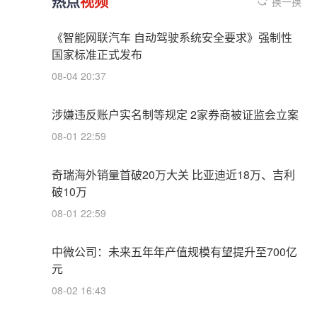
热点
视频
换一换
《智能网联汽车 自动驾驶系统安全要求》强制性
国家标准正式发布
08-04 20:37
涉嫌违反账户实名制等规定 2家券商被证监会立案
08-01 22:59
奇瑞海外销量首破20万大关 比亚迪近18万、吉利
破10万
08-01 22:59
中微公司：未来五年年产值规模有望提升至700亿
元
08-02 16:43