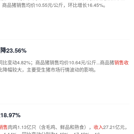
%。商品猪销售均价10.55元/公斤，环比增长16.45%。
降23.56%
同比变动4.82%；商品猪销售均价10.64元/公斤...商品猪
销售收
收入同比降幅较大，主要受生猪市场行情波动的影响。
18.97%
销售
肉鸡1.13亿只（含毛鸡、鲜品和熟食），
收入
27.21亿元，