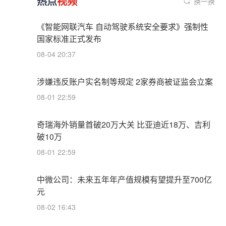
热点
视频
换一换
《智能网联汽车 自动驾驶系统安全要求》强制性
国家标准正式发布
08-04 20:37
涉嫌违反账户实名制等规定 2家券商被证监会立案
08-01 22:59
奇瑞海外销量首破20万大关 比亚迪近18万、吉利
破10万
08-01 22:59
中微公司：未来五年年产值规模有望提升至700亿
元
08-02 16:43