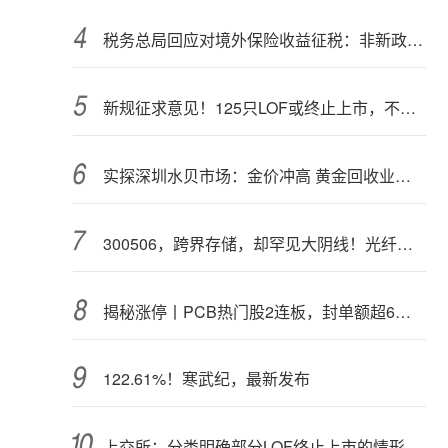
税务总局回应对境外保险收益征税：非新政策，无需过度解读
新规征求意见！125只LOF或终止上市，不影响基金正常投资运作
实探深圳水贝市场：金价冲高 黄金回收业务率先回暖
300506，跨界存储，却罕见大阴线！光纤需求激增，稀土细分原料，火了
揭秘涨停丨PCB热门股2连板，封单额超6亿元
122.61%！寒武纪，最新发布
上交所：分类明确部分LOF终止上市的情形和程序