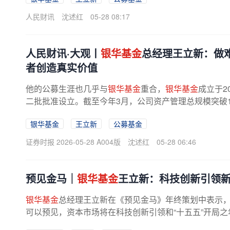
人民财讯
沈述红
05-28 08:17
人民财讯·大观丨
银华基金
总经理王立新：做
者创造真实价值
他的公募生涯也几乎与
银华基金
重合，
银华基金
成立于2
二批批准设立。截至今年3月，公司资产管理总规模突破1
企业年金、职业年金等全牌照的基金...
银华基金
王立新
公募基金
证券时报 2026-05-28 A004版
沈述红
05-28 06:46
预见金马｜
银华基金
王立新：科技创新引领
银华基金
总经理王立新在《预见金马》年终策划中表示，
可以预见，资本市场将在科技创新引领和“十五五”开局
文：亲爱的投资者大家好：新年伊始...