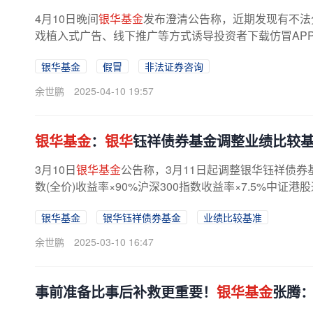
4月10日晚间
银华基金
发布澄清公告称，近期发现有不法
戏植入式广告、线下推广等方式诱导投资者下载仿冒APP（包
银华基金
假冒
非法证券咨询
余世鹏
2025-04-10 19:57
银华基金
：
银华
钰祥债券基金调整业绩比较
3月10日
银华基金
公告称，3月11日起调整银华钰祥债
数(全价)收益率×90%沪深300指数收益率×7.5%中证港股
银华基金
银华钰祥债券基金
业绩比较基准
余世鹏
2025-03-10 16:47
事前准备比事后补救更重要！
银华基金
张腾