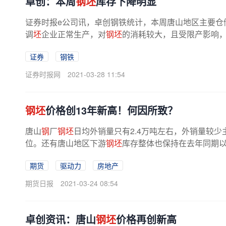
卓创：本周
钢坯
库存下降明显
证券时报e公司讯，卓创钢铁统计，本周唐山地区主要仓
调
坯
企业正常生产，对
钢坯
的消耗较大，且受限产影响
证券
钢铁
证券时报网
2021-03-28 11:54
钢坯
价格创13年新高！何因所致？
唐山
钢
厂
钢坯
日均外销量只有2.4万吨左右，外销量较少
位。还有唐山地区下游
钢坯
库存整体也保持在去年同期以
期货
驱动力
房地产
期货日报
2021-03-24 08:54
卓创资讯：唐山
钢坯
价格再创新高