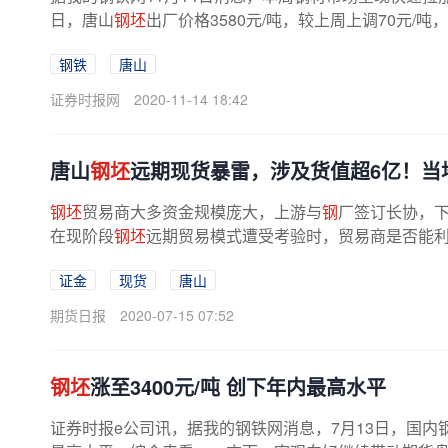
日，唐山
钢坯
出厂价格3580元/吨，较上周上调70元/吨，
钢铁
唐山
证券时报网
2020-11-14 18:42
唐山
钢坯
远期现货暴雷，涉及货值超6亿！当
钢坯
贸易商大多资金规模庞大，上游与
钢
厂签订长协，下
在现阶段
钢坯
远期贸易模式遭受考验时，贸易商是否能利
证金
现货
唐山
期货日报
2020-07-15 07:52
钢坯
涨至3400元/吨 创下年内最高水平
证券时报e公司讯，据我的钢铁网消息，7月13日，国内