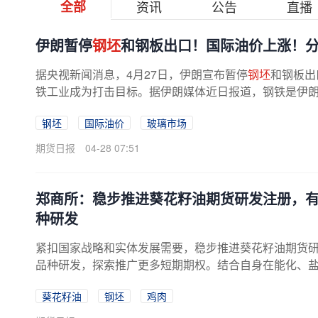
全部
资讯
公告
直播
伊朗暂停
钢坯
和钢板出口！国际油价上涨！
据央视新闻消息，4月27日，伊朗宣布暂停
钢坯
和钢板出
铁工业成为打击目标。据伊朗媒体近日报道，钢铁是伊
设施受损，伊朗约1000万吨的年钢铁...
钢坯
国际油价
玻璃市场
期货日报
04-28 07:51
郑商所：稳步推进葵花籽油期货研发注册，
种研发
紧扣国家战略和实体发展需要，稳步推进葵花籽油期货
品种研发，探索推广更多短期期权。结合自身在能化、
业链上下游、左右端扩展，持续丰富...
葵花籽油
钢坯
鸡肉