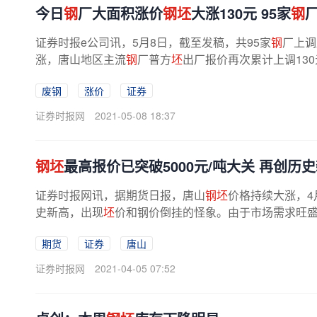
今日
钢
厂大面积涨价
钢坯
大涨130元 95家
钢
厂
证券时报e公司讯，5月8日，截至发稿，共95家
钢
厂上调
涨，唐山地区主流
钢
厂普方
坯
出厂报价再次累计上调130元
废钢
涨价
证券
证券时报网
2021-05-08 18:37
钢坯
最高报价已突破5000元/吨大关 再创历
证券时报网讯，据期货日报，唐山
钢坯
价格持续大涨，4月
史新高，出现
坯
价和钢价倒挂的怪象。由于市场需求旺盛
期货
证券
唐山
证券时报网
2021-04-05 07:52