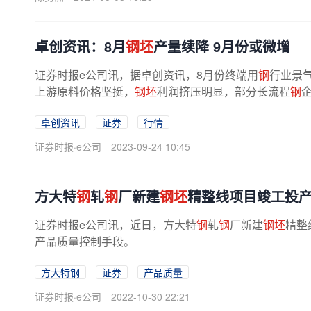
卓创资讯：8月
钢坯
产量续降 9月份或微增
证券时报e公司讯，据卓创资讯，8月份终端用
钢
行业景
上游原料价格坚挺，
钢坯
利润挤压明显，部分长流程
钢
卓创资讯
证券
行情
证券时报·e公司
2023-09-24 10:45
方大特
钢
轧
钢
厂新建
钢坯
精整线项目竣工投
证券时报e公司讯，近日，方大特
钢
轧
钢
厂新建
钢坯
精整
产品质量控制手段。
方大特钢
证券
产品质量
证券时报·e公司
2022-10-30 22:21