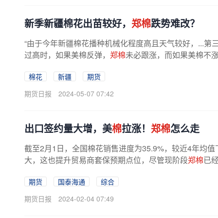
新季新疆棉花出苗较好，
郑棉
跌势难改？
“由于今年新疆棉花播种机械化程度高且天气较好，...
过高时，如果美棉反弹，
郑棉
未必跟涨，而如果美棉不
口利润的增减情况、内外正套机会。
棉花
新疆
期货
期货日报
2024-05-07 07:42
出口签约量大增，美
棉
拉涨！
郑棉
怎么走
截至2月1日，全国棉花销售进度为35.9%，较近4年均值
大，这也提升贸易商套保预期点位，尽管现阶段
郑棉
已
单好转，以及ICE美
棉
价格上行，也让很...
期货
国泰海通
综合
期货日报
2024-02-04 07:49