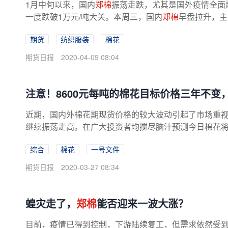
1月中旬以来，国内
郑棉
振荡走跌，尤其是国外疫情全面
一度跌破1万元/吨大关。本周三，国内
郑棉
早盘拉升，主
期货
纺织服装
棉花
期货日报
2020-04-09 08:04
注意！8600元每吨的棉花目标价格三年不变
近期，国内外棉花期现货价格的较大波动引起了市场重
继续振荡走高。在广大投资者均搅尽脑汁预测今日棉花将如何
综合
棉花
一号文件
期货日报
2020-03-27 08:34
蝗灾走了，
郑棉
能否迎来一波大涨？
目前，疫情已得到控制，下游陆续复工，但需求依然受