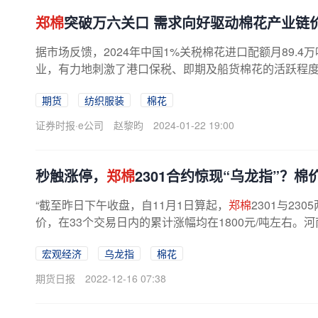
郑棉
突破万六关口 需求向好驱动棉花产业链
据市场反馈，2024年中国1%关税棉花进口配额月89.
业，有力地刺激了港口保税、即期及船货棉花的活跃程
源挂单/报价积极积极性回升，而且国内...
期货
纺织服装
棉花
证券时报·e公司
赵黎昀
2024-01-22 19:00
秒触涨停，
郑棉
2301合约惊现“乌龙指”？
“截至昨日下午收盘，自11月1日算起，
郑棉
2301与2
价，在33个交易日内的累计涨幅均在1800元/吨左右
报记者，近一个多月时间，当大家还在...
宏观经济
乌龙指
棉花
期货日报
2022-12-16 07:38