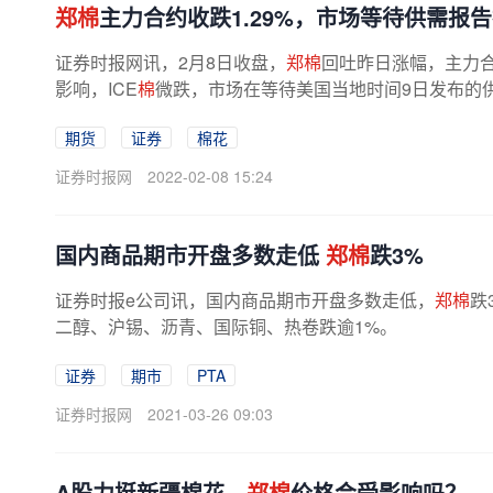
郑棉
主力合约收跌1.29%，市场等待供需报
证券时报网讯，2月8日收盘，
郑棉
回吐昨日涨幅，主力合约
影响，ICE
棉
微跌，市场在等待美国当地时间9日发布的
期货
证券
棉花
证券时报网
2022-02-08 15:24
国内商品期市开盘多数走低
郑棉
跌3%
证券时报e公司讯，国内商品期市开盘多数走低，
郑棉
跌
二醇、沪锡、沥青、国际铜、热卷跌逾1%。
证券
期市
PTA
证券时报网
2021-03-26 09:03
A股力挺新疆棉花，
郑棉
价格会受影响吗？