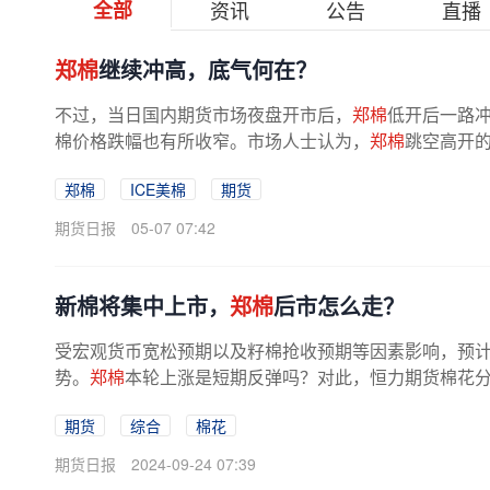
全部
资讯
公告
直播
郑棉
继续冲高，底气何在？
不过，当日国内期货市场夜盘开市后，
郑棉
低开后一路冲
棉价格跌幅也有所收窄。市场人士认为，
郑棉
跳空高开的
势上涨，累计涨幅超5%。对此，...
郑棉
ICE美棉
期货
期货日报
05-07 07:42
新棉将集中上市，
郑棉
后市怎么走？
受宏观货币宽松预期以及籽棉抢收预期等因素影响，预
势。
郑棉
本轮上涨是短期反弹吗？对此，恒力期货棉花分
P幅度开启降息周期，市场预期利多...
期货
综合
棉花
期货日报
2024-09-24 07:39