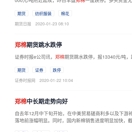
000元/吨附近延续，昨日早盘
郑棉
一度跌停。多头资金无
期货
纺织服装
棉花
期货日报
2020-01-23 08:10
郑棉
期货跳水跌停
证券时报e公司讯，
郑棉
期货跳水跌停，报13340元/吨，跌
期货
证券
跌停
证券时报网
2020-01-22 10:04
郑棉
中长期走势向好
自去年12月中下旬开始，在中美贸易磋商利多以及下游
落地前涨幅明显。同时，国内新棉销售进度明显加快，截至 1 