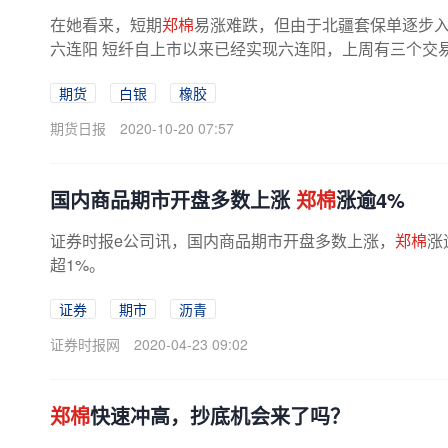
在她看来，短期
郑棉
易涨难跌，但由于北疆套保单逐步
六连阳 短纤自上市以来已经实现六连阳，上周有三个交易日
期货
白银
橡胶
期货日报
2020-10-20 07:57
国内商品期市开盘多数上涨
郑棉
涨逾4%
证券时报e公司讯，国内商品期市开盘多数上涨，
郑棉
涨
超1%。
证券
期市
沥青
证券时报网
2020-04-23 09:02
郑棉
快速冲高，抄底机会来了吗？