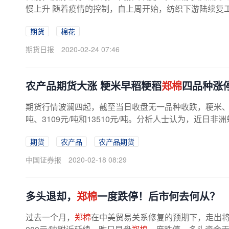
慢上升 随着疫情的控制，自上周开始，纺织下游陆续复工
期货
棉花
期货日报
2020-02-24 07:46
农产品期货大涨 粳米早稻粳稻
郑棉
四品种涨
期货行情波澜四起，截至当日收盘无一品种收跌，粳米
吨、3109元/吨和13510元/吨。分析人士认为，近日非
期货
农产品
农产品期货
中国证券报
2020-02-18 08:29
多头退却，
郑棉
一度跌停！后市何去何从？
过去一个月，
郑棉
在中美贸易关系修复的预期下，走出将近