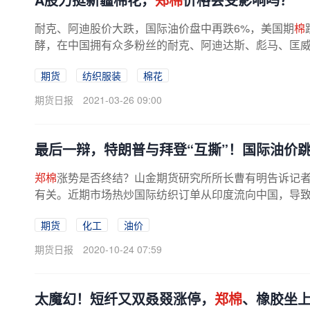
耐克、阿迪股价大跌，国际油价盘中再跌6%，美国期
棉
酵，在中国拥有众多粉丝的耐克、阿迪达斯、彪马、匡威等
期货
纺织服装
棉花
期货日报
2021-03-26 09:00
最后一辩，特朗普与拜登“互撕”！国际油价
郑棉
涨势是否终结？山金期货研究所所长曹有明告诉记
有关。近期市场热炒国际纺织订单从印度流向中国，导致棉
期货
化工
油价
期货日报
2020-10-24 07:59
太魔幻！短纤又双叒叕涨停，
郑棉
、橡胶坐上