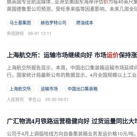
据英国专业航运媒体...亚洲至美国东海岸评估
价
为每40英尺
英国德鲁里公司预测，受旺季来临等因素影响，未来几周全
马士基集团
赫伯罗特公司
燃油成本
央视财经
06-01 13:11
上海航交所：运输市场继续向好 市场
运价
保持涨
上海航交所报告显示，本周，中国出口集装箱运输市场延续
行。国家统计局最新公布的数据显示，4月全国规模以上工业企业利
上海航交所
运输市场
中国出口集装箱
人民财讯
李在山
05-30 09:01
广汇物流4月铁路运营稳健向好 过货运量同比大增
公司于4月上调临哈线方向自备集装箱业务发运价格10元/吨