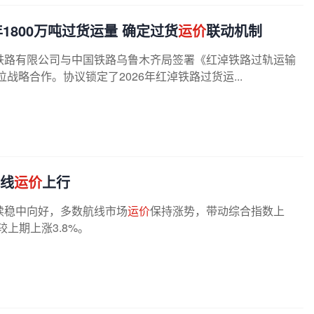
1800万吨过货运量 确定过货
运价
联动机制
淖三铁路有限公司与中国铁路乌鲁木齐局签署《红淖铁路过轨运输
战略合作。协议锁定了2026年红淖铁路过货运...
航线
运价
上行
续稳中向好，多数航线市场
运价
保持涨势，带动综合指数上
，较上期上涨3.8%。