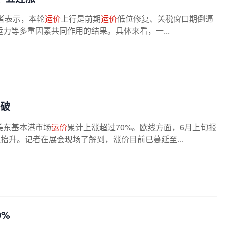
者表示，本轮
运价
上行是前期
运价
低位修复、关税窗口期倒逼
力等多重因素共同作用的结果。具体来看，一...
么破
美东基本港市场
运价
累计上涨超过70%。欧线方面，6月上旬报
U明显抬升。记者在展会现场了解到，涨价目前已蔓延至...
0%