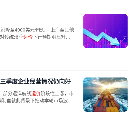
降至4900美元/FEU，上海至其他
对传统淡季
运价
下行预期明显升
三季度企业经营情况仍向好
，部分远洋航线
运价
阶段性上涨，市
编制室就此背景下推动本轮市场波动