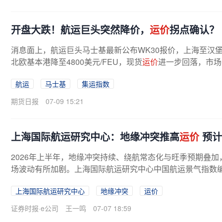
开盘大跌！航运巨头突然降价，
运价
拐点确认？
消息面上，航运巨头马士基最新公布WK30报价，上海至汉堡港
北欧基本港降至4800美元/FEU，现货
运价
进一步回落，市场
温。银河期货航运分析师贾瑞林表示，...
航运
马士基
集运指数
期货日报
07-09 15:21
上海国际航运研究中心：地缘冲突推高
运价
预计
2026年上半年，地缘冲突持续、绕航常态化与旺季预期叠加
场波动有所加剧。上海国际航运研究中心中国航运景气指数
的主要影响因素展开了调查。调查...
上海国际航运研究中心
地缘冲突
运价
证券时报·e公司
王一鸣
07-07 18:59