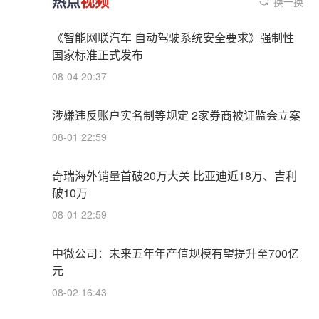
热点
视频
换一换
《智能网联汽车 自动驾驶系统安全要求》强制性
国家标准正式发布
08-04 20:37
涉嫌违反账户实名制等规定 2家券商被证监会立案
08-01 22:59
奇瑞海外销量首破20万大关 比亚迪近18万、吉利
破10万
08-01 22:59
中微公司：未来五年年产值规模有望提升至700亿
元
08-02 16:43