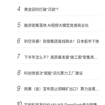
黄金因何打破“沉寂”？
融资密集落地 AI视频大模型竞速商业化
利空突袭！软银集团直线跳水！日本股市下挫
下半年怎么干？高质量发展“施工图”密集亮相 聚焦主业提质增效 国资央企向AI要动能
科创债首次“赋能”词元算力工厂建设
刚果（金）宣布禁止铜精矿出口！算力金属影响多大？
宇树科技发行价150.8元 DeepSeek参与配售