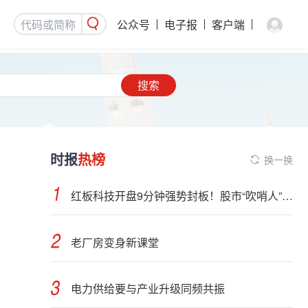
公众号
电子报
客户端
搜索
时报
热榜
换一换
红板科技开盘9分钟强势封板！股市“吹哨人”突然改口！市场风向变了？
老厂房变身新课堂
电力供给要与产业升级同频共振