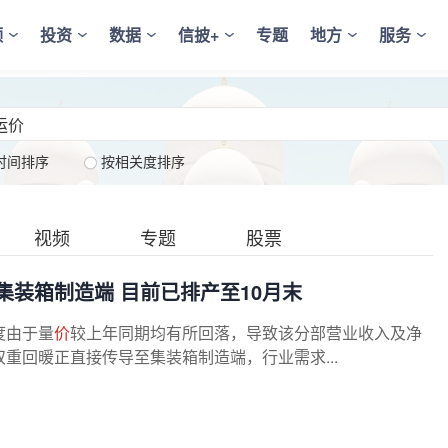
频
投资
数据
信披+
专题
地方
服务
时间排序
按相关度排序
视频
专题
股票
装箱制造端 目前已排产至10月末
度由于量
价
较上年同期均有所回落，导致该分部营业收入及净
重回暖正直接传导至集装箱制造端，行业需求...