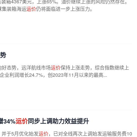
集装箱4367美元，上涨65%。油价继续上涨的风险仍然存在。
球集装箱海运
运价
仍将面临进一步上涨压力。
势
向好态势，远洋航线市场
运价
保持上涨走势，综合指数继续上
润增长24.7%，创2023年11月以来的最高...
34%
运价
同步上调助力效益提升
，并于5月优化始发
运价
，已对全线再次上调始发运输服务费10