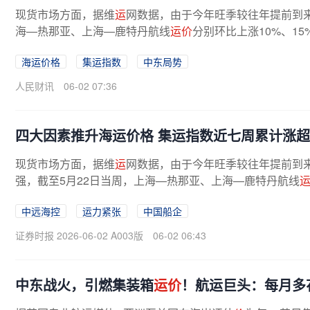
现货市场方面，据维
运
网数据，由于今年旺季较往年提前到来
海—热那亚、上海—鹿特丹航线
运价
分别环比上涨10%、15
海运价格
集运指数
中东局势
人民财讯
06-02 07:36
四大因素推升海运价格 集运指数近七周累计涨超
现货市场方面，据维
运
网数据，由于今年旺季较往年提前到
强，截至5月22日当周，上海—热那亚、上海—鹿特丹航线
外，南美航线、澳新航线亦有明显涨幅。...
中远海控
运力紧张
中国船企
证券时报 2026-06-02 A003版
06-02 06:43
中东战火，引燃集装箱
运价
！航运巨头：每月多