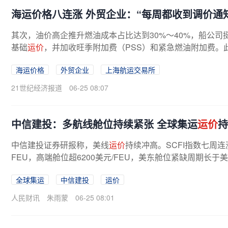
海运价格八连涨 外贸企业：“每周都收到调价通
其次，油价高企推升燃油成本占比达到30%～40%，船公司
基础
运价
，并加收旺季附加费（PSS）和紧急燃油附加费。此
海运价格
外贸企业
上海航运交易所
21世纪经济报道
06-25 08:07
中信建投：多航线舱位持续紧张 全球集运
运价
持
中信建投证券研报称，美线
运价
持续冲高。SCFI指数七周连涨
FEU，高端舱位超6200美元/FEU，美东舱位紧缺周期长于
使企业提前抢运，叠加巴拿马运河枯水拥堵...
全球集运
中信建投
运价
人民财讯
朱雨蒙
06-25 08:01