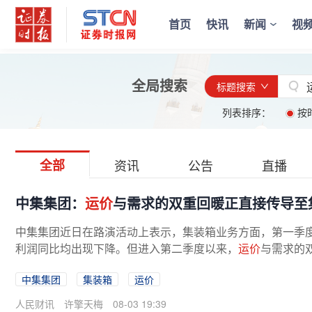
首页
快讯
新闻
视
全局搜索
标题搜索
列表排序：
按
全部
资讯
公告
直播
中集集团：
运价
与需求的双重回暖正直接传导至集
中集集团近日在路演活动上表示，集装箱业务方面，第一季
利润同比均出现下降。但进入第二季度以来，
运价
与需求的双
中集集团
集装箱
运价
人民财讯
许擎天梅
08-03 19:39