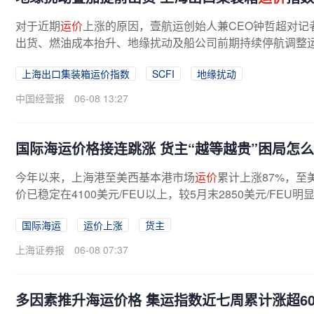
对于近期
运价
上涨的原因，壹航运创始人兼CEO钟哲超对记
出货、燃油成本抬升、地缘扰动及船公司前期持续停航调整运
上海出口集装箱运价指数
SCFI
地缘扰动
中国经营报
06-08 13:27
国际海运价格接连跳涨 货主“越等越贵”困局怎
今年以来，上海港至美西基本港市场
运价
累计上涨87%，至
价已稳定在4100美元/FEU以上，较5月末2850美元/FE
国际海运
运价上涨
货主
上海证券报
06-08 07:37
多因素推升海运价格 集运指数近七周累计涨超6