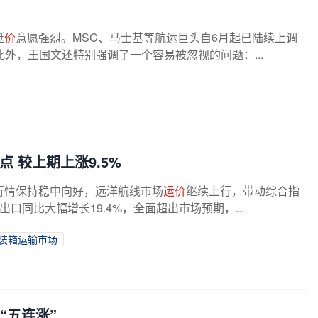
挺
价
意愿强烈。MSC、马士基等航运巨头自6月起已陆续上调
外，王国文还特别强调了一个容易被忽视的问题：...
2点 较上期上涨9.5%
行情保持稳中向好，远洋航线市场
运价
继续上行，带动综合指
同比大幅增长19.4%，全面超出市场预期，...
装箱运输市场
“五连涨”