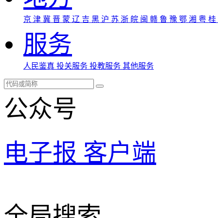
京
津
冀
晋
蒙
辽
吉
黑
沪
苏
浙
皖
闽
赣
鲁
豫
鄂
湘
粤
桂
服务
人民鉴真
投关服务
投教服务
其他服务
公众号
电子报
客户端
全局搜索