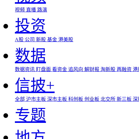
视频
直播
路演
投资
A股
公司
新股
基金
港美股
数据
数据资讯
盯盘面
看资金
追风向
解财报
淘新股
再融资
港
信披+
全部
沪市主板
深市主板
科创板
创业板
北交所
新三板
深
专题
地方