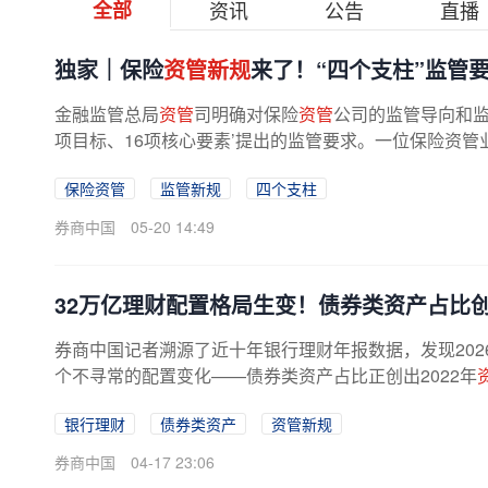
全部
资讯
公告
直播
独家｜保险
资管新规
来了！“四个支柱”监管
金融监管总局
资管
司明确对保险
资管
公司的监管导向和监
项目标、16项核心要素’提出的监管要求。一位保险资
了解到，四个支柱的监管内容...
保险资管
监管新规
四个支柱
券商中国
05-20 14:49
32万亿理财配置格局生变！债券类资产占比
券商中国记者溯源了近十年银行理财年报数据，发现202
个不寻常的配置变化——债券类资产占比正创出2022年
年新低，“多资产”发力 受负债端...
银行理财
债券类资产
资管新规
券商中国
04-17 23:06