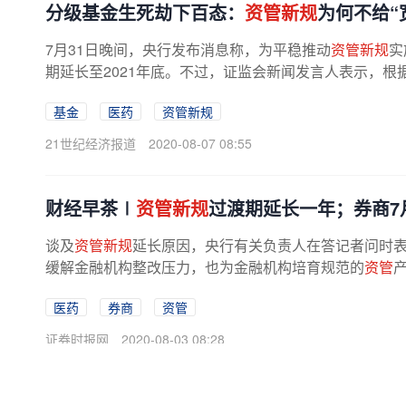
分级基金生死劫下百态：
资管新规
为何不给“
7月31日晚间，央行发布消息称，为平稳推动
资管新规
实
期延长至2021年底。不过，证监会新闻发言人表示，
金的规范整改不作延期。公募分级...
基金
医药
资管新规
21世纪经济报道
2020-08-07 08:55
财经早茶∣
资管新规
过渡期延长一年；券商7
谈及
资管新规
延长原因，央行有关负责人在答记者问时
缓解金融机构整改压力，也为金融机构培育规范的
资管
产
医药
券商
资管
证券时报网
2020-08-03 08:28