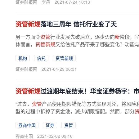
证券时报网
李丹
2021-07-24 10:13
资管新规
落地三周年 信托行业变了天
另一方面令
资管
行业发展先破后立，逐步迈向
新
阶段，
体而言，
资管新规
又给信托产品带来了哪些变化？功能
分是重点压降对象，比如以监管套利...
机构
信托
资管新规
证券时报网
2021-04-29 06:31
资管新规
过渡期年底结束！华宝证券杨宇：
“过去，
资管
产品使用期限错配等方式实现刚兑，将风险
型的过程中拆掉了资金池，减少期限错配。然而，部分
券商中国
证券
资管
券商中国
2021-02-02 09:10