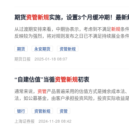
期货
资管新规
实施，设置3个月缓冲期！最新
从过渡期安排来看，中期协表示，考虑到不满足
新规
条
反映较为强烈，将对规则发布之日已不满足持续展业条件
结束后，协会再撤销其
资管
资质。...
期货
永安期货
资管新规
期货日报
2025-01-18 08:07
“自建估值”当循
资管新规
初衷
通常来说，
资管
产品普遍采用的估值方式是摊余成本法、
法，如公募基金，由客户承担投资风险，投资实际收益是多
银行
资管新规
资管
上海证券报
2024-11-28 08:42