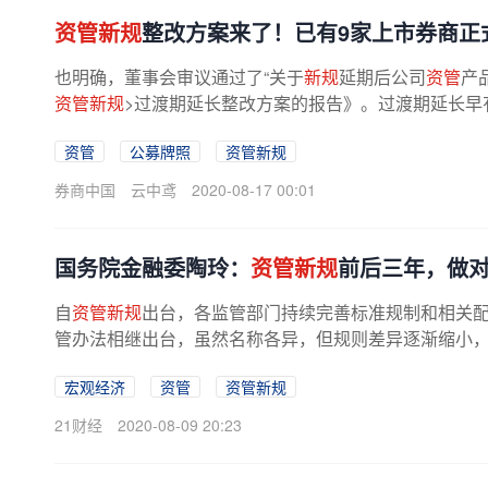
资管新规
整改方案来了！已有9家上市券商正
也明确，董事会审议通过了“关于
新规
延期后公司
资管
产
资管新规
>过渡期延长整改方案的报告》。过渡期延长早有
资管
公募牌照
资管新规
券商中国
云中鸢
2020-08-17 00:01
国务院金融委陶玲：
资管新规
前后三年，做
自
资管新规
出台，各监管部门持续完善标准规制和相关
管办法相继出台，虽然名称各异，但规则差异逐渐缩小
宏观经济
资管
资管新规
21财经
2020-08-09 20:23