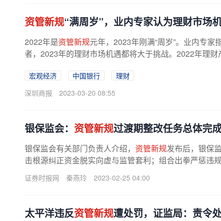
资管新规
“满周岁”，业内专家认为理财市场
2022年是
资管新规
元年，2023年刚满“周岁”。业内专
者，2023年的理财市场机遇都将大于挑战。2022年理
刚过去的一年里，银行市场发生...
宏观经济
中国银行
理财
深圳商报
2023-03-20 08:55
银保监会：
资管新规
过渡期整改任务总体完
银保监会有关部门负责人介绍，
资管新规
发布后，银保
击根源纠正资金脱实向虚与监管套利；组合出拳严惩违规，
证券时报网
秦燕玲
2023-02-25 04:00
太平洋违反
资管新规
遭处罚，证监局：责令