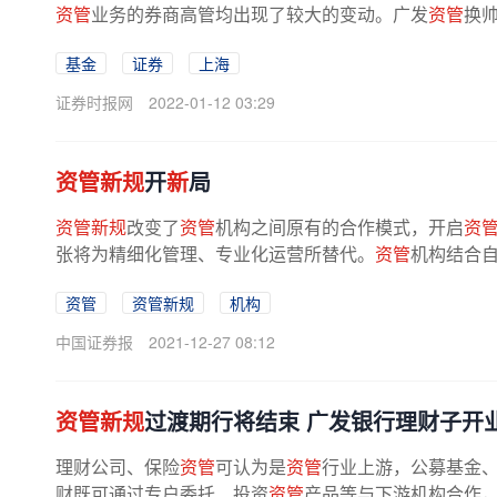
资管
业务的券商高管均出现了较大的变动。广发
资管
换帅
基金
证券
上海
证券时报网
2022-01-12 03:29
资管新规
开
新
局
资管新规
改变了
资管
机构之间原有的合作模式，开启
资
张将为精细化管理、专业化运营所替代。
资管
机构结合
资管
资管新规
机构
中国证券报
2021-12-27 08:12
资管新规
过渡期行将结束 广发银行理财子开
理财公司、保险
资管
可认为是
资管
行业上游，公募基金
财既可通过专户委托、投资
资管
产品等与下游机构合作，