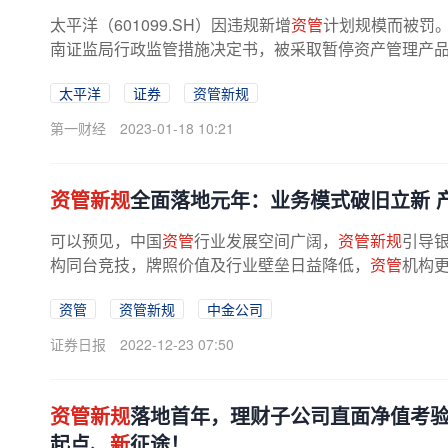
太平洋（601099.SH）因违规新增
资管
计划规模而被罚。
南证监局行政监管措施决定书，被采取暂停资产管理产品
说，为接续存量产品所投资的未到期资产...
太平洋
证券
资管新规
第一财经
2023-01-18 10:21
资管新规
全面落地元年：业务模式破旧立新 
可以预见，中国
资管
行业发展空间广阔，
资管新规
引导
构同台竞技，牌照价值及行业壁垒日益降低，
资管
机构
看来，“首先，银行和券商等
资管
...
资管
资管新规
中金公司
证券日报
2022-12-23 07:50
资管新规
落地首年，理财子公司直面净值考验
起点、
新
征途！