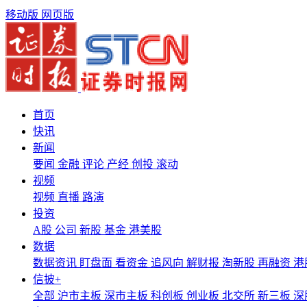
移动版
网页版
首页
快讯
新闻
要闻
金融
评论
产经
创投
滚动
视频
视频
直播
路演
投资
A股
公司
新股
基金
港美股
数据
数据资讯
盯盘面
看资金
追风向
解财报
淘新股
再融资
港
信披+
全部
沪市主板
深市主板
科创板
创业板
北交所
新三板
深