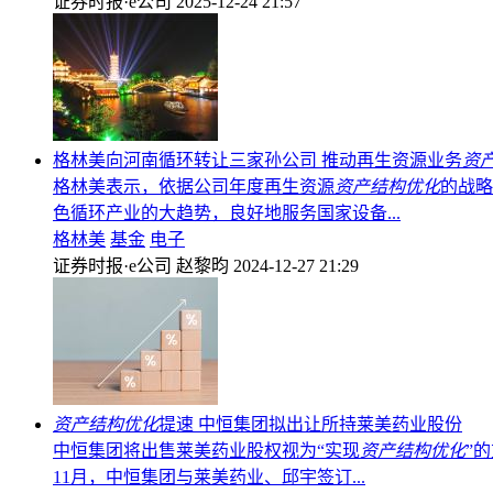
证券时报·e公司
2025-12-24 21:57
格林美向河南循环转让三家孙公司 推动再生资源业务
资
格林美表示，依据公司年度再生资源
资产结构优化
的战略
色循环产业的大趋势，良好地服务国家设备...
格林美
基金
电子
证券时报·e公司
赵黎昀
2024-12-27 21:29
资产结构优化
提速 中恒集团拟出让所持莱美药业股份
中恒集团将出售莱美药业股权视为“实现
资产结构优化
”
11月，中恒集团与莱美药业、邱宇签订...