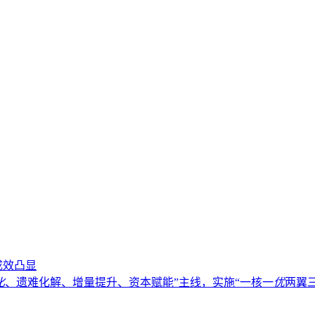
成效凸显
化
、遗难化解、增量提升、资本赋能”主线，实施“一核一
优
两翼