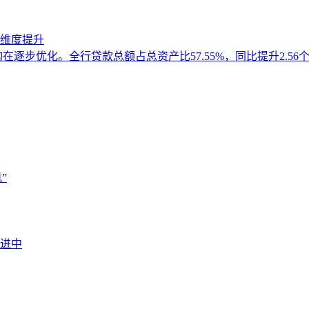
维度提升
逐步优化。全行贷款总额占总资产比57.55%，同比提升2.56个
”
进中