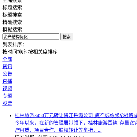
全局搜索
标题搜索
标题搜索
精确搜索
模糊搜索
搜索
列表排序：
按时间排序
按相关度排序
全部
资讯
公告
直播
视频
专题
股票
桂林旅游3450万元转让资江丹霞公司
资产结构优化
战略
今年以来，在新的管理层带领下，桂林旅游围绕“存量
优
产
租赁、项目合作、股权转让等举措，...