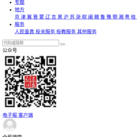
专题
地方
京
津
冀
晋
蒙
辽
吉
黑
沪
苏
浙
皖
闽
赣
鲁
豫
鄂
湘
粤
桂
服务
人民鉴真
投关服务
投教服务
其他服务
公众号
电子报
客户端