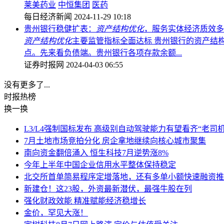
莱美药业
中恒集团
医药
每日经济新闻
2024-11-29 10:18
贵州银行稳健扩表：
资产结构优化
，服务实体经济质效多
资产结构优化
主要监管指标全面达标 贵州银行的资产结构在
点。先来看负债端。贵州银行各项存款余额...
证券时报网
2024-04-03 06:55
没有更多了...
时报
热榜
换一换
L3/L4强制国标发布 高级别自动驾驶能力有望看齐“老司机
7月土地市场竞拍分化 房企拿地继续向核心城市聚集
南向资金翻倍涌入 恒生科技7月逆势涨8%
今年上半年中国企业信用水平整体保持稳定
北交所首单简易程序定增落地，还有多单小额快速融资推
新建仓！这23股，外资最新潜伏，最强牛股在列
强化财政效能 精准赋能经济稳增长
金价，罕见大涨！