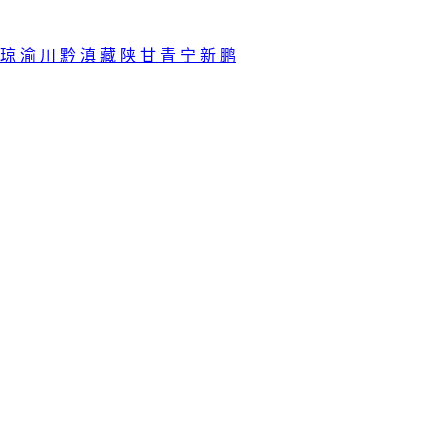
琼
渝
川
黔
滇
藏
陕
甘
青
宁
新
鹏