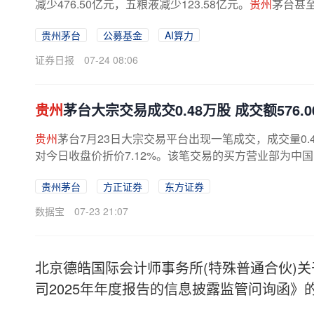
减少476.50亿元，五粮液减少123.58亿元。
贵州
茅台甚至
贵州茅台
公募基金
AI算力
证券日报
07-24 08:06
贵州
茅台大宗交易成交0.48万股 成交额576.
贵州
茅台7月23日大宗交易平台出现一笔成交，成交量0.48
对今日收盘价折价7.12%。该笔交易的买方营业部为中国
贵州茅台
方正证券
东方证券
数据宝
07-23 21:07
北京德皓国际会计师事务所(特殊普通合伙)
司2025年年度报告的信息披露监管问询函》