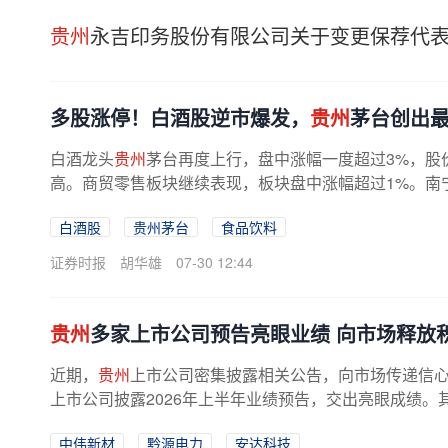
贵州
永吉印务股份有限公司关于变更保荐代
多股涨停！白酒股逆市爆发，
贵州
茅台创出
白酒龙头
贵州
茅台再度上行，盘中涨幅一度超过3%，股
高。商贸零售板块继续表现，板块盘中涨幅超过1%。南
纷纷跟涨。银行板块低开，但其后逐级...
白酒股
贵州茅台
食品饮料
证券时报
胡华雄
07-30 12:44
贵州
多家上市公司预告亮眼业绩 向市场释放
近期，
贵州
上市公司密集披露相关公告，向市场传递信心
上市公司披露2026年上半年业绩预告，交出亮眼成绩
比提升超70%，安达科技、盘江股份、...
中伟新材
黔源电力
安达科技