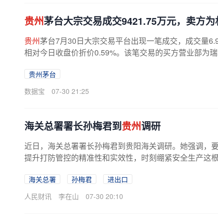
贵州
茅台大宗交易成交9421.75万元，卖方
贵州
茅台7月30日大宗交易平台出现一笔成交，成交量6.96
相对今日收盘价折价0.59%。该笔交易的买方营业部为瑞
贵州茅台
数据宝
07-30 21:25
海关总署署长孙梅君到
贵州
调研
近日，海关总署署长孙梅君到贵阳海关调研。她强调，
提升打防管控的精准性和实效性，时刻绷紧安全生产这根弦
海关总署
孙梅君
进出口
人民财讯
李在山
07-30 20:10