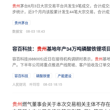
贵州
茅台8月3日大宗交易平台共发生9笔成交，合计成交量7
步统计，近3个月内该股累计发生44笔大宗交易，合计成交金
贵州茅台
数据宝
08-03 18:43
容百科技：
贵州
基地年产34万吨磷酸铁锂项
容百科技(688005)近日在接待机构调研时表示，
贵州
基
产。下半年公司将重点推进产线爬坡、客户验收及订单交付
容百科技
磷酸铁锂
产能建设
人民财讯
叶玲珍
08-03 18:15
贵州
燃气董事会关于本次交易相关主体不存在