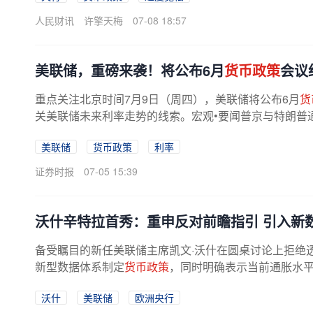
人民财讯
许擎天梅
07-08 18:57
美联储，重磅来袭！将公布6月
货币政策
会议
重点关注北京时间7月9日（周四），美联储将公布6月
货
关美联储未来利率走势的线索。宏观•要闻普京与特朗普
俄总统普京4日与美国总统特朗普...
美联储
货币政策
利率
证券时报
07-05 15:39
沃什辛特拉首秀：重申反对前瞻指引 引入新
备受瞩目的新任美联储主席凯文·沃什在圆桌讨论上拒绝
新型数据体系制定
货币政策
，同时明确表示当前通胀水平
沃什
美联储
欧洲央行