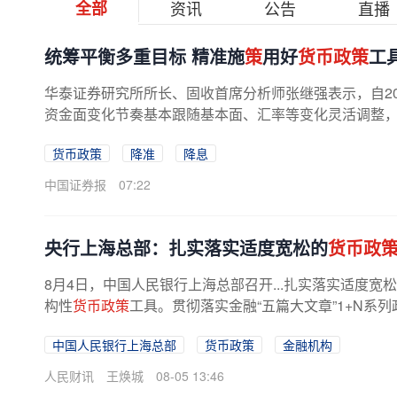
全部
资讯
公告
直播
统筹平衡多重目标 精准施
策
用好
货币政策
工
华泰证券研究所所长、固收首席分析师张继强表示，自20
资金面变化节奏基本跟随基本面、汇率等变化灵活调整，因
货币政策
降准
降息
中国证券报
07:22
央行上海总部：扎实落实适度宽松的
货币政
8月4日，中国人民银行上海总部召开...扎实落实适度宽
构性
货币政策
工具。贯彻落实金融“五篇大文章”1+N系
中国人民银行上海总部
货币政策
金融机构
人民财讯
王焕城
08-05 13:46