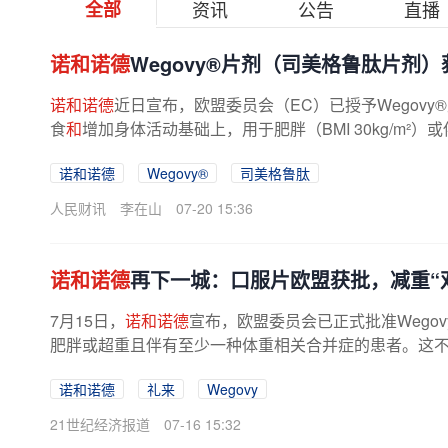
全部
资讯
公告
直播
诺和诺德
Wegovy®片剂（司美格鲁肽片剂
诺和诺德
近日宣布，欧盟委员会（EC）已授予Wegovy
食
和
增加身体活动基础上，用于肥胖（BMI 30kg/m²）或伴
诺和诺德
Wegovy®
司美格鲁肽
人民财讯
李在山
07-20 15:36
诺和诺德
再下一城：口服片欧盟获批，减重“
7月15日，
诺和诺德
宣布，欧盟委员会已正式批准Wego
肥胖或超重且伴有至少一种体重相关合并症的患者。这不仅是
诺和诺德
礼来
Wegovy
21世纪经济报道
07-16 15:32