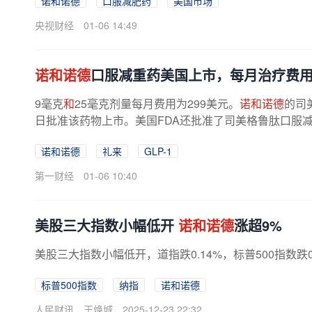
诺和诺德
口服减肥药
美国市场
央视财经
01-06 14:49
诺和诺德
口服减重药美国上市，每月治疗费用
9毫克
和
25毫克剂量每月费用为299美元。
诺和诺德
的司
日批准该药物上市。美国FDA还批准了司美格鲁肽口服减
诺和诺德
礼来
GLP-1
第一财经
01-06 10:40
美股三大指数小幅低开
诺和诺德
涨超9%
美股三大指数小幅低开，道指跌0.14%，标普500指数跌0.
标普500指数
纳指
诺和诺德
人民财讯
王焕城
2025-12-23 22:32