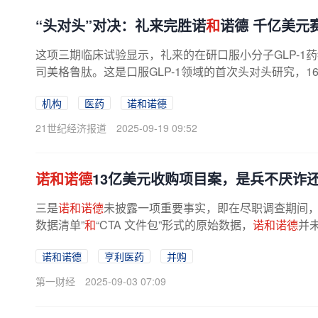
“头对头”对决：礼来完胜诺
和
诺德 千亿美元
这项三期临床试验显示，礼来的在研口服小分子GLP-1药物orf
司美格鲁肽。这是口服GLP-1领域的首次头对头研究，16
机构
医药
诺和诺德
21世纪经济报道
2025-09-19 09:52
诺和诺德
13亿美元收购项目案，是兵不厌诈
三是
诺和诺德
未披露一项重要事实，即在尽职调查期间
数据清单”
和
“CTA 文件包”形式的原始数据，
诺和诺德
并
供数据。一个案件的处理结果...
诺和诺德
亨利医药
并购
第一财经
2025-09-03 07:09