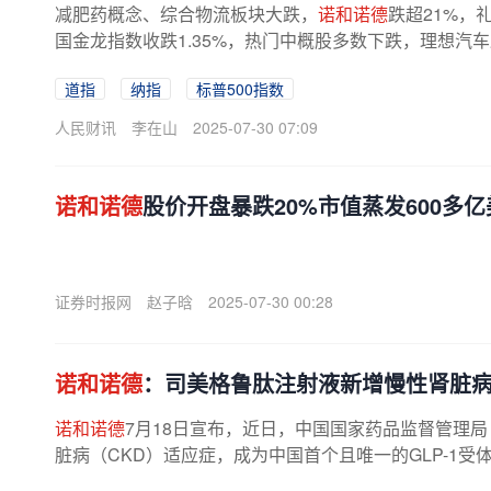
减肥药概念、综合物流板块大跌，
诺和诺德
跌超21%，
国金龙指数收跌1.35%，热门中概股多数下跌，理想汽车
道指
纳指
标普500指数
人民财讯
李在山
2025-07-30 07:09
诺和诺德
股价开盘暴跌20%市值蒸发600多
证券时报网
赵子晗
2025-07-30 00:28
诺和诺德
：司美格鲁肽注射液新增慢性肾脏
诺和诺德
7月18日宣布，近日，中国国家药品监督管理局
脏病（CKD）适应症，成为中国首个且唯一的GLP-1受体激