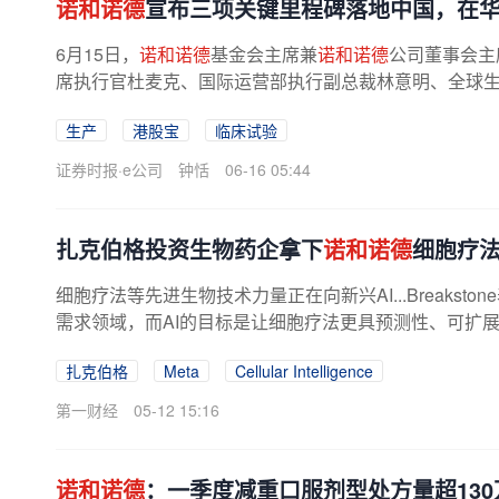
诺和诺德
宣布三项关键里程碑落地中国，在华
6月15日，
诺和诺德
基金会主席兼
诺和诺德
公司董事会主
席执行官杜麦克、国际运营部执行副总裁林意明、全球
与产品组合战略全球执行副总裁周虹...
生产
港股宝
临床试验
证券时报·e公司
钟恬
06-16 05:44
扎克伯格投资生物药企拿下
诺和诺德
细胞疗
细胞疗法等先进生物技术力量正在向新兴AI...Breaks
需求领域，而AI的目标是让细胞疗法更具预测性、可扩
从经验过程转变为预测性工程学科。
扎克伯格
Meta
Cellular Intelligence
第一财经
05-12 15:16
诺和诺德
：一季度减重口服剂型处方量超130