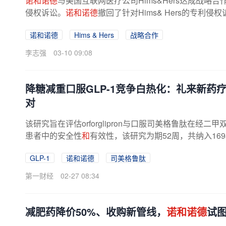
诺和诺德
与美国互联网医疗公司Hims&Hers达成战
侵权诉讼。
诺和诺德
撤回了针对Hims& Hers的专利
上架
诺和诺德
的品牌 GLP-1产品。停止...
诺和诺德
Hims & Hers
战略合作
李志强
03-10 09:08
降糖减重口服GLP-1竞争白热化：礼来新药
对
该研究旨在评估orforglipron与口服司美格鲁肽在经
患者中的安全性
和
有效性，该研究为期52周，共纳入16
上，orforglipron 36mg组糖化...
GLP-1
诺和诺德
司美格鲁肽
第一财经
02-27 08:34
减肥药降价50%、收购新管线，
诺和诺德
试