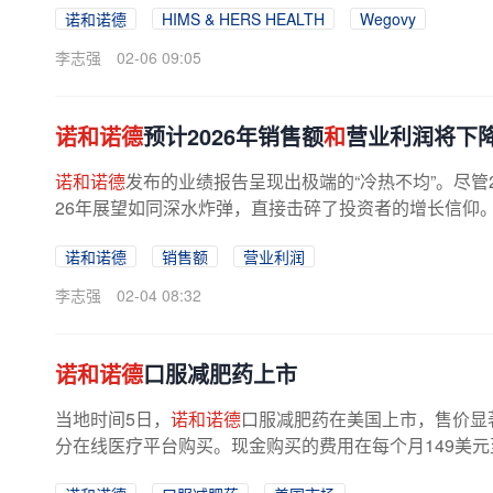
诺和诺德
HIMS & HERS HEALTH
Wegovy
李志强
02-06 09:05
诺和诺德
预计2026年销售额
和
营业利润将下降
诺和诺德
发布的业绩报告呈现出极端的“冷热不均”。尽管2
26年展望如同深水炸弹，直接击碎了投资者的增长信仰。20
（固定汇率计增长10%），略高于...
诺和诺德
销售额
营业利润
李志强
02-04 08:32
诺和诺德
口服减肥药上市
当地时间5日，
诺和诺德
口服减肥药在美国上市，售价显
分在线医疗平台购买。现金购买的费用在每个月149美元至1