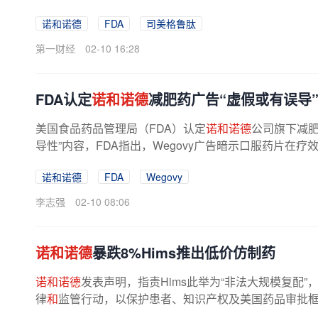
等减重药厂商借今年的美国超级碗投放...
诺和诺德
FDA
司美格鲁肽
第一财经
02-10 16:28
FDA认定
诺和诺德
减肥药广告“虚假或有误导
美国食品药品管理局（FDA）认定
诺和诺德
公司旗下减肥
导性”内容，FDA指出，Wegovy广告暗示口服药片在疗
且将其定位为解决广泛生活挑战的方案...
诺和诺德
FDA
Wegovy
李志强
02-10 08:06
诺和诺德
暴跌8%Hims推出低价仿制药
诺和诺德
发表声明，指责Hims此举为“非法大规模复配
律
和
监管行动，以保护患者、知识产权及美国药品审批框
“不同的配方
和
给药系统”，并非...