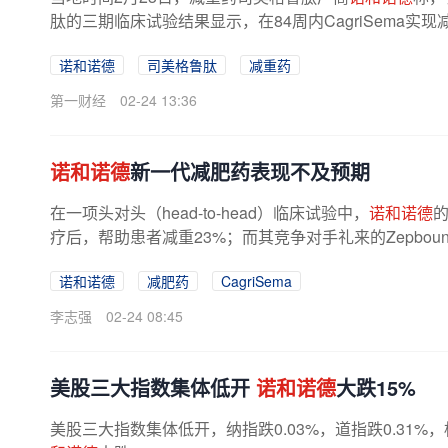
肽的三期临床试验结果显示，在84周内CagriSema实现减
诺和诺德
司美格鲁肽
减重药
第一财经
02-24 13:36
诺和诺德
新一代减肥药表现不及预期
在一项头对头（head-to-head）临床试验中，
诺和诺德
的
疗后，帮助患者减重23%；而其竞争对手礼来的Zepbou
这一结果出乎分析师意料，被投资者视...
诺和诺德
减肥药
CagriSema
李志强
02-24 08:45
​美股三大指数集体低开
诺和诺德
大跌15%
美股三大指数集体低开，纳指跌0.03%，道指跌0.31%