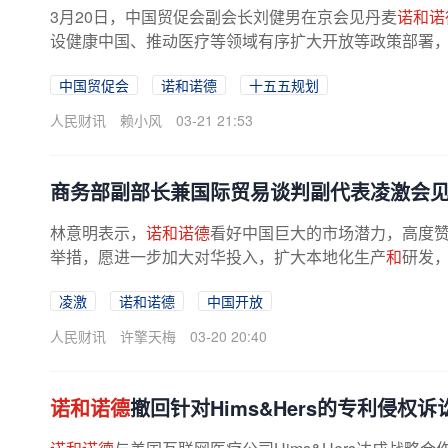
3月20日，中国贸促会副会长刘健男在京会见丹麦
诺和诺
设健康中国、推动医疗等领域有序扩大开放等政策部署
中国贸促会
诺和诺德
十五五规划
人民财讯
赖小风
03-21 21:53
商务部副部长兼国际贸易谈判副代表凌激会
林意明表示，
诺和诺德
看好中国巨大的市场潜力，高度
举措，愿进一步加大对华投入，扩大本地化生产
和
研发
凌激
诺和诺德
中国开放
人民财讯
许擎天梅
03-20 20:40
诺和诺德
撤回针对Hims&Hers的专利侵权诉