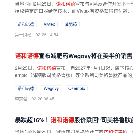
当地时间2月25日，
诺和诺德
宣布与Vivtex合作开发下
授权特定的口服给药技术，而Vivtex有资格获得首付款
诺和诺德
Vivtex
减肥药
第一财经
02-26 14:54
诺和诺德
宣布减肥药Wegovy将在美半价销售
2月25日，
诺和诺德
宣布，自2027年1月1日起，旗下核心
empic（降糖版司美格鲁肽）等全系列司美格鲁肽产品的
诺和诺德
Wegovy
Ozempic
李志强
02-26 08:45
暴跌超16%！
诺和诺德
股价跌回“司美格鲁肽
当地时间2月23日，减重药司美格鲁肽厂商
诺和诺德
称，