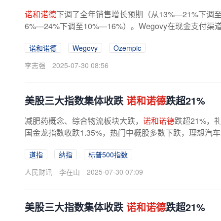
诺和诺德
下调了全年销售增长预期（从13%—21%下调至
6%—24%下调至10%—16%）。Wegovy在现金支
“不安全且非法的大规模仿制药”的冲击。...
诺和诺德
Wegovy
Ozempic
李志强
2025-07-30 08:56
美股三大指数集体收跌
诺和诺德
跌超21%
减肥药概念、综合物流板块大跌，
诺和诺德
跌超21%，
国金龙指数收跌1.35%，热门中概股多数下跌，理想汽车
道指
纳指
标普500指数
人民财讯
李在山
2025-07-30 07:09
美股三大指数集体收跌
诺和诺德
跌超21%