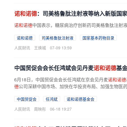
诺和诺德
：司美格鲁肽注射液等纳入新版国
诺和诺德
中国表示，糖尿病治疗创新药司美格鲁肽注射
诺和诺德
司美格鲁肽注射液
国家基本药物目录
人民财讯
王焕城
07-09 13:59
中国贸促会会长任鸿斌会见丹麦
诺和诺德
基
6月18日，中国贸促会会长任鸿斌在京会见丹麦
诺和诺德
德
公司深耕中国市场、加快在华投资布局、加强生物医药领
中国贸促会
任鸿斌
诺和诺德基金会
人民财讯
周映彤
06-18 19:27