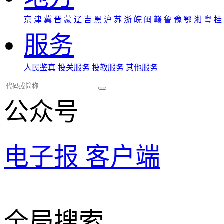
京
津
冀
晋
蒙
辽
吉
黑
沪
苏
浙
皖
闽
赣
鲁
豫
鄂
湘
粤
桂
服务
人民鉴真
投关服务
投教服务
其他服务
公众号
电子报
客户端
全局搜索