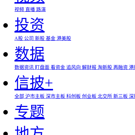
视频
直播
路演
投资
A股
公司
新股
基金
港美股
数据
数据资讯
盯盘面
看资金
追风向
解财报
淘新股
再融资
港
信披+
全部
沪市主板
深市主板
科创板
创业板
北交所
新三板
深
专题
地方