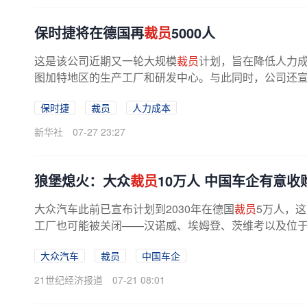
保时捷将在德国再
裁员
5000人
这是该公司近期又一轮大规模
裁员
计划，旨在降低人力
图加特地区的生产工厂和研发中心。与此同时，公司还宣布
保时捷
裁员
人力成本
新华社
07-27 23:27
狼堡熄火：大众
裁员
10万人 中国车企有意收
大众汽车此前已宣布计划到2030年在德国
裁员
5万人，
工厂也可能被关闭——汉诺威、埃姆登、茨维考以及位于内
大众汽车
裁员
中国车企
21世纪经济报道
07-21 08:01