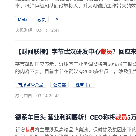
本，抵消巨额AI基础设施投入，并为AI辅助工作带来的效率
Meta
裁员
AI
央视财经
03-15 12:41
【财闻联播】字节武汉研发中心
裁员
？回应来
字节跳动回应表示：近期基于业务调整将有50位员工调
的内容不实。目前字节在武汉有2000多名员工，涉及
引擎等多个业务，并将持续加大对...
市场监管总局
公安部
珠宝玉石
券商中国
03-14 20:45
德系车巨头 营业利润腰斩！CEO称将
裁员
5
新增
裁员
将主要涉及高端品牌奥迪、保时捷及集团旗下