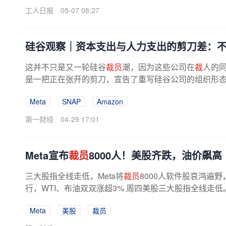
工人日报
05-07 08:27
硅谷观察｜资本支出与人力支出的剪刀差：
这并不只是又一轮硅谷
裁员
潮，因为这些公司在
裁
人的
是一把正在张开的剪刀，宣告了重写硅谷公司的组织形态。
Meta
SNAP
Amazon
第一财经
04-29 17:01
Meta宣布
裁员
8000人！美股齐跌，油价飙高
三大股指全线走低，Meta将
裁员
8000人软件股哀鸿遍野，S
行，WTI、布油双双涨超3% 周四美股三大股指全线走
油价走高，共同拖累大盘表现。截至收盘，...
Meta
美股
裁员