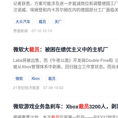
记者获悉，方案可能涉及进一步裁减岗位和调整德国工
汉诺威、埃姆登和内卡苏尔姆在内的德国部分工厂面临关闭
大众汽车
裁员
关厂
界面新闻
07-10 10:13
微软大
裁员
：被困在绩优主义中的主机厂
Labs将被出售，而《午夜以南》开发商Double Fine和
被从Xbox管理体系中剥离，回归独立工作室状态。而
法国里昂的工作室Arkane Studios，...
微软
Xbox
裁员
21世纪经济报道
07-09 10:02
微软游戏业务急刹车：Xbox
裁员
3200人，
根据重置计划，本次
裁员
仅是第一阶段——在FY27财年内