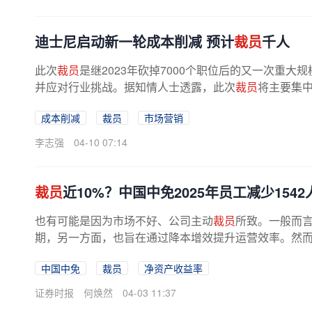
迪士尼启动新一轮成本削减 预计
裁员
千人
此次
裁员
是继2023年砍掉7000个职位后的又一次重
并应对行业挑战。据知情人士透露，此次
裁员
将主要集
成整合，统一由首席营销兼品牌官Asad...
成本削减
裁员
市场营销
李志强
04-10 07:14
裁员
近10%？中国中免2025年员工减少15
也有可能是因为市场不好、公司主动
裁员
所致。一般而
期，另一方面，也旨在通过降本增效提升运营效率。然而中
中国中免
裁员
净资产收益率
证券时报
何焕然
04-03 11:37