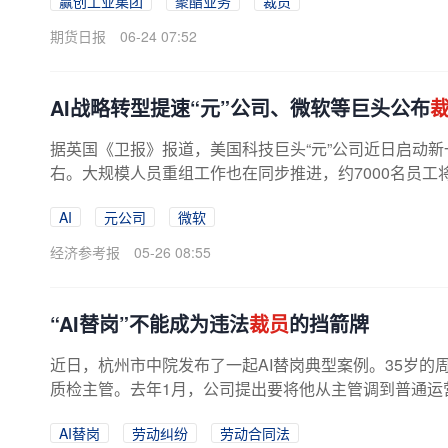
赢创工业集团
聚酯业务
裁员
期货日报
06-24 07:52
AI战略转型提速“元”公司、微软等巨头公布
据英国《卫报》报道，美国科技巨头“元”公司近日启动新
右。大规模人员重组工作也在同步推进，约7000名员工将被
AI
元公司
微软
经济参考报
05-26 08:55
“AI替岗”不能成为违法
裁员
的挡箭牌
近日，杭州市中院发布了一起AI替岗典型案例。35岁的
质检主管。去年1月，公司提出要将他从主管调到普通运营岗
元。协商不成后，公司直接通知他...
AI替岗
劳动纠纷
劳动合同法