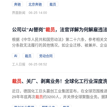
奔驰
北京奔驰
裁员
界面新闻
06-25 14:00
公司以“AI替岗”
裁员
，法官详解为何解雇违
根据《中华人民共和国劳动法》第二十六条，参考相关文
分条款无法履行的其他情况，如企业迁移、被兼并、企
AI
裁员
劳动合同
工人日报
06-25 08:52
裁员
、关厂、剥离业务！全球化工行业深度
近日，德国化工巨头赢创工业集团宣布，在全球范围推进组
29年年底再次
裁员
约3200人，并关停全球聚酯业务。据
划削减的2800个岗位，赢创工业集团两...