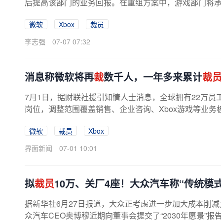
后提高该部门的业务回报。在重组方案中，游戏部门将承担
直接解雇的1600名员工。尽管微软...
微软
Xbox
裁员
李志强
07-07 07:32
消息称微软将再
裁
数千人，一年多来累计
裁
7月1日，据财联社援引知情人士消息，全球拥有22万
岗位，调整范围覆盖销售、企业咨询、Xbox游戏等业务
微软
裁员
Xbox
界面新闻
07-01 10:01
拟
裁员
10万、关厂4座！大众汽车称“传统模
据新华社6月27日报道，大众正考虑进一步加大成本削
众汽车CEO奥博穆近期向董事会提交了“2030年愿景”