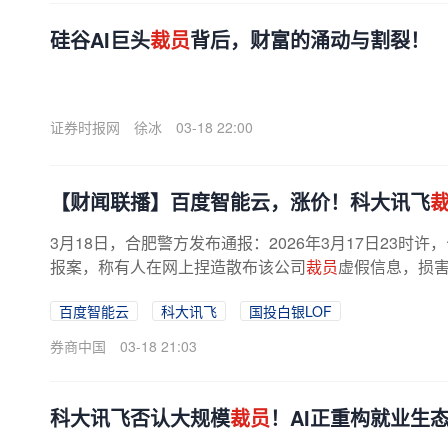
硅谷AI巨头
裁员
背后，财富的涌动与割裂！
证券时报网
徐冰
03-18 22:00
【财闻联播】百度智能云，涨价！科大讯飞
3月18日，合肥警方发布通报：2026年3月17日23时
报案，称有人在网上捏造散布该公司
裁员
虚假信息，损害
博取关注，在网上杜撰该公司“向政府...
百度智能云
科大讯飞
国投白银LOF
券商中国
03-18 21:03
科大讯飞否认大规模
裁员
！AI正重构就业生