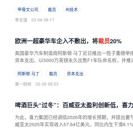
查云业务部门的空缺职位，实际上...
甲骨文公司
裁员
AI技术
李志强
03-06 08:17
欧洲一超豪华车企入不敷出，将
裁员
20%
英国豪华汽车制造商阿斯顿·马丁近日推出一揽子重磅举
资本支出、以5000万英镑永久出售F1车队命名权，并推
顿·马丁全球首席执行官艾德恩·霍...
阿斯顿·马丁
裁员
资本支出
第一财经
02-26 08:23
啤酒巨头“过冬”：百威亚太盈利创新低，喜
为此，喜力集团已经调低2026年的增长预期，并提出要
威亚太2025年实现收入57.64亿美元，同比内生下滑6.1%，正