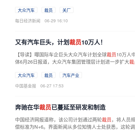
大众汽车
裁员
关厂
每日经济新闻
06-29 16:10
又有汽车巨头，计划
裁员
10万人！
【导读】曝国际车企巨头大众汽车计划全球
裁员
10万人
体6月26日报道，大众汽车集团管理层计划进一步扩大
裁
7万个岗位中大幅裁减多达10万个...
大众汽车
裁员
汽车产业
中国基金报
06-27 17:53
奔驰在华
裁员
已蔓延至研发和制造
中国经济网报道称，该公司计划通过两轮
裁员
，将人员规
偿标准为N+6。界面新闻从多位知情人士处获悉，这轮调整