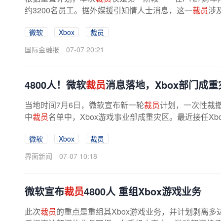
约3200名员工。据外媒援引知情人士消息，这一
裁员
涉
工人数的2.1%。在
裁员
的同期，Xbox还将...
微软
Xbox
裁员
国际金融报
07-07 20:21
4800人！微软
裁员
消息落地，Xbox部门成重
当地时间7月6日，微软宣布新一轮
裁员
计划，一次性裁撤
中
裁员
名单中，Xbox游戏事业部成重灾区。最近接任Xbox首
微软
Xbox
裁员
界面新闻
07-07 10:18
微软宣布
裁员
4800人 重组Xbox游戏业务
此次
裁员
的重点是重组其Xbox游戏业务，并计划剥离