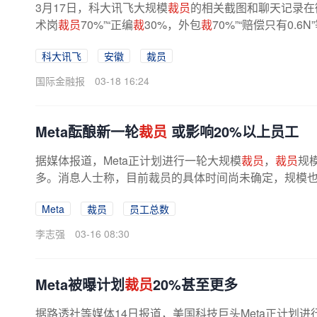
3月17日，科大讯飞大规模
裁员
的相关截图和聊天记录在
术岗
裁员
70%”“正编
裁
30%，外包
裁
70%”“赔偿只有0.
岗进行大幅
裁员
一事，科大讯飞...
科大讯飞
安徽
裁员
国际金融报
03-18 16:24
Meta酝酿新一轮
裁员
或影响20%以上员工
据媒体报道，Meta正计划进行一轮大规模
裁员
，
裁员
规
多。消息人士称，目前裁员的具体时间尚未确定，规模
露，近期公司高层已经向其他高级管理...
Meta
裁员
员工总数
李志强
03-16 08:30
Meta被曝计划
裁员
20%甚至更多
据路透社等媒体14日报道，美国科技巨头Meta正计划进