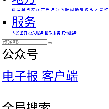
京
津
冀
晋
蒙
辽
吉
黑
沪
苏
浙
皖
闽
赣
鲁
豫
鄂
湘
粤
桂
服务
人民鉴真
投关服务
投教服务
其他服务
公众号
电子报
客户端
全局搜索