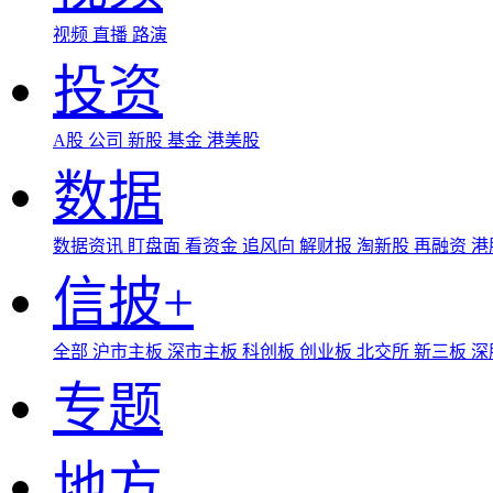
视频
直播
路演
投资
A股
公司
新股
基金
港美股
数据
数据资讯
盯盘面
看资金
追风向
解财报
淘新股
再融资
港
信披+
全部
沪市主板
深市主板
科创板
创业板
北交所
新三板
深
专题
地方