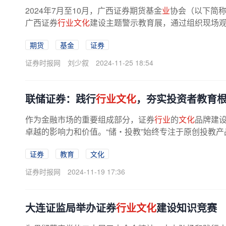
2024年7月至10月，广西证券期货基金
业
协会（以下简称
广西证券
行业文化
建设主题警示教育展，通过组织现场观
期货
基金
证券
证券时报网
刘少叙
2024-11-25 18:54
联储证券：践行
行业文化
，夯实投资者教育
作为金融市场的重要组成部分，证券
行业
的
文化
品牌建设
卓越的影响力和价值。“储・投教”始终专注于原创投教产
证券
教育
文化
证券时报网
2024-11-19 17:36
大连证监局举办证券
行业文化
建设知识竞赛