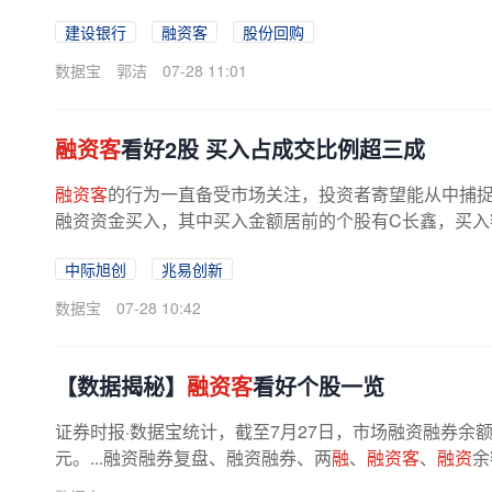
所有资讯内容不构成投资建议，股市有...
建设银行
融资客
股份回购
数据宝
郭洁
07-28 11:01
融资客
看好2股 买入占成交比例超三成
融资客
的行为一直备受市场关注，投资者寄望能从中捕捉到
融资资金买入，其中买入金额居前的个股有C长鑫，买入额为16
中际旭创
兆易创新
数据宝
07-28 10:42
【数据揭秘】
融资客
看好个股一览
证券时报·数据宝统计，截至7月27日，市场融资融券余额为26
元。...融资融券复盘、融资融券、两
融
、
融资客
、
融资
余