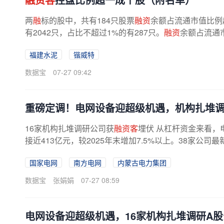
两
融
标的股中，共有184只股票
融资
余额占流通市值比例
有2042只，占比不超过1%的有287只。
融资
余额占流通
福建水泥
锴威特
数据宝
07-27 09:42
重磅定调！电网设备迎超级机遇，机构扎堆
16家机构扎堆调研公司获
融资客
埋伏 从杠杆资金来看，
接近413亿元，较2025年末增加7.5%以上。38家公司
增幅居前的有光格科技、远东股份、杭电...
国家电网
南方电网
内蒙古电力集团
数据宝
张娟娟
07-27 08:59
电网设备迎超级机遇，16家机构扎堆调研A