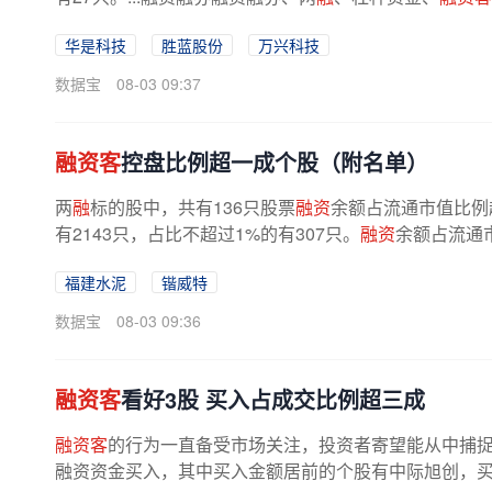
华是科技
胜蓝股份
万兴科技
数据宝
08-03 09:37
融资客
控盘比例超一成个股（附名单）
两
融
标的股中，共有136只股票
融资
余额占流通市值比例
有2143只，占比不超过1%的有307只。
融资
余额占流通
福建水泥
锴威特
数据宝
08-03 09:36
融资客
看好3股 买入占成交比例超三成
融资客
的行为一直备受市场关注，投资者寄望能从中捕捉到
融资资金买入，其中买入金额居前的个股有中际旭创，买入额为