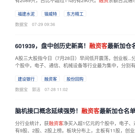
有2089只，占比不超过1%的有290只。
融资
余额占流通
福建水泥
锴威特
东方精工
数据宝
07-29 09:36
601939，盘中创历史新高！
融资客
最新加仓
A股三大股指今日（7月28日）早间低开震荡，创业板..
个股中，电子、通信、机械设备等行业最为集中，分别有
板有11股，创业板有3股，科创板有4股。
建设银行
融资客
股份回购
数据宝
郭洁
07-28 11:02
脑机接口概念延续强势！
融资客
最新加仓名
分行业统计，获
融资客
净买入超1亿元的个股中，电子、
有9股、2股、2股上榜。板块分布上，主板有11股，创