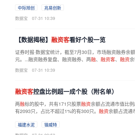
中际旭创
兆易创新
数据宝
07-31 10:39
【数据揭秘】
融资客
看好个股一览
证券时报·数据宝统计，截至7月30日，市场融资融券余额为26
元。...融资融券复盘、融资融券、两
融
、
融资客
、
融资
余
数据宝
07-31 10:39
融资客
控盘比例超一成个股（附名单）
两
融
标的股中，共有171只股票
融资
余额占流通市值比例
有2093只，占比不超过1%的有300只。
融资
余额占流通
福建水泥
锴威特