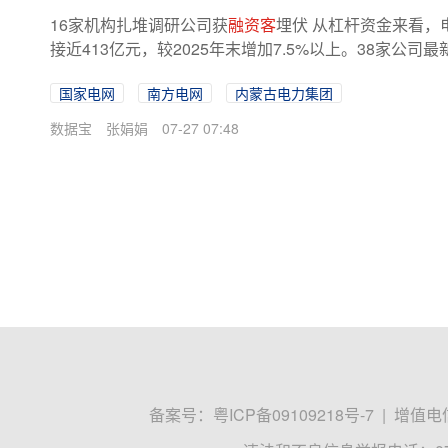
16家机构扎堆调研公司获
融资客
埋伏 从杠杆资金来看，
接近413亿元，较2025年末增加7.5%以上。38家公司
增幅居前的有光格科技、远东股份、杭电...
国家电网
南方电网
内蒙古电力集团
数据宝
张娟娟
07-27 07:48
备案号：
粤ICP备09109218号-7
|
增值电信