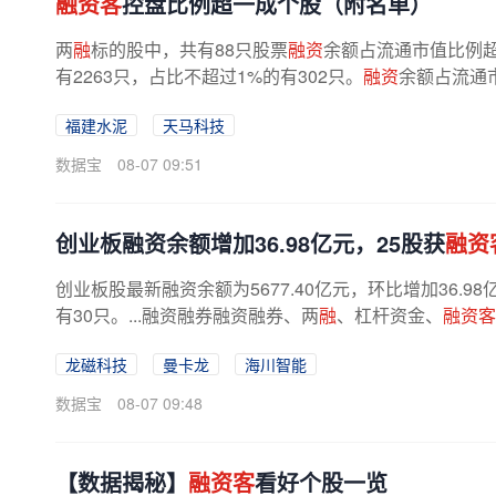
融资客
控盘比例超一成个股（附名单）
两
融
标的股中，共有88只股票
融资
余额占流通市值比例超
有2263只，占比不超过1%的有302只。
融资
余额占流通
福建水泥
天马科技
数据宝
08-07 09:51
创业板融资余额增加36.98亿元，25股获
融资
创业板股最新融资余额为5677.40亿元，环比增加36.
有30只。...融资融券融资融券、两
融
、杠杆资金、
融资客
龙磁科技
曼卡龙
海川智能
数据宝
08-07 09:48
【数据揭秘】
融资客
看好个股一览