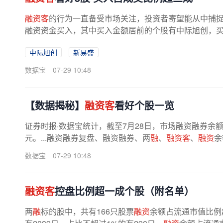
融资客
的行为一直备受市场关注，投资者寄望能从中捕捉到
融资资金买入，其中买入金额居前的个股有中际旭创，买入额为
中际旭创
新易盛
数据宝
07-29 10:48
【数据揭秘】
融资客
看好个股一览
证券时报·数据宝统计，截至7月28日，市场融资融券余额为26
元。...融资融券复盘、融资融券、两
融
、
融资客
、
融资
余
数据宝
07-29 10:48
融资客
控盘比例超一成个股（附名单）
两
融
标的股中，共有166只股票
融资
余额占流通市值比例