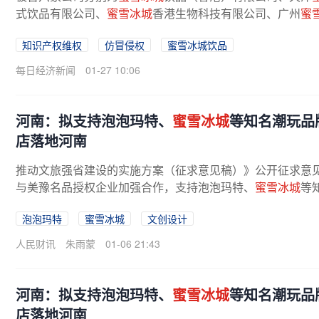
式饮品有限公司、
蜜雪冰城
香港生物科技有限公司、广州
蜜
港）实业股份有限公司。...
知识产权维权
仿冒侵权
蜜雪冰城饮品
每日经济新闻
01-27 10:06
河南：拟支持泡泡玛特、
蜜雪冰城
等知名潮玩品
店落地河南
推动文旅强省建设的实施方案（征求意见稿）》公开征求意
与美豫名品授权企业加强合作，支持泡泡玛特、
蜜雪冰城
等
泡泡玛特
蜜雪冰城
文创设计
人民财讯
朱雨蒙
01-06 21:43
河南：拟支持泡泡玛特、
蜜雪冰城
等知名潮玩品
店落地河南