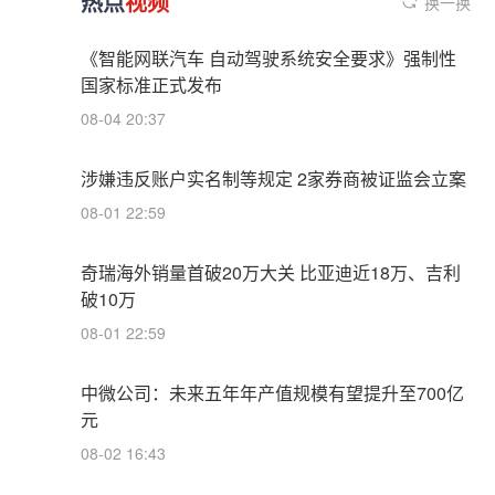
热点
视频
换一换
《智能网联汽车 自动驾驶系统安全要求》强制性
国家标准正式发布
08-04 20:37
涉嫌违反账户实名制等规定 2家券商被证监会立案
08-01 22:59
奇瑞海外销量首破20万大关 比亚迪近18万、吉利
破10万
08-01 22:59
中微公司：未来五年年产值规模有望提升至700亿
元
08-02 16:43