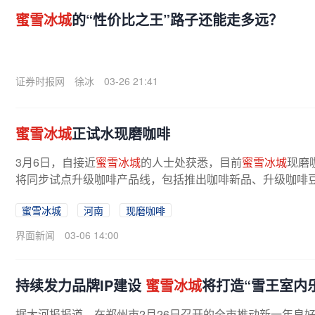
蜜雪冰城
的“性价比之王”路子还能走多远？
证券时报网
徐冰
03-26 21:41
蜜雪冰城
正试水现磨咖啡
3月6日，自接近
蜜雪冰城
的人士处获悉，目前
蜜雪冰城
现磨
将同步试点升级咖啡产品线，包括推出咖啡新品、升级咖啡
蜜雪冰城
河南
现磨咖啡
界面新闻
03-06 14:00
持续发力品牌IP建设
蜜雪冰城
将打造“雪王室内
据大河报报道，在郑州市2月26日召开的全市推动新一年良