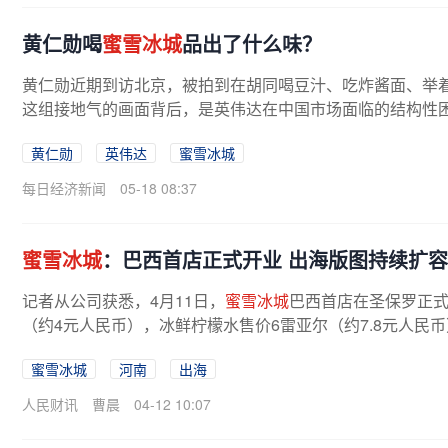
黄仁勋喝
蜜雪冰城
品出了什么味？
黄仁勋近期到访北京，被拍到在胡同喝豆汁、吃炸酱面、举
这组接地气的画面背后，是英伟达在中国市场面临的结构性困局
黄仁勋
英伟达
蜜雪冰城
每日经济新闻
05-18 08:37
蜜雪冰城
：巴西首店正式开业 出海版图持续扩容
记者从公司获悉，4月11日，
蜜雪冰城
巴西首店在圣保罗正式
（约4元人民币），冰鲜柠檬水售价6雷亚尔（约7.8元人民
蜜雪冰城
河南
出海
人民财讯
曹晨
04-12 10:07