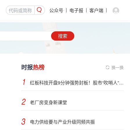
公众号
电子报
客户端
搜索
时报
热榜
换一换
红板科技开盘9分钟强势封板！股市“吹哨人”突然改口！市场风向变了？
老厂房变身新课堂
电力供给要与产业升级同频共振