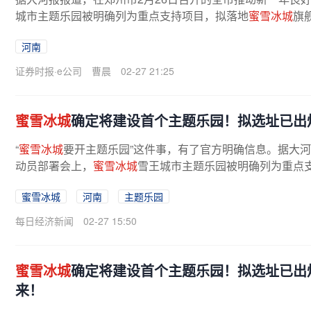
城市主题乐园被明确列为重点支持项目，拟落地
蜜雪冰城
旗
息显示，
蜜雪冰城
正在招聘主题乐园...
河南
证券时报·e公司
曹晨
02-27 21:25
蜜雪冰城
确定将建设首个主题乐园！拟选址已出
“
蜜雪冰城
要开主题乐园”这件事，有了官方明确信息。据大河
动员部署会上，
蜜雪冰城
雪王城市主题乐园被明确列为重点
蜜雪冰城
河南
主题乐园
每日经济新闻
02-27 15:50
蜜雪冰城
确定将建设首个主题乐园！拟选址已出
来！