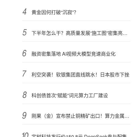
黄金因何打破“沉寂”？
下半年怎么干？高质量发展“施工图”密集亮相 聚焦主业提质增效 国资央企向AI要动能
融资密集落地 AI视频大模型竞速商业化
利空突袭！软银集团直线跳水！日本股市下挫
科创债首次“赋能”词元算力工厂建设
刚果（金）宣布禁止铜精矿出口！算力金属影响多大？
宇树科技发行价150.8元 DeepSeek参与配售