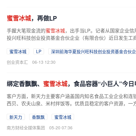
蜜雪冰城
，再做LP
手握大笔现金流的
蜜雪冰城
，出手当LP。记者从国家企业
投兴旺科技创业投资基金合伙企业（有限合伙）近日发生工
投资管理有限公司变更为
蜜雪冰城
...
蜜雪冰城
LP
深圳前海华夏投兴旺科技创业投资基金合伙企
创业资本汇
06-13 12:30
绑定香飘飘、
蜜雪冰城
，食品容器“小巨人”今日
客户方面，新天力主要客户涵盖国内知名食品工业企业和连
西贝、农夫山泉、米村拌饭等。优质且稳定的客户资源，一方
新天力
香飘飘
蜜雪冰城
南方财经全媒体集团
05-20 07:36