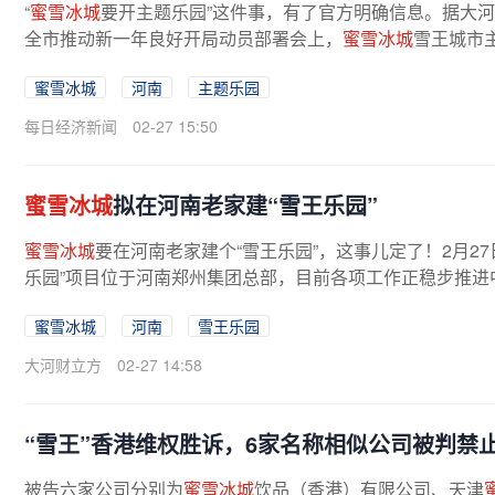
“
蜜雪冰城
要开主题乐园”这件事，有了官方明确信息。据大河
全市推动新一年良好开局动员部署会上，
蜜雪冰城
雪王城市
拟落地
蜜雪冰城
旗舰总部片区。...
蜜雪冰城
河南
主题乐园
每日经济新闻
02-27 15:50
蜜雪冰城
拟在河南老家建“雪王乐园”
蜜雪冰城
要在河南老家建个“雪王乐园”，这事儿定了！2月2
乐园”项目位于河南郑州集团总部，目前各项工作正稳步推进中。
蜜雪冰城
河南
雪王乐园
大河财立方
02-27 14:58
“雪王”香港维权胜诉，6家名称相似公司被判禁
被告六家公司分别为
蜜雪冰城
饮品（香港）有限公司、天津