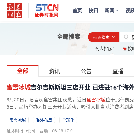
首页
快讯
新闻
视
全局搜索
标题搜索
列表排序：
按
全部
资讯
公告
直播
蜜雪冰城
吉尔吉斯斯坦三店开业 已进驻16个海
6月29日，记者从蜜雪集团获悉，近日
蜜雪冰城
位于比什凯克
8日，品牌举办为期三天开业活动，吸引大批当地消费者到
城
正式进军吉尔吉斯斯坦市场，海外...
蜜雪冰城
海外布局
全球化
证券时报·e公司
曹晨
06-29 17:01