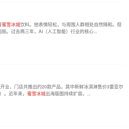
着
蜜雪冰城
饮料。他表情轻松，与周围人群相处自然随和。但
。过去两三年，AI（人工智能）行业的核心...
开业，门店共推出约20款产品，其中新鲜冰淇淋售价3雷亚尔
币）。近年来，
蜜雪冰城
出海版图持续扩容。...