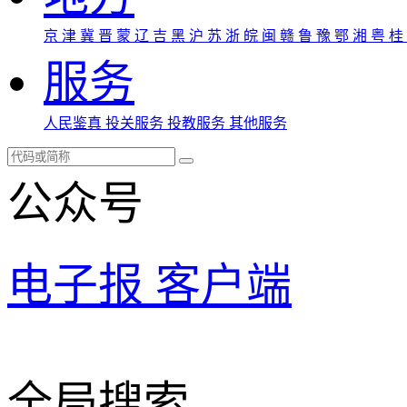
京
津
冀
晋
蒙
辽
吉
黑
沪
苏
浙
皖
闽
赣
鲁
豫
鄂
湘
粤
桂
服务
人民鉴真
投关服务
投教服务
其他服务
公众号
电子报
客户端
全局搜索