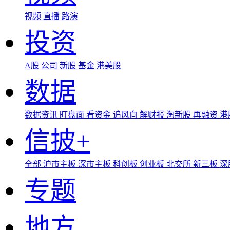
视频
直播
路演
投资
A股
公司
新股
基金
港美股
数据
数据资讯
盯盘面
看资金
追风向
解财报
淘新股
再融资
港
信披+
全部
沪市主板
深市主板
科创板
创业板
北交所
新三板
深
专题
地方