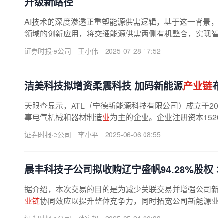
升级新路径
AI技术的深度渗透正重塑能源供需逻辑，基于这一背景
领域的创新应用，将交通能源供需两侧有机整合，实现智
源补给体验，提升
能源产业
整体的...
证券时报·e公司
王小伟
2025-07-28 17:52
洁美科技拟增资柔震科技 加码新能源
产业链
天眼查显示，ATL（宁德新能源科技有限公司）成立于2
事电气机械和器材制造
业
为主的企业。企业注册资本152
此次增至中，主要股东承诺，只要ATL...
证券时报·e公司
李小平
2025-06-06 08:55
晨丰科技子公司拟收购辽宁盛帆94.28%股权
据介绍，本次交易的目的是为减少关联交易并增强公司
业链
协同效应以提升整体竞争力，同时拓宽公司新能源
格局。辽宁盛帆经营范围包括许可...