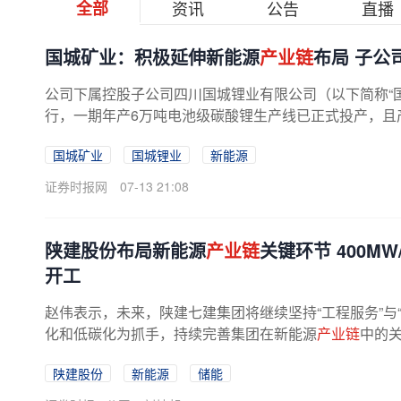
全部
资讯
公告
直播
国城矿业：积极延伸新能源
产业链
布局 子公
公司下属控股子公司四川国城锂业有限公司（以下简称“
行，一期年产6万吨电池级碳酸锂生产线已正式投产，且
国城矿业
国城锂业
新能源
证券时报网
07-13 21:08
陕建股份布局新能源
产业链
关键环节 400M
开工
赵伟表示，未来，陕建七建集团将继续坚持“工程服务”与
化和低碳化为抓手，持续完善集团在新能源
产业链
中的
调整与高质量发展贡献七建...
陕建股份
新能源
储能