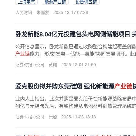
上海电气
能源产业链
设备供应链
人民财讯
朱雨蒙
2025-12-17 07:26
卧龙新能8.04亿元投建包头电网侧储能项目 
公开信息显示，卧龙新能已通过收购整合构建起覆盖储
产业链
能力，形成“发电—储能—氢能”协同发展闭环。此
+储能项目已开工建设，此次威俊...
证券时报·e公司
黄翔
2025-12-01 21:50
爱克股份拟并购东莞硅翔 强化新能源
产业链
业内人士指出，此次并购是爱克股份在新能源战略布局
翔亿与无锡曙光后，有望构建从电池材料到热管理系统
的深度协同。据了解，本次并购是在...
证券时报·e公司
康殷
2025-11-26 18:13