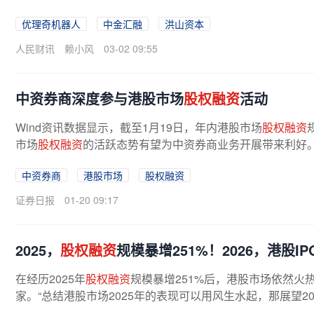
优理奇机器人
中金汇融
洪山资本
人民财讯
赖小风
03-02 09:55
中资券商深度参与港股市场
股权融资
活动
Wind资讯数据显示，截至1月19日，年内港股市场
股权融资
市场
股权融资
的活跃态势有望为中资券商业务开展带来利好。
中资券商
港股市场
股权融资
证券日报
01-20 09:17
2025，
股权融资
规模暴增251%！2026，港股I
在经历2025年
股权融资
规模暴增251%后，港股市场依然火热
家。“总结港股市场2025年的表现可以用风生水起，那展望20
盛亚洲（除日本外）股票资本市场...