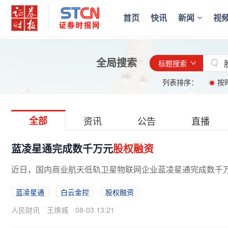
首页
快讯
新闻
视
全局搜索
标题搜索
列表排序：
按
全部
资讯
公告
直播
蓝凌星通完成数千万元
股权融资
近日，国内商业航天低轨卫星物联网企业蓝凌星通完成数千
蓝凌星通
白云金控
股权融资
人民财讯
王焕城
08-03 13:21