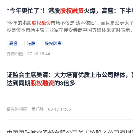
“今年更忙了”！港股
股权融资
火爆，高盛：下半年
“今年的港股
股权融资
市场不仅是‘涛声依旧’，而且是浪更大
股票资本市场主管王亚军在接受券商中国等媒体采访时表示
差。展望后市，王亚军认为，...
高盛
港股
股权融资
券商中国
07-10 18:44
证监会主席吴清：大力培育优质上市公司群体，
达到同期
股权融资
的3倍多
证券时报网
黄巧胜
06-17 14:55
中国国际航空股份有限公司关于控股子公司深圳