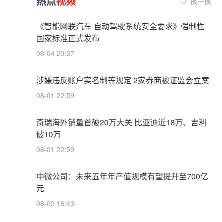
热点
视频
换一换
《智能网联汽车 自动驾驶系统安全要求》强制性
国家标准正式发布
08-04 20:37
涉嫌违反账户实名制等规定 2家券商被证监会立案
08-01 22:59
奇瑞海外销量首破20万大关 比亚迪近18万、吉利
破10万
08-01 22:59
中微公司：未来五年年产值规模有望提升至700亿
元
08-02 16:43