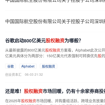
中国国际航空股份有限公司关于控股子公司深圳
谷歌启动800亿美元
股权融资
为哪般？
从最新披露的800亿美元
股权融资
方案看，Alphabet此次
亿美元具体分为两部分：150亿美元代表强制可转换优先
股
的
C类资本
股
。同时公司计划设立规模400...
谷歌
Alphabet
股权融资
创业资本汇
06-03 21:32
还是难！
股权融资
市场回暖，仍有十余家券商投
在2025年
股权融资
市场回暖、并购重组活跃、跨境业务放量