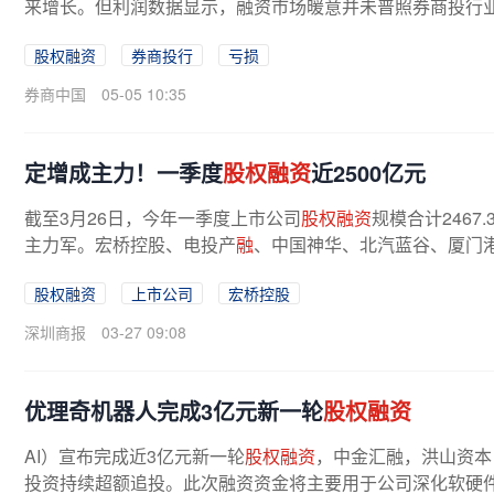
来增长。但利润数据显示，融资市场暖意并未普照券商投行
入规模靠前的机构也未能幸免。根据...
股权融资
券商投行
亏损
券商中国
05-05 10:35
定增成主力！一季度
股权融资
近2500亿元
截至3月26日，今年一季度上市公司
股权融资
规模合计2467
主力军。宏桥控股、电投产
融
、中国神华、北汽蓝谷、厦门港
股权融资
上市公司
宏桥控股
深圳商报
03-27 09:08
优理奇机器人完成3亿元新一轮
股权融资
AI）宣布完成近3亿元新一轮
股权融资
，中金汇融，洪山资本
投资持续超额追投。此次融资资金将主要用于公司深化软硬件