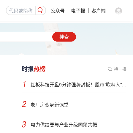
公众号
电子报
客户端
搜索
时报
热榜
换一换
红板科技开盘9分钟强势封板！股市“吹哨人”突然改口！市场风向变了？
老厂房变身新课堂
电力供给要与产业升级同频共振