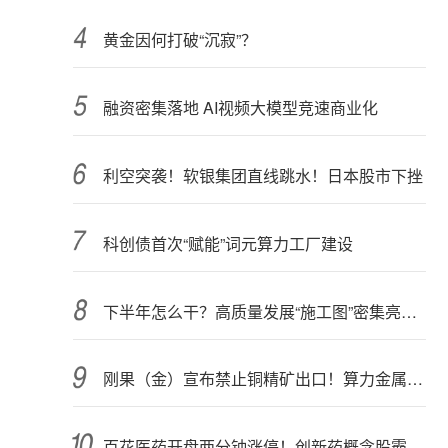
黄金因何打破“沉寂”？
融资密集落地 AI视频大模型竞速商业化
利空突袭！软银集团直线跳水！日本股市下挫
科创债首次“赋能”词元算力工厂建设
下半年怎么干？高质量发展“施工图”密集亮相 聚焦主业提质增效 国资央企向AI要动能
刚果（金）宣布禁止铜精矿出口！算力金属影响多大？
百花医药开盘两分钟涨停！创新药概念股霸屏，业绩预喜股来了