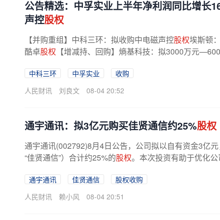
公告精选：中孚实业上半年净利润同比增长16
声控
股权
【并购重组】中科三环：拟收购中电磁声控
股权
埃斯顿：
酷卓
股权
【增减持、回购】熵基科技：拟3000万元—600
—4800万元回购股份惠云钛业：拟...
中科三环
中孚实业
收购
人民财讯
刘良文
08-04 20:52
通宇通讯：拟3亿元购买佳贤通信约25%
股权
通宇通讯(002792)8月4日公告，公司拟以自有资金
“佳贤通信”）合计约25%的
股权
。本次投资有助于优化公司
通宇通讯
佳贤通信
股权收购
人民财讯
赖小风
08-04 20:51