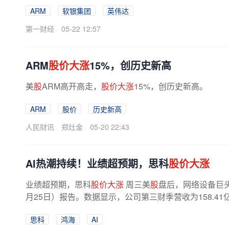
ARM
软银集团
英伟达
第一财经
05-22 12:57
ARM
股价大涨
15%，创历史新高
美
股
ARM高开高走，
股价大涨
15%，创历史新高。
ARM
股价
历史新高
人民财讯
郑灶金
05-20 22:43
AI热潮持续！业绩超预期，思科
股价大涨
业绩超预期，思科
股价大涨
周三美
股
盘后，网络设备巨头
月25日）报告。数据显示，公司第三财季营收为158.41
期的155.6亿美元；调整后每
股
收益为1...
思科
鸿海
AI