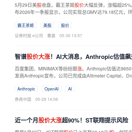
5月29日美
股
收盘，霸王茶姬
股价
大幅反弹，涨幅超25
布2026年一季报显示，公司实现总GMV达79.18亿元，环
增长4.5%；经调整净利润5.07亿元，全球...
霸王茶姬
美股
股价
证券时报·e公司
曹晨
05-30 13:57
智谱
股价大涨
！AI大消息，Anthropic估值
百度集团、MINIMAX等纷纷跟
涨
。Anthropic估值达96
发商Anthropic宣布，公司已完成由Altimeter Capital、
650亿美元H轮融资，公司投后估值为...
Anthropic
OpenAI
AI
券商中国
05-29 14:06
近一个月
股价大涨
超90%！ST联翔提示风险