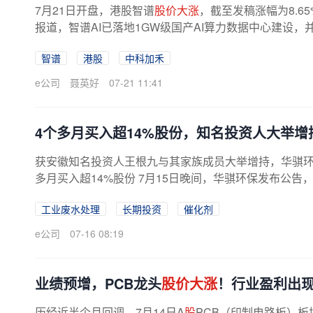
7月21日开盘，港股智谱
股价大涨
，截至发稿涨幅为8.65%
报道，智谱AI已落地1GW级国产AI算力数据中心建设，
也于今日正式完成对国产AI异构算力...
智谱
港股
中科加禾
e公司
聂英好
07-21 11:41
4个多月买入超14%股份，知名投资人大举
获安徽知名投资人王根九与其家族成员大举增持，华骐环保(3
多月买入超14%股份 7月15日晚间，华骐环保发布公告，
3日至15日期间，通过集中竞价交易方式...
工业废水处理
长期投资
催化剂
e公司
07-16 08:19
业绩预增，PCB龙头
股价大涨
！行业盈利出
历经近半个月回调，7月14日A
股
PCB（印制电路板）