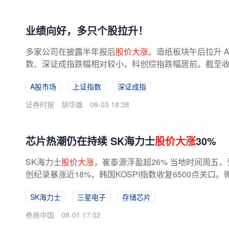
业绩向好，多只个股拉升！
多家公司在披露半年报后
股价大涨
。造纸板块午后拉升 
数、深证成指跌幅相对较小，科创综指跌幅居前。截至收盘，
6%，创业板指跌1.24%，科创综指跌3...
A股市场
上证指数
深证成指
证券时报
胡华雄
08-03 18:38
芯片热潮仍在持续 SK海力士
股价大涨
30%
SK海力士
股价大涨
，崔泰源浮盈超26% 当地时间周五
创纪录暴涨近18%，韩国KOSPI指数收复6500点关
人工智能（AI）支出的担忧。当天，韩国...
SK海力士
三星电子
存储芯片
券商中国
08-01 17:02