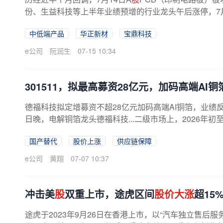
份、生益科技等上半年业绩预增的行业龙头午后涨停，7
时报记者采访了解，近期PCB行业遭遇算力...
中低端产品
华正新材
宝鼎科技
e公司
阮润生
07-15 10:34
301511，拟最高募资28亿元，加码高端AI
德福科技拟定增募资不超28亿元加码高端AI铜箔，业绩
日晚，电解铜箔龙头德福科技...二级市场上，2026年初
报132.30元/
股
，总市值约834亿元。
国产替代
股价上涨
供应链保障
e公司
黄翔
07-07 10:37
冲击美
股
双重上市，途虎区间
股价大涨
超15
途虎于2023年9月26日在香港上市，以“汽车独立售后服