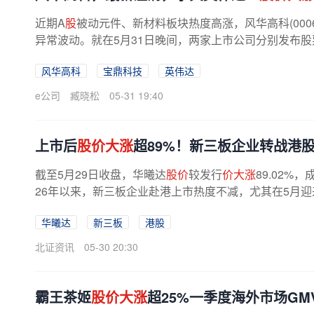
近期A
股
被动元件、新材料板块热度高涨，风华高科(000636
异常波动。就在5月31日晚间，两家上市公司分别发布
英伟达供应链。风华高科表示，...
风华高科
宝鼎科技
英伟达
e公司
臧晓松
05-31 19:40
上市后
股价大涨
超89%！新三板企业转战港
截至5月29日收盘，华曦达
股价
较发行
价大涨
89.02
26年以来，新三板企业赴港上市热度不减，尤其在5月
华成电力、新榜信息等。赴港热情再度...
华曦达
新三板
港股
北证资讯
05-30 20:30
霸王茶姬
股价大涨
超25%一季度海外市场GM