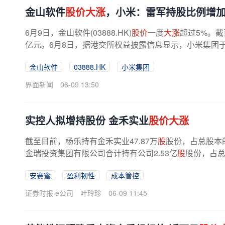
金山软件
股价大涨
，小米：雷军持股比例增
6月9日，金山软件(03888.HK)
股价
一度
大涨
超过5%。
亿元。6月8日，据港交所权益披露信息显示，小米集团于
金山软件
03888.HK
小米集团
界面新闻
06-09 13:50
实控人拟增持股份 金禾实业
股价大涨
截至目前，杨乐持有金禾实业47.87万
股
股份，占总股本的
金瑞投资集团有限公司合计持有公司2.53亿
股
股份，占总
注到，除实控人拟增持股份外，...
安赛蜜
盈利韧性
成本管控
证券时报·e公司
叶玲珍
06-09 11:45