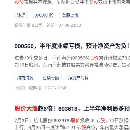
股价
表现并不理想，虽然近日受冲击美
股
双重上市刺激
86%。有分析认为，公司此次计划...
途虎
09690.HK
美股上市
证券时报·e公司
钟恬
07-06 23:08
000566，半年度业绩亏损，预计净资产为负
过去10个交易日，海南海药(000566)
股价
累计涨幅达73
7月6日晚间，海南海药披露股票交易异常波动公告，提
产为负。针对公司股票交易异常波动...
海南海药
业绩亏损
净资产为负
e公司
臧晓松
07-06 22:46
股价大涨
超6倍！603618，上半年净利最多预
7月3日，杭电股份(603618)
股价
报收49元/
股
，单日涨幅2
上行，6月25日一度达到57.21元/
股
高位，年内最大涨幅