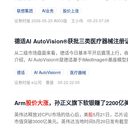
联想集团
AI业务
股价上涨
证券时报 2026-05-23 A003版
王小伟
05-23 07:28
德适AI AutoVision®获批三类医疗器械注册
从二级市场盘面来看，德适今日基本平开后震荡上行，
介绍，AI AutoVision®是德适基于iMedImage
染色体中期分裂相图像的自动分割、...
德适
AI AutoVision®
医疗器械
证券时报·e公司
曹晨
05-22 22:05
Arm
股价大涨
，孙正义旗下软银赚了2200亿
英伟达释放对CPU市场的信心后，美
股
5月21日，芯片设
市值突破3000亿美元。英伟达当地时间5月20日发布截至今