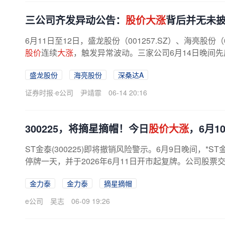
三公司齐发异动公告：
股价大涨
背后并无未
6月11日至12日，盛龙股份（001257.SZ）、海亮股份（00
股价
连续
大涨
，触发异常波动。三家公司6月14日晚间
披露的重大事项，生产经营正常。盛龙...
盛龙股份
海亮股份
深桑达A
证券时报·e公司
尹靖霏
06-14 20:16
300225，将摘星摘帽！今日
股价大涨
，6月1
ST金泰(300225)即将撤销风险警示。6月9日晚间，*S
停牌一天，并于2026年6月11日开市起复牌。公司股票交易自2
金泰
大涨
逾9%，公司最新市值约42亿元。
金力泰
金力泰
摘星摘帽
e公司
吴志
06-09 19:26