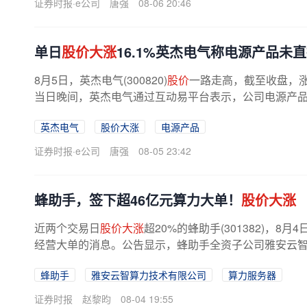
证券时报·e公司
唐强
08-06 20:46
单日
股价大涨
16.1%英杰电气称电源产品未
8月5日，英杰电气(300820)
股价
一路走高，截至收盘，涨幅
当日晚间，英杰电气通过互动易平台表示，公司电源产
电气部分客户承接相关海外项目，该...
英杰电气
股价大涨
电源产品
证券时报·e公司
唐强
08-05 23:42
蜂助手，签下超46亿元算力大单！
股价大涨
近两个交易日
股价大涨
超20%的蜂助手(301382)，
经营大单的消息。公告显示，蜂助手全资子公司雅安云智
近日分别与A公司签署算力服务器...
蜂助手
雅安云智算力技术有限公司
算力服务器
证券时报
赵黎昀
08-04 19:55