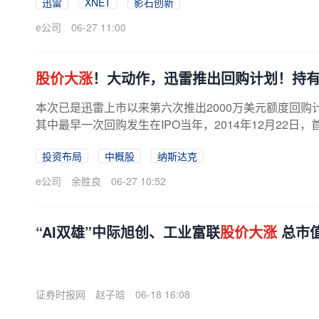
迅雷
XNET
影石创新
e公司
06-27 11:00
股价大涨
！大动作，迅雷推出回购计划！持有
本次已是迅雷上市以来第六次推出2000万美元额度回购
其中最早一次回购发生在IPO当年，2014年12月22日
9.55%；2017年12月开启第二轮回购；...
投资布局
中概股
纳斯达克
e公司
余胜良
06-27 10:52
“AI双雄”中际旭创、工业富联
股价大涨
总市
证券时报网
赵子晗
06-18 16:08