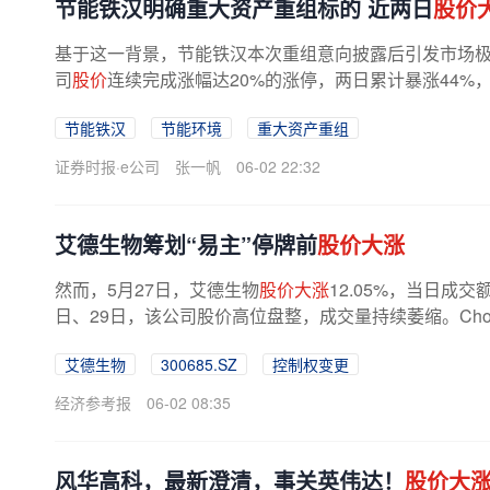
节能铁汉明确重大资产重组标的 近两日
股价
基于这一背景，节能铁汉本次重组意向披露后引发市场
司
股价
连续完成涨幅达20%的涨停，两日累计暴涨44%，
数据显示，近两个交易日国新证券北京...
节能铁汉
节能环境
重大资产重组
证券时报·e公司
张一帆
06-02 22:32
艾德生物筹划“易主”停牌前
股价大涨
然而，5月27日，艾德生物
股价大涨
12.05%，当日成
日、29日，该公司股价高位盘整，成交量持续萎缩。Choic
艾德生物
300685.SZ
控制权变更
经济参考报
06-02 08:35
风华高科，最新澄清，事关英伟达！
股价大