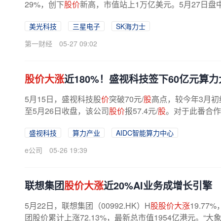
29%，创下
股价
新高，市值站上1万亿美元。5月27日盘中，
度上涨11%，市值突破1万亿美元大关。至此...
美光科技
三星电子
SK海力士
第一财经
05-27 09:02
股价大涨
近180%！盛视科技签下60亿元算力
5月15日，盛视科技股
价
突破70元/
股
高点，较今年3月初约
至5月26日收盘，该公司
股价
报57.4元/
股
。对于此番合作
型、智能体等应用快速发展，相关行业对...
盛视科技
算力产业
AIDC智能算力中心
e公司
05-26 19:39
联想集团
股价大涨
近20%AI业务成增长引擎
5月22日，联想集团（00992.HK）H
股股价大涨
19.77%
团股价累计上涨72.13%，最新总市值1954亿港元。“大