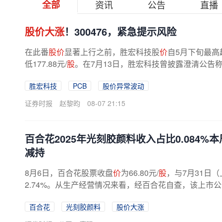
全部
资讯
公告
直播
股价大涨
！300476，紧急提示风险
在此番
股价
显著上行之前，胜宏科技股
价
自5月下旬最高超
低177.88元/
股
。在7月13日，胜宏科技曾披露澄清公告
产品、市场份额、项目进展等负面...
胜宏科技
PCB
股价异常波动
证券时报
赵黎昀
08-07 21:15
百合花2025年光刻胶颜料收入占比0.084%本
减持
8月6日，百合花股票收盘
价
为66.80元/
股
，与7月31日
2.74%。从生产经营情况来看，经百合花自查，该上市
经营环境未发生重大变化；百合花...
百合花
光刻胶颜料
股价大涨