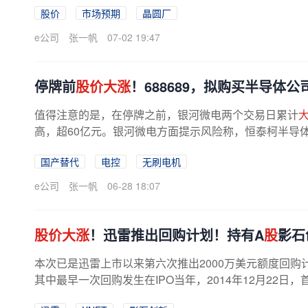
股价
市场预期
晶圆厂
e公司
张一帆
07-02 19:47
停牌前
股价大涨
！688689，拟购买半导体公
值得注意的是，在停牌之前，银河微电两个交易日累计
高，超60亿元。银河微电方面提示风险称，恒泰柯半导
在直接竞争关系，且随着国产替代进程...
国产替代
电控
无刷电机
e公司
张一帆
06-28 18:07
股价大涨
！迅雷推出回购计划！持有A
股
影石
本次已是迅雷上市以来第六次推出2000万美元额度回购
其中最早一次回购发生在IPO当年，2014年12月22日
9.55%；2017年12月开启第二轮回购；...