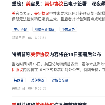
重磅！
美
官员：
美伊协议
已电子签署！深夜
美
官员表示，
美伊协议
中并未要求以色列必须从黎巴嫩撤
伊朗无法控制黎巴嫩真主党，且后者对以色列据点或城
以回击”。该官员还认为，在...
美伊协议
战略石油储备
中东局势
期货日报
06-16 07:51
特朗普称
美伊协议
内容将在19日签署后公布
当地时间6月15日，美国总统特朗普表示，霍尔木兹海峡“
伊协议
内容将在19日正式签署后对外公布。特朗普称，
特朗普
美伊协议
谅解备忘录
央视新闻
06-16 06:55
美
副总统称
美伊协议
许多细节待敲定