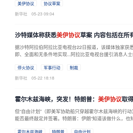
美伊协议
协议草案
新华社
05-23 09:04
沙特媒体称获悉
美伊协议
草案 内容包括在所
据沙特阿拉伯阿拉比亚电视台22日报道，该媒体独家获悉
即、全面和无条件地实现...阿拉比亚电视台援引消息人
停火协议
军事行动
制裁
新华社
05-22 18:18
霍尔木兹海峡，突发！特朗普：
美伊协议
取得
但“自由计划”（即美军协助船只穿越霍尔木兹海峡的行
能否最终敲定并签署。特朗普：伊朗“知道该做什么，也
时候在白宫回答记者提问时，...
霍尔木兹海峡
特朗普
自由计划