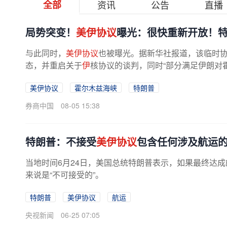
全部
资讯
公告
直播
局势突变！
美伊协议
曝光：很快重新开放！
与此同时，
美伊协议
也被曝光。据新华社报道，该临时
态，并重启关于
伊
核协议的谈判，同时“部分满足伊朗对
求，这种控制权是伊朗在战事前所不...
美伊协议
霍尔木兹海峡
特朗普
券商中国
08-05 15:38
特朗普：不接受
美伊协议
包含任何涉及航运
当地时间6月24日，美国总统特朗普表示，如果最终达成
来说是“不可接受的”。
特朗普
美伊协议
航运
央视新闻
06-25 07:05