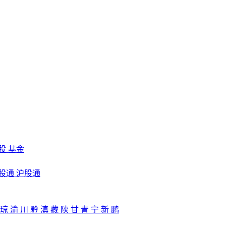
股
基金
股通
沪股通
琼
渝
川
黔
滇
藏
陕
甘
青
宁
新
鹏