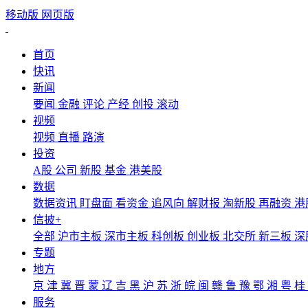
移动版
网页版
首页
快讯
新闻
要闻
金融
评论
产经
创投
滚动
视频
视频
直播
路演
投资
A股
公司
新股
基金
港美股
数据
数据资讯
盯盘面
看资金
追风向
解财报
淘新股
再融资
港
信披+
全部
沪市主板
深市主板
科创板
创业板
北交所
新三板
深
专题
地方
京
津
冀
晋
蒙
辽
吉
黑
沪
苏
浙
皖
闽
赣
鲁
豫
鄂
湘
粤
桂
服务