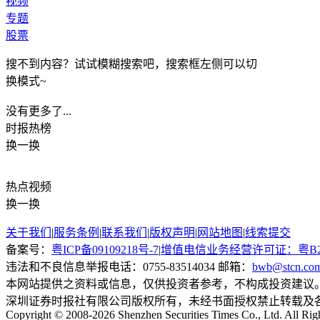
视频
专题
股票
搜不到内容？试试模糊搜索吧，搜索框左侧可以切
换模式~
没有更多了...
时报
热榜
换一换
热点
视频
换一换
关于我们
|
服务条例
|
联系我们
|
版权声明
|
网站地图
|
线索提交
备案号：
粤ICP备09109218号-7
|
增值电信业务经营许可证：粤B2-20
违法和不良信息举报电话：0755-83514034 邮箱：
bwb@stcn.co
本网站提供之资料或信息，仅供投资者参考，不构成投资建议
深圳证券时报社有限公司版权所有，未经书面授权禁止转载及
Copyright © 2008-2026 Shenzhen Securities Times Co., Ltd. All Rig