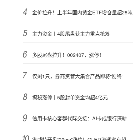
金价拉升！上半年国内黄金ETF增仓量超28吨
主力资金丨4股尾盘获主力重点抢筹
多股尾盘拉升！002407，涨停！
仅剩1只，券商资管大集合产品即将“剧终”
揭秘涨停丨5股封单资金均超4亿元
信用卡核心客群代际交接：AI卡成银行深耕“新世代”首块试验田
锴威特开盘“20cm”涨停！OLED渗透率有望攀升，高成长潜力股揭秘