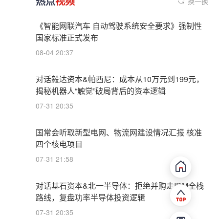
热点
视频
换一换
《智能网联汽车 自动驾驶系统安全要求》强制性
国家标准正式发布
08-04 20:37
对话毅达资本&帕西尼：成本从10万元到199元，
揭秘机器人“触觉”破局背后的资本逻辑
07-31 20:35
国常会听取新型电网、物流网建设情况汇报 核准
四个核电项目
07-31 21:58
对话基石资本&北一半导体：拒绝并购走IDM全栈
路线，复盘功率半导体投资逻辑
07-31 20:35