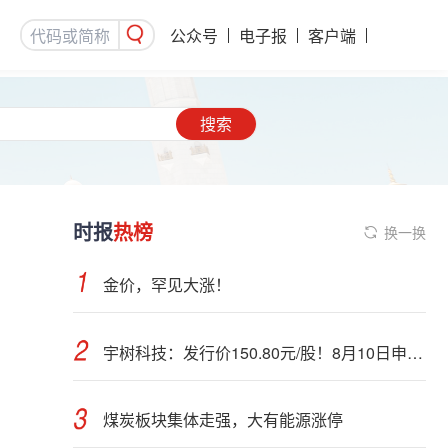
公众号
电子报
客户端
搜索
时报
热榜
换一换
金价，罕见大涨！
宇树科技：发行价150.80元/股！8月10日申购，DeepSeek参与战略配售
煤炭板块集体走强，大有能源涨停