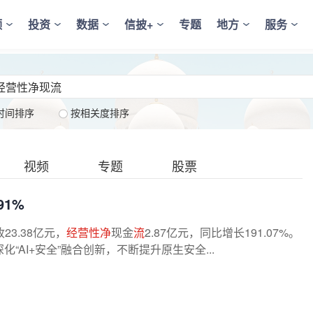
频
投资
数据
信披+
专题
地方
服务
时间排序
按相关度排序
视频
专题
股票
91%
收23.38亿元，
经营性净
现金
流
2.87亿元，同比增长191.07%。
AI+安全”融合创新，不断提升原生安全...