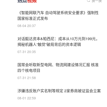
热点
视频
换一换
《智能网联汽车 自动驾驶系统安全要求》强制性
国家标准正式发布
08-04 20:37
对话毅达资本&帕西尼：成本从10万元到199元，
揭秘机器人“触觉”破局背后的资本逻辑
07-31 20:35
国常会听取新型电网、物流网建设情况汇报 核准
四个核电项目
07-31 21:58
涉嫌违反账户实名制等规定 2家券商被证监会立案
08-01 22:59