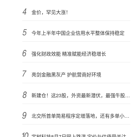
金价，罕见大涨！
今年上半年中国企业信用水平整体保持稳定
强化财政效能 精准赋能经济稳增长
亮剑金融黑灰产 护航营商好环境
新建仓！这23股，外资最新潜伏，最强牛股在列
北交所首单简易程序定增落地，还有多单小额快速融资推进中
宇树科技8月7日网上路演 定价与估值受关注