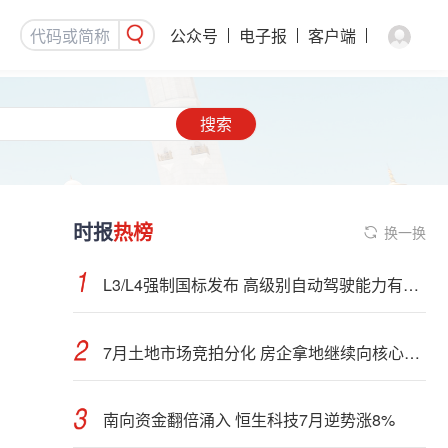
公众号
电子报
客户端
搜索
时报
热榜
换一换
L3/L4强制国标发布 高级别自动驾驶能力有望看齐“老司机”
7月土地市场竞拍分化 房企拿地继续向核心城市聚集
南向资金翻倍涌入 恒生科技7月逆势涨8%