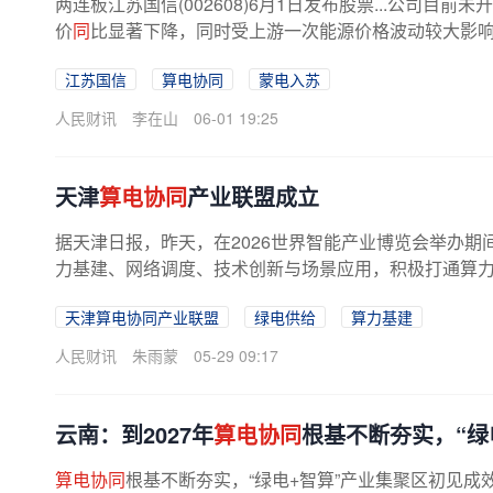
两连板江苏国信(002608)6月1日发布股票...公司目前未
价
同
比显著下降，同时受上游一次能源价格波动较大影
江苏国信
算电协同
蒙电入苏
人民财讯
李在山
06-01 19:25
天津
算电协同
产业联盟成立
据天津日报，昨天，在2026世界智能产业博览会举办期
力基建、网络调度、技术创新与场景应用，积极打通算力与
天津算电协同产业联盟
绿电供给
算力基建
人民财讯
朱雨蒙
05-29 09:17
云南：到2027年
算电协同
根基不断夯实，“绿
算电协同
根基不断夯实，“绿电+智算”产业集聚区初见成