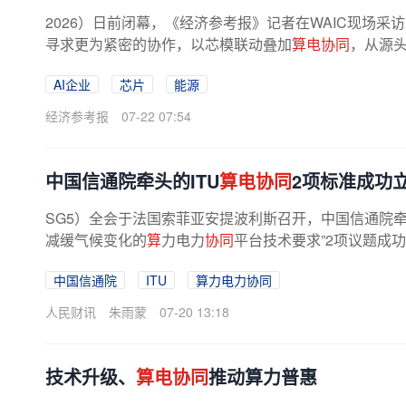
2026）日前闭幕，《经济参考报》记者在WAIC现场
寻求更为紧密的协作，以芯模联动叠加
算电协同
，从源头
AI企业
芯片
能源
经济参考报
07-22 07:54
中国信通院牵头的ITU
算电协同
2项标准成功
SG5）全会于法国索菲亚安提波利斯召开，中国信通院
减缓气候变化的
算
力电力
协同
平台技术要求”2项议题成功
中国信通院
ITU
算力电力协同
人民财讯
朱雨蒙
07-20 13:18
技术升级、
算电协同
推动算力普惠