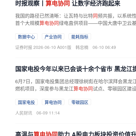
时报观察丨
算电协同
让数字经济跑起来
我国的路径已然清晰：让瓦特与比特
同
频共振，以系统
首个大规模
算电协同
绿电直供项目——中国大唐中卫云基
力专线直送数据中心，算力成本可...
数据中心
产业协同
能耗指标
证券时报 2026-06-10 A001版
韩忠楠
06-10 06:49
国家电投今年以来已会谈十余个省市 黑龙江
6月7日，国家电投集团总经理徐树彪在哈尔滨拜会黑龙江
燃机项目，深度参与黑龙江
算电协同
试点、零碳园区建
国家电投
算电协同
零碳园区
人民财讯
06-09 11:14
高温与
算电协同
助力 A股电力板块投资价值