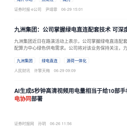
证券时报·e公司
尹靖霏
06-29 15:01
九洲集团：公司掌握绿电直连配套技术 可深
九洲集团近日在路演活动上表示，公司掌握绿电直连配
配算力中心绿色供电需求。公司将对该业务保持关注，
九洲集团
绿电直连
源荷一体化
人民财讯
许擎天梅
06-29 09:09
AI生成5秒钟高清视频用电量相当于给10部
电协同
部署
证券时报网
孙玥
06-26 11:56