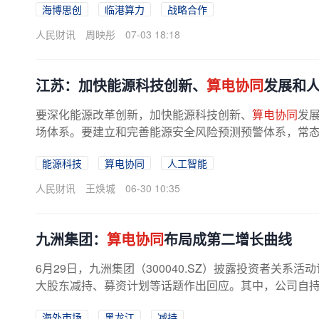
海博思创
临港算力
战略合作
人民财讯
周映彤
07-03 18:18
江苏：加快能源科技创新、
算电协同
发展和
要深化能源改革创新，加快能源科技创新、
算电协同
发
场体系。要建立和完善能源安全风险预测预警体系，常态化
能源科技
算电协同
人工智能
人民财讯
王焕城
06-30 10:35
九洲集团：
算电协同
布局成第二增长曲线
6月29日，九洲集团（300040.SZ）披露投资者关系
大股东减持、募资计划等话题作出回应。其中，公司自持在
算力基础设施为抓手，将“
算电协同
”...
海外市场
黑龙江
减持