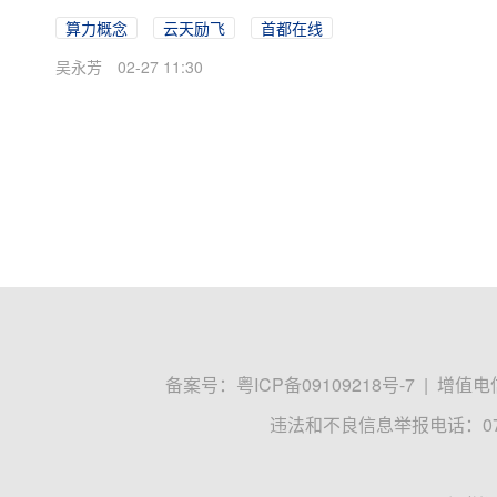
算力概念
云天励飞
首都在线
吴永芳
02-27 11:30
备案号：
粤ICP备09109218号-7
|
增值电信
违法和不良信息举报电话：0755