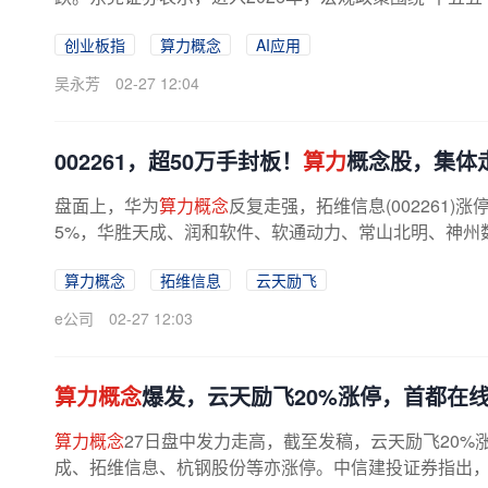
创业板指
算力概念
AI应用
吴永芳
02-27 12:04
002261，超50万手封板！
算力
概念股，集体
盘面上，华为
算力概念
反复走强，拓维信息(002261)
5%，华胜天成、润和软件、软通动力、常山北明、神州
公司董事长梁华表示，目前已有43个...
算力概念
拓维信息
云天励飞
e公司
02-27 12:03
算力概念
爆发，云天励飞20%涨停，首都在
算力概念
27日盘中发力走高，截至发稿，云天励飞20%
成、拓维信息、杭钢股份等亦涨停。中信建投证券指出，近