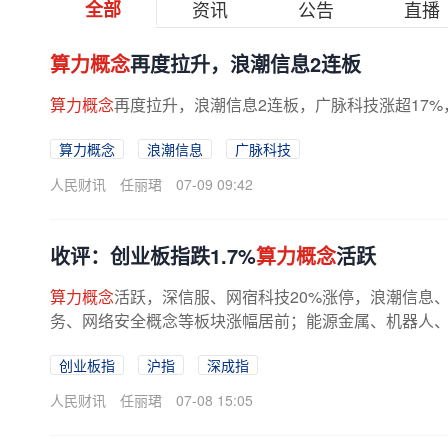
全部
资讯
公告
直播
算力概念
再度拉升，浪潮信息2连板
算力概念
再度拉升，浪潮信息2连板，广脉科技涨超17
算力概念
浪潮信息
广脉科技
人民财讯
任丽珺
07-09 09:42
收评：创业板指跌1.7%
算力概念
活跃
算力概念
活跃，深信服、网宿科技20%涨停，浪潮信息
务、网络安全概念等板块涨幅居前；能源金属、机器人、电
创业板指
沪指
深成指
人民财讯
任丽珺
07-08 15:05