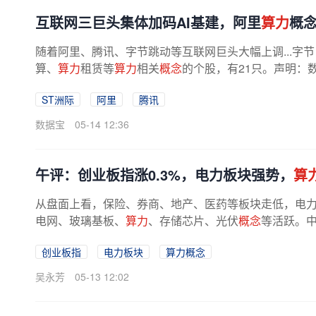
互联网三巨头集体加码AI基建，阿里
算力
概
随着阿里、腾讯、字节跳动等互联网巨头大幅上调...字
算、
算力
租赁等
算力
相关
概念
的个股，有21只。声明：
市有风险，投资需谨慎。校对：杨舒欣
ST洲际
阿里
腾讯
数据宝
05-14 12:36
午评：创业板指涨0.3%，电力板块强势，
算
从盘面上看，保险、券商、地产、医药等板块走低，电
电网、玻璃基板、
算力
、存储芯片、光伏
概念
等活跃。中
创业板指
电力板块
算力概念
吴永芳
05-13 12:02