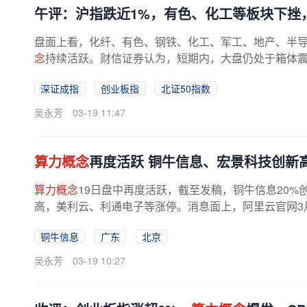
午评：沪指跌近1%，有色、化工等板块下挫
盘面上看，化纤、有色、钢铁、化工、军工、地产、半
念
持续活跃。财信证券认为，短期内，大盘仍处于箱体震荡
深证成指
创业板指
北证50指数
吴永芳
03-19 11:47
算力概念
再度活跃 铜牛信息、宏景科技创新
算力概念
19日盘中再度活跃，截至发稿，铜牛信息20%
高，美利云、利通电子等涨停。消息面上，阿里云官网3月
发、供应链涨价，阿里云AI算力、存储等...
铜牛信息
广东
北京
吴永芳
03-19 10:27