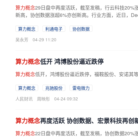
算力概念
29日盘中再度活跃，截至发稿，行云科技20%
新高，协创数据涨超6%亦创新高。行业方面，近日，Deep
算力概念
利通电子
协创数据
吴永芳
04-29 11:20
算力概念
低开 鸿博股份逼近跌停
算力概念
低开，鸿博股份逼近跌停，福鞍股份、安诺其
算力概念
兆驰股份
雷电微力
人民财讯
周映彤
04-24 09:32
算力概念
再度活跃 协创数据、宏景科技再创
算力概念
22日盘中再度活跃，截至发稿，协创数据20%