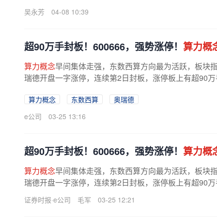
吴永芳
04-08 10:39
超90万手封板！600666，强势涨停！
算力概
算力概念
早间集体走强，东数西算方向最为活跃，板块指
瑞德开盘一字涨停，连续第2日封板，涨停板上有超90
特发信息、大位科技等多股在10分钟...
算力概念
东数西算
奥瑞德
e公司
03-25 13:16
超90万手封板！600666，强势涨停！
算力概
算力概念
早间集体走强，东数西算方向最为活跃，板块指
瑞德开盘一字涨停，连续第2日封板，涨停板上有超90
特发信息、大位科技等多股在10分钟...
证券时报·e公司
毛军
03-25 12:21