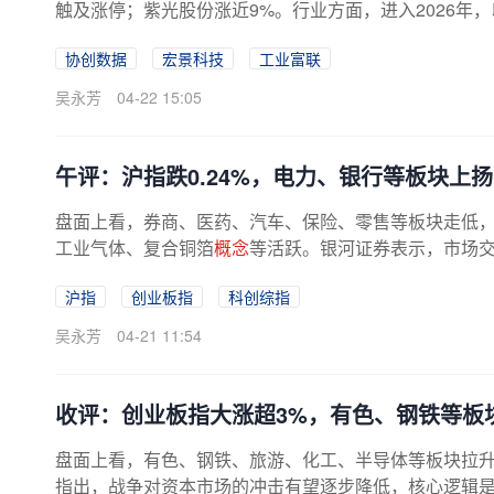
触及涨停；紫光股份涨近9%。行业方面，进入2026年，以Op
协创数据
宏景科技
工业富联
吴永芳
04-22 15:05
午评：沪指跌0.24%，电力、银行等板块上
盘面上看，券商、医药、汽车、保险、零售等板块走低
工业气体、复合铜箔
概念
等活跃。银河证券表示，市场交
沪指
创业板指
科创综指
吴永芳
04-21 11:54
收评：创业板指大涨超3%，有色、钢铁等板
盘面上看，有色、钢铁、旅游、化工、半导体等板块拉
指出，战争对资本市场的冲击有望逐步降低，核心逻辑是市