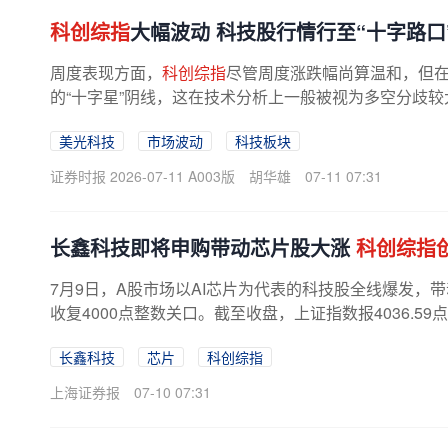
科创综指
大幅波动 科技股行情行至“十字路口
周度表现方面，
科创综指
尽管周度涨跌幅尚算温和，但在
的“十字星”阴线，这在技术分析上一般被视为多空分歧
示，
科创综指
最近两周周度振幅分别...
美光科技
市场波动
科技板块
证券时报 2026-07-11 A003版
胡华雄
07-11 07:31
长鑫科技即将申购带动芯片股大涨
科创综指
7月9日，A股市场以AI芯片为代表的科技股全线爆发，
收复4000点整数关口。截至收盘，上证指数报4036.59点
长鑫科技
芯片
科创综指
上海证券报
07-10 07:31