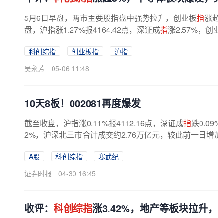
5月6日早盘，两市主要股指盘中强势拉升，创业板
指
涨
盘，沪指涨1.27%报4164.42点，深证成
指
涨2.57%，创
科创综指
创业板指
沪指
吴永芳
05-06 11:48
10天8板！002081再度爆发
截至收盘，沪指涨0.11%报4112.16点，深证成
指
跌0.0
2%，沪深北三市合计成交约2.76万亿元，较此前一日增加
红，半导体、芯片概念爆发，寒武纪涨20%
创
...
A股
科创综指
寒武纪
证券时报
04-30 16:45
收评：
科创综指
涨3.42%，地产等板块拉升