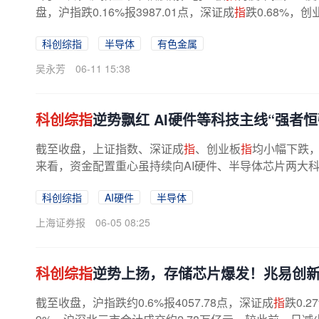
盘，沪指跌0.16%报3987.01点，深证成
指
跌0.68%，创
科创综指
半导体
有色金属
吴永芳
06-11 15:38
科创综指
逆势飘红 AI硬件等科技主线“强者恒
截至收盘，上证指数、深证成
指
、创业板
指
均小幅下跌
来看，资金配置重心虽持续向AI硬件、半导体芯片两大科
科创综指
AI硬件
半导体
上海证券报
06-05 08:25
科创综指
逆势上扬，存储芯片爆发！兆易创新
截至收盘，沪指跌约0.6%报4057.78点，深证成
指
跌0.