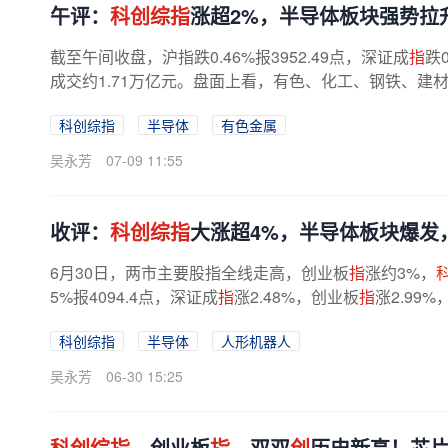
午评：
科创综指
涨超2%，半导体板块强势拉
截至午间收盘，沪指跌0.46%报3952.49点，深证成
指
跌
成交约1.71万亿元。盘面上看，有色、化工、钢铁、建材
科创综指
半导体
有色金属
吴永芳
07-09 11:55
收评：
科创综指
大涨超4%，半导体板块爆发
6月30日，两市主要股指全线走高，创业板
指
涨约3%，
5%报4094.4点，深证成
指
涨2.48%，创业板
指
涨2.99%
科创综指
半导体
人形机器人
吴永芳
06-30 15:25
科创综指
、创业板
指
，双双
创
历史新高！芯片