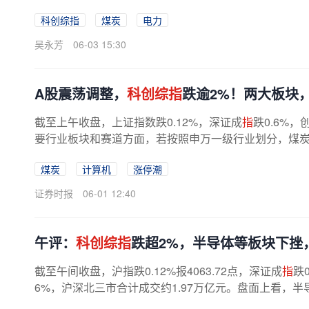
科创综指
煤炭
电力
吴永芳
06-03 15:30
A股震荡调整，
科创综指
跌逾2%！两大板块
截至上午收盘，上证指数跌0.12%，深证成
指
跌0.6%，
要行业板块和赛道方面，若按照申万一级行业划分，煤炭
潮。大有能源、郑州煤电、昊华能源、...
煤炭
计算机
涨停潮
证券时报
06-01 12:40
午评：
科创综指
跌超2%，半导体等板块下挫
截至午间收盘，沪指跌0.12%报4063.72点，深证成
指
跌
6%，沪深北三市合计成交约1.97万亿元。盘面上看，半