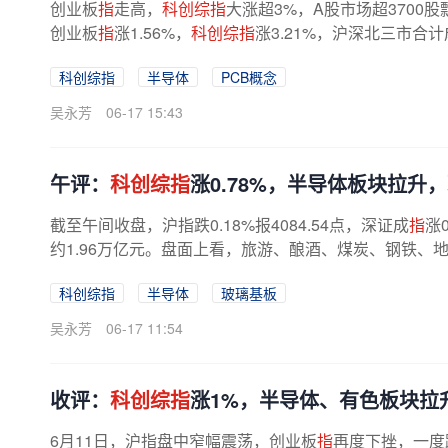
创业板
指
走高，
科创综指
大涨超3%，A股市场超3700股
创业板
指
涨1.56%，
科创综指
涨3.21%，沪深北三市合计
科创综指
半导体
PCB概念
吴永芳
06-17 15:43
午评：
科创综指
涨0.78%，半导体板块拉升
截至午间收盘，沪指跌0.18%报4084.54点，深证成
指
涨
约1.96万亿元。盘面上看，旅游、酿酒、煤炭、钢铁、地
科创综指
半导体
玻璃基板
吴永芳
06-17 11:54
收评：
科创综指
涨1%，半导体、有色板块拉
6月11日，沪指盘中窄幅震荡，创业板
指
再度下挫，一度