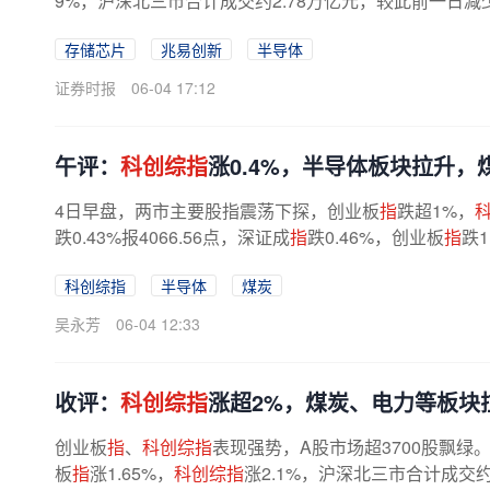
9%，沪深北三市合计成交约2.78万亿元，较此前一日减少
酿酒、零售、食品饮料等消费股集体下挫...
存储芯片
兆易创新
半导体
证券时报
06-04 17:12
午评：
科创综指
涨0.4%，半导体板块拉升，
4日早盘，两市主要股指震荡下探，创业板
指
跌超1%，
跌0.43%报4066.56点，深证成
指
跌0.46%，创业板
指
跌1
科创综指
半导体
煤炭
吴永芳
06-04 12:33
收评：
科创综指
涨超2%，煤炭、电力等板块
创业板
指
、
科创综指
表现强势，A股市场超3700股飘绿。截
板
指
涨1.65%，
科创综指
涨2.1%，沪深北三市合计成交约