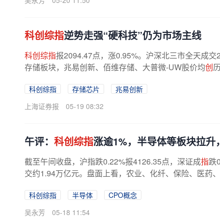
吴永芳
05-20 11:50
科创综指
逆势走强“硬科技”仍为市场主线
科创综指
报2094.47点，涨0.95%。沪深北三市全天
存储板块，兆易创新、佰维存储、大普微-UW股价均
创
历
科创综指
存储芯片
兆易创新
上海证券报
05-19 08:32
午评：
科创综指
涨逾1%，半导体等板块拉升
截至午间收盘，沪指跌0.22%报4126.35点，深证成
指
跌
交约1.94万亿元。盘面上看，农业、化纤、保险、医药、
科创综指
半导体
CPO概念
吴永芳
05-18 11:54