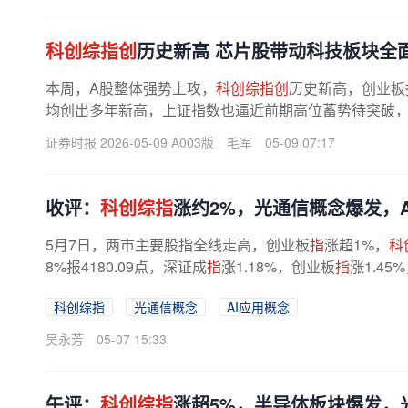
科创综指创
历史新高 芯片股带动科技板块全
本周，A股整体强势上攻，
科创综指创
历史新高，创业板
均创出多年新高，上证指数也逼近前期高位蓄势待突破，日
证券时报 2026-05-09 A003版
毛军
05-09 07:17
收评：
科创综指
涨约2%，光通信概念爆发，
5月7日，两市主要股指全线走高，创业板
指
涨超1%，
科
8%报4180.09点，深证成
指
涨1.18%，创业板
指
涨1.45
科创综指
光通信概念
AI应用概念
吴永芳
05-07 15:33
午评：
科创综指
涨超5%，半导体板块爆发，