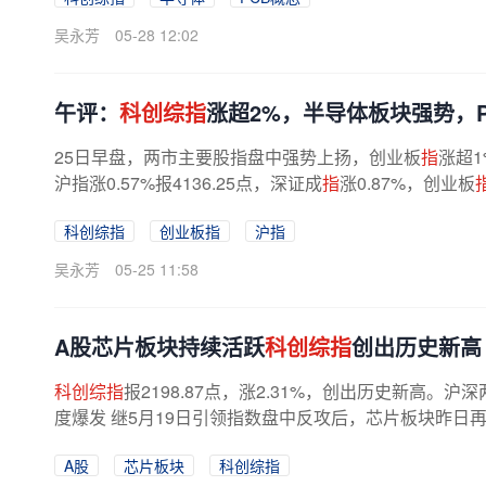
吴永芳
05-28 12:02
午评：
科创综指
涨超2%，半导体板块强势，
25日早盘，两市主要股指盘中强势上扬，创业板
指
涨超1
沪指涨0.57%报4136.25点，深证成
指
涨0.87%，创业板
科创综指
创业板指
沪指
吴永芳
05-25 11:58
A股芯片板块持续活跃
科创综指
创出历史新高
科创综指
报2198.87点，涨2.31%，创出历史新高。
度爆发 继5月19日引领指数盘中反攻后，芯片板块昨日再
A股
芯片板块
科创综指