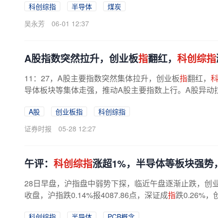
科创综指
半导体
煤炭
吴永芳
06-01 12:37
A股指数突然拉升，创业板
指
翻红，
科创综指
11：27，A股主要指数突然集体拉升，创业板
指
翻红，
导体板块等集体走强，推动A股主要指数上行。A股异动拉
表现低迷，深证成
指
跌超1%，创业板
指
...
A股
创业板指
科创综指
证券时报
05-28 12:27
午评：
科创综指
涨超1%，半导体等板块强势
28日早盘，沪指盘中弱势下探，临近午盘逐渐止跌，创
收盘，沪指跌0.14%报4087.86点，深证成
指
跌0.26%
科创综指
半导体
PCB概念