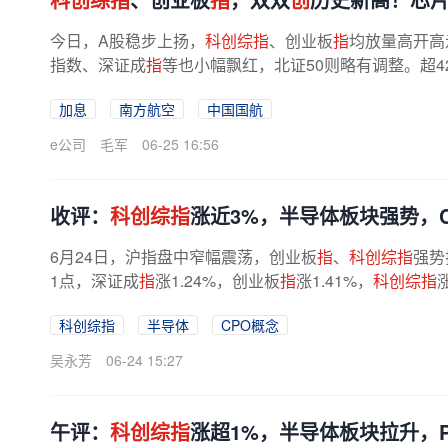
今日，A股稳步上扬，
科创综指
、创业板
指
均放量高开高
指数、深证成
指
等也小幅飘红，北证50则略有调整。超42
元。盘面上，芯片、航空机场、券商、...
加息
南方航空
中国国航
e公司
毛军
06-25 16:56
收评：
科创综指
涨近3%，半导体板块强势，
6月24日，沪指盘中窄幅震荡，创业板
指
、
科创综指
强势
1点，深证成
指
涨1.24%，创业板
指
涨1.41%，
科创综指
科创综指
半导体
CPO概念
吴永芳
06-24 15:27
午评：
科创综指
涨超1%，半导体板块拉升，