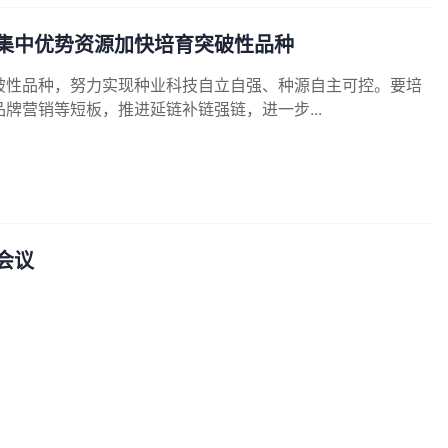
集中优势资源加快培育突破性品种
破性品种，努力实现种业科技自立自强、种源自主可控。要培
牌营销等短板，推进延链补链强链，进一步...
会议
升、市场净化等重点任务落实落地，
种业振兴
“五年见成效”目标
水平稳步提升，农业用
种
立足国内有保障、...