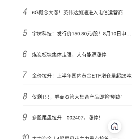
6G概念大涨！英伟达加速进入电信运营商市场？
宇树科技：发行价150.80元/股！8月10日申购，DeepSeek参与战略配售
煤炭板块集体走强，大有能源涨停
金价拉升！上半年国内黄金ETF增仓量超28吨
仅剩1只，券商资管大集合产品即将“剧终”
多股尾盘拉升！002407，涨停！
主力资金丨4股尾盘获主力重点抢筹