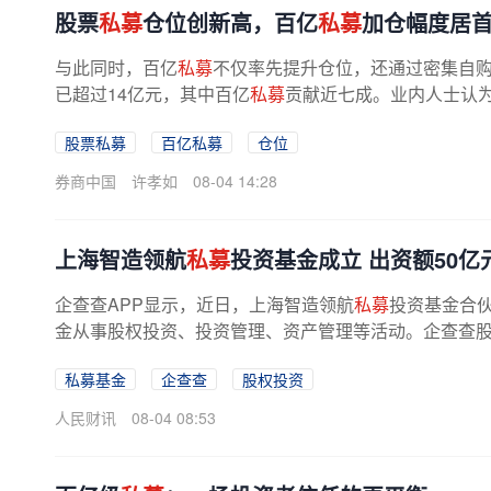
股票
私募
仓位创新高，百亿
私募
加仓幅度居首
与此同时，百亿
私募
不仅率先提升仓位，还通过密集自购
已超过14亿元，其中百亿
私募
贡献近七成。业内人士认
置价值进一步显现，叠加半年报披露...
股票私募
百亿私募
仓位
券商中国
许孝如
08-04 14:28
上海智造领航
私募
投资基金成立 出资额50亿
企查查APP显示，近日，上海智造领航
私募
投资基金合
金从事股权投资、投资管理、资产管理等活动。企查查股权
私募基金
企查查
股权投资
人民财讯
08-04 08:53