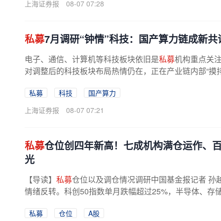
上海证券报
08-07 07:28
私募
7月调研“钟情”科技：国产算力链成新共
电子、通信、计算机等科技板块依旧是
私募
机构重点关
对调整后的科技板块布局热情仍在，正在产业链内部“摸
借产业趋势、自主可控及长期成长...
私募
科技
国产算力
上海证券报
08-07 07:21
私募
仓位创四年新高！七成机构满仓运作、
光
【导读】
私募
仓位以及调仓情况调研中国基金报记者 孙越
情绪反转。科创50指数单月跌幅超过25%，半导体、存
场回调之际，股票
私募
的仓位却在逆市...
私募
仓位
A股