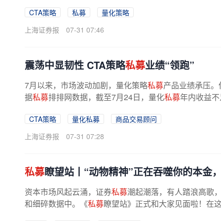
量化CTA策略
私募
产品平均收益接近6%，...
CTA策略
私募
量化策略
上海证券报
07-31 07:46
震荡中显韧性 CTA策略
私募
业绩“领跑”
7月以来，市场波动加剧，量化策略
私募
产品业绩承压。
据
私募
排排网数据，截至7月24日，量化
私募
年内收益不
CTA策略
量化私募
商品交易顾问
上海证券报
07-31 07:28
私募
瞭望站丨“动物精神”正在吞噬你的本金，
资本市场风起云涌，证券
私募
潮起潮落，有人踏浪高歌
和细碎数据中。《
私募
瞭望站》正式和大家见面啦！在
线的鲜活观察，直击证券
私募
圈热点...