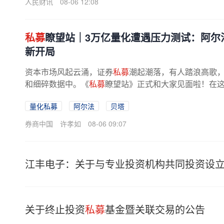
人民财讯
08-06 12:08
私募
瞭望站｜3万亿量化遭遇压力测试：阿尔
新开局
资本市场风起云涌，证券
私募
潮起潮落，有人踏浪高歌
和细碎数据中。《
私募
瞭望站》正式和大家见面啦！在
线的鲜活观察，直击证券
私募
圈热点...
量化私募
阿尔法
贝塔
券商中国
许孝如
08-06 09:07
江丰电子：关于与专业投资机构共同投资设
关于终止投资
私募
基金暨关联交易的公告