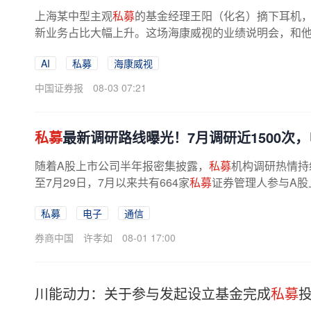
上海某中型主观
私募
的基金经理王阳（化名）摘下耳机
新业务占比大幅上升。这场海康威视的业绩说明会，和他一
AI
私募
海康威视
中国证券报
08-03 07:21
私募
最新调研路线曝光！7月调研近1500次，
随着A股上市公司半年报密集披露，
私募
机构调研热情持
至7月29日，7月以来共有664家
私募
证券管理人参与A股
80只个股。其中，58家百亿
私募
合计...
私募
电子
通信
券商中国
许孝如
08-01 17:00
川能动力：关于参与发起设立基金完成
私募