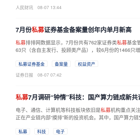
人民财讯
08-07 13:44
7月份
私募
证券基金备案量创年内单月新高
私募
排排网数据显示，7月份共有762家证券类
私募
基金
63只（含自主发行、投顾类产品），较6月份的1466只增
时间来看，截至7月末，年内全市场...
私募证券基金
备案量
权益资产
证券日报
08-07 07:42
私募
7月调研“钟情”科技：国产算力链成新共
电子、通信、计算机等科技板块依旧是
私募
机构重点关
正在产业链内部“摸排”新的投资机会。其中，国产算力链
私募
科技
电子