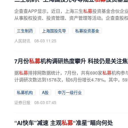
企查查APP显示，近日，上海三生
私募
投资基金合伙企业
从事股权投资、投资管理、资产管理等活动。企查查股权穿
三生制药
上海国投先导
私募投资基金
人民财讯
08-03 11:25
7月份
私募
机构调研热度攀升 科技仍是关注焦
据
私募
排排网数据统计，7月份，共有690家
私募
机构参
计调研次数达到1578次，较6月份增长4.78%。其中，5
私募机构
A股
申万一级行业
证券日报
08-03 07:45
“AI快车”减速 主观
私募
“准星”瞄向何处