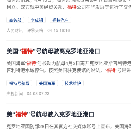
柯立。双方就中美经贸关系、
福特
公司在华发展等进行了交流
商务部
李成钢
福特汽车
人民财讯
许擎天梅
04-15 16:16
美国“
福特
”号航母驶离克罗地亚港口
美国海军“
福特
”号核动力航母4月2日离开克罗地亚斯普利特
普利特港水域停泊。按照美国驻克使馆的说法，“
福特
”号是
福特号航母
美国海军
技术维护
央视新闻
04-03 07:23
美“
福特
”号航母驶入克罗地亚港口
克罗地亚国防部28日在其官方社交媒体账号上宣布，美国海军