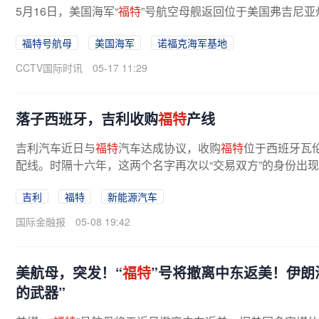
5月16日，美国海军“
福特
”号航空母舰返回位于美国弗吉尼亚
福特号航母
美国海军
诺福克海军基地
CCTV国际时讯
05-17 11:29
落子西班牙，吉利收购
福特
产线
吉利汽车近日与
福特
汽车达成协议，收购
福特
位于西班牙瓦伦
配线。时隔十六年，这两个名字再次以“交易双方”的身份出现
0年，吉利以18亿美元收购沃尔沃...
吉利
福特
新能源汽车
国际金融报
05-08 19:42
美航母，突发！“
福特
”号将撤离中东返美！伊朗
的武器”