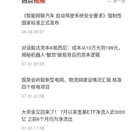
热点
视频
换一换
《智能网联汽车 自动驾驶系统安全要求》强制性
国家标准正式发布
08-04 20:37
对话毅达资本&帕西尼：成本从10万元到199元，
揭秘机器人“触觉”破局背后的资本逻辑
07-31 20:35
国常会听取新型电网、物流网建设情况汇报 核准
四个核电项目
07-31 21:58
大资金又回来了！ 7月以来宽基ETF净流入近3000
亿 之前6个月均为净流出
07-30 17:58