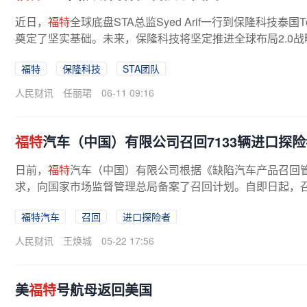
近日，
福特
全球底盘STA总监Syed Arif一行到保隆科技
奠定了坚实基础。未来，保隆科技将坚定推进全球布局2.0
福特
保隆科技
STA团队
人民财讯
任丽珺
06-11 09:16
福特
汽车（中国）有限公司召回7133辆进口探
日前，
福特
汽车（中国）有限公司根据《缺陷汽车产品召回
求，向国家市场监督管理总局备案了召回计划。自即日起，召回201
福特汽车
召回
进口探险者
人民财讯
王焕城
05-22 17:56
美
福特
号航母返回美国