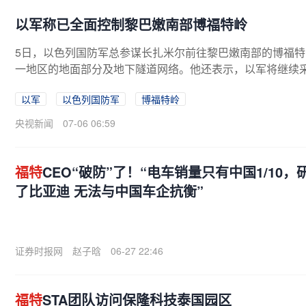
以军称已全面控制黎巴嫩南部博福特岭
5日，以色列国防军总参谋长扎米尔前往黎巴嫩南部的博福
一地区的地面部分及地下隧道网络。他还表示，以军将继续采取
以军
以色列国防军
博福特岭
央视新闻
07-06 06:59
福特
CEO“破防”了！“电车销量只有中国1/10，
了比亚迪 无法与中国车企抗衡”
证券时报网
赵子晗
06-27 22:46
福特
STA团队访问保隆科技泰国园区