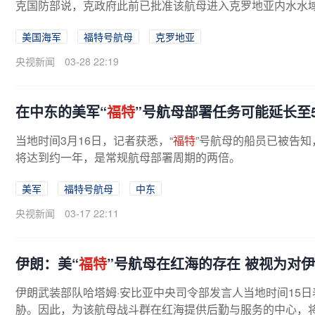
克国防部说，克政府此前已批准该航母进入克罗地亚内水水域
美国海军
福特号航母
克罗地亚
央视新闻
03-28 22:19
在中东的美军“
福特
”号航母部署任务可能延长至
当地时间3月16日，记者获悉，“
福特
”号航母的船员已被告
将达到约一年，是常规航母部署周期的两倍。
美军
福特号航母
中东
央视新闻
03-17 22:11
伊朗：美“
福特
”号航母在红海的存在 被视为对
伊朗武装部队哈塔姆·安比亚中央司令部发言人当地时间15日
胁。因此，为该航母战斗群在红海提供后勤与服务的中心，