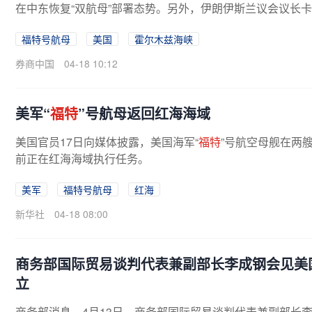
在中东恢复“双航母”部署态势。另外，伊朗伊斯兰议会议长卡
普在社媒发布的7项声明...
福特号航母
美国
霍尔木兹海峡
券商中国
04-18 10:12
美军“
福特
”号航母返回红海海域
美国官员17日向媒体披露，美国海军“
福特
”号航空母舰在两
前正在红海海域执行任务。
美军
福特号航母
红海
新华社
04-18 08:00
商务部国际贸易谈判代表兼副部长李成钢会见美
立
商务部消息，4月13日，商务部国际贸易谈判代表兼副部长