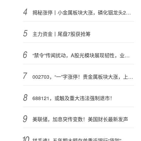
揭秘涨停丨小金属板块大涨，磷化铟龙头2连板
主力资金丨尾盘7股获抢筹
“禁令”传闻扰动，A股光模块展现韧性，业内人士：预计落地难度大
002703，“一”字涨停！贵金属板块大涨，上市公司盈利集体高增（附股）
688121，或触及重大违法强制退市！
美联储，加息突传变数！美国财长最新发声
拼手速！五年期大额存单重返银行“货架”，部分产品已售罄