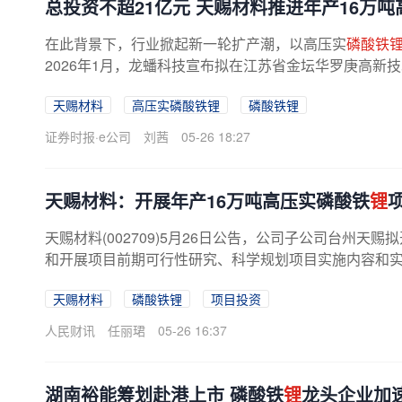
总投资不超21亿元 天赐材料推进年产16万
在此背景下，行业掀起新一轮扩产潮，以高压实
磷酸铁
2026年1月，龙蟠科技宣布拟在江苏省金坛华罗庚高新
吨高压实磷酸铁
锂
生产基地，总投资...
天赐材料
高压实磷酸铁锂
磷酸铁锂
证券时报·e公司
刘茜
05-26 18:27
天赐材料：开展年产16万吨高压实磷酸铁
锂
天赐材料(002709)5月26日公告，公司子公司台州天赐
和开展项目前期可行性研究、科学规划项目实施内容和实施
天赐材料
磷酸铁锂
项目投资
人民财讯
任丽珺
05-26 16:37
湖南裕能筹划赴港上市 磷酸铁
锂
龙头企业加