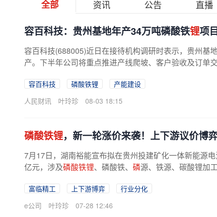
全部
资讯
公告
直播
容百科技：贵州基地年产34万吨磷酸铁
锂
项
容百科技(688005)近日在接待机构调研时表示，贵州基
产。下半年公司将重点推进产线爬坡、客户验收及订单
容百科技
磷酸铁锂
产能建设
人民财讯
叶玲珍
08-03 18:15
磷酸铁锂
，新一轮涨价来袭！上下游议价博
7月17日，湖南裕能宣布拟在贵州投建矿化一体新能源电
亿元，涉及
磷酸铁锂
、磷酸铁、
磷
源、铁源、碳酸锂加
目前磷酸铁
锂
行业已经跳出规模竞赛...
富临精工
上下游博弈
行业分化
e公司
叶玲珍
07-28 12:46