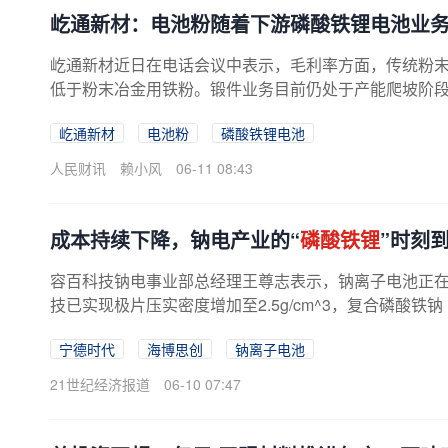
屹通新材：电池粉随着下游磷酸铁锂电池业
屹通新材近日在电话会议中表示，毛利率方面，传统粉末
低于粉末冶金用铁粉。锻件业务目前仍处于产能爬坡阶段，
屹通新材
电池粉
磷酸铁锂电池
人民财讯
赖小风
06-11 08:43
成本持续下降，钠电产业的“
磷酸铁锂
”时刻
容百科技钠电事业部总经理王尊志表示，钠离子电池正在复
技已实现极片压实密度增加至2.5g/cm^3，复合磷酸铁钠（
宁德时代
海博思创
钠离子电池
21世纪经济报道
06-10 07:47