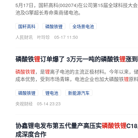
5月17日，国轩高科(002074)在公司第15届全球科技
池及G擎超长寿命乘商储电池。
国轩高科
磷酸铁锂
全场景电池
人民财讯
叶玲珍
05-17 11:50
磷酸铁
锂
订单爆了 3万元一吨的磷酸铁
锂
涨到
磷酸铁锂
，是
锂
离子电池的主流正极材料。今年以来，
成本优势，受到市场青睐，电池企业也加大磷酸铁
锂
原
磷酸铁锂
锂电池
新能源汽车
央视财经
05-14 23:23
协鑫锂电发布第五代量产高压实
磷酸铁锂
C1
成深度合作