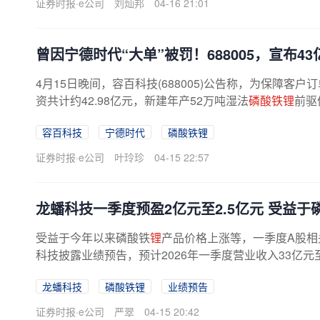
证券时报·e公司
刘灿邦
04-16 21:01
曾因宁德时代“大单”被罚！688005，宣布4
4月15日晚间，容百科技(688005)公告称，为保障客
资共计约42.98亿元，新建年产52万吨湿法
磷酸铁锂
前驱
述项目建成后，公司将拥有年产34万吨...
容百科技
宁德时代
磷酸铁锂
证券时报·e公司
叶玲珍
04-15 22:57
龙蟠科技一季度预盈2亿元至2.5亿元 受益于
受益于今年以来磷酸铁
锂
产品价格上涨等，一季度A股相
科技披露业绩预告，预计2026年一季度营业收入33亿元至36
9%，归母净利润2亿元至2.5亿元，上年...
龙蟠科技
磷酸铁锂
业绩预告
证券时报·e公司
严翠
04-15 20:42