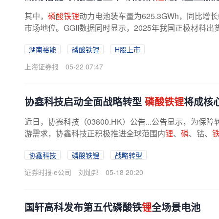
其中，
磷酸铁锂
动力电池装车量为625.3GWh，同比增长
市场地位。GGII数据同时显示，2025年我国正极材料出
湖南裕能
磷酸铁锂
H股上市
上海证券报
05-22 07:47
协鑫科技启动全面战略转型
磷酸铁锂
将成核
近日，协鑫科技（03800.HK）公告...公告显示，为
游需求，协鑫科技正积极推进全球范围内
锂
、
磷
、钴、
实现材料成本可控与供应链安全自主。
协鑫科技
磷酸铁锂
战略转型
证券时报·e公司
刘灿邦
05-18 20:20
国轩高科发布第五代磷酸铁
锂
全场景电池