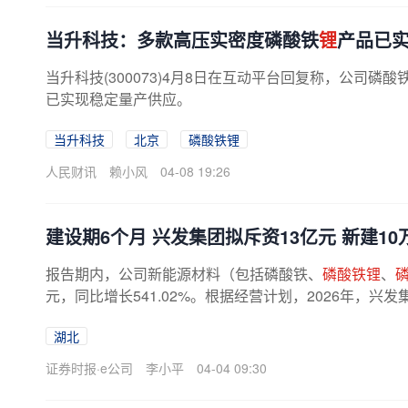
当升科技：多款高压实密度磷酸铁
锂
产品已
当升科技(300073)4月8日在互动平台回复称，公司磷酸
已实现稳定量产供应。
当升科技
北京
磷酸铁锂
人民财讯
赖小风
04-08 19:26
建设期6个月 兴发集团拟斥资13亿元 新建10
报告期内，公司新能源材料（包括磷酸铁、
磷酸铁锂
、
元，同比增长541.02%。根据经营计划，2026年，
括集中优势资源重点推动宜都磷酸铁二期...
湖北
证券时报·e公司
李小平
04-04 09:30