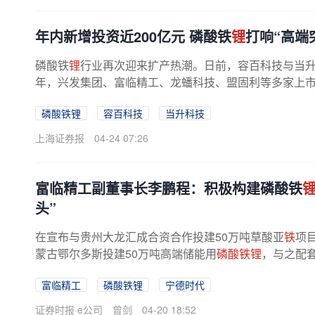
年内新增投资近200亿元 磷酸铁
锂
打响“高端
磷酸铁
锂
行业再次迎来扩产热潮。日前，容百科技与当升
年，兴发集团、富临精工、龙蟠科技、盟固利等多家上市公
磷酸铁锂
容百科技
当升科技
上海证券报
04-24 07:26
富临精工副董事长李鹏程：积极构建磷酸铁
头”
在宣布与贵州大龙汇成合资合作投建50万吨草酸亚
铁
项
蒙古鄂尔多斯投建50万吨高端储能用
磷酸铁锂
，与之配
卓正煤化合资投建40万吨草酸项目，...
富临精工
磷酸铁锂
宁德时代
证券时报·e公司
曾剑
04-20 18:52