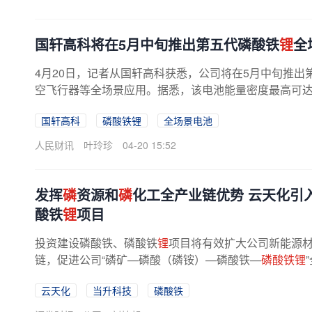
国轩高科将在5月中旬推出第五代磷酸铁
锂
全
4月20日，记者从国轩高科获悉，公司将在5月中旬推出
空飞行器等全场景应用。据悉，该电池能量密度最高可达205W
国轩高科
磷酸铁锂
全场景电池
人民财讯
叶玲珍
04-20 15:52
发挥
磷
资源和
磷
化工全产业链优势 云天化引
酸铁
锂
项目
投资建设磷酸铁、磷酸铁
锂
项目将有效扩大公司新能源
链，促进公司“磷矿—磷酸（磷铵）—磷酸铁—
磷酸铁锂
源优势，提升公司产业链整体竞争力...
云天化
当升科技
磷酸铁