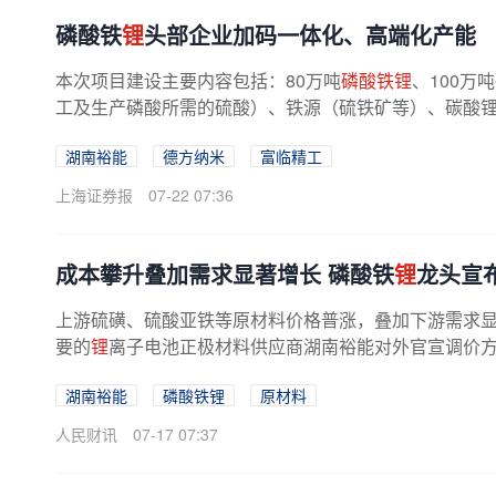
磷酸铁
锂
头部企业加码一体化、高端化产能
本次项目建设主要内容包括：80万吨
磷酸铁锂
、100万
工及生产磷酸所需的硫酸）、铁源（硫铁矿等）、碳酸
湖南裕能
德方纳米
富临精工
上海证券报
07-22 07:36
成本攀升叠加需求显著增长 磷酸铁
锂
龙头宣
上游硫磺、硫酸亚铁等原材料价格普涨，叠加下游需求
要的
锂
离子电池正极材料供应商湖南裕能对外官宣调价
湖南裕能
磷酸铁锂
原材料
人民财讯
07-17 07:37