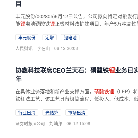
目
丰元股份(002805)6月12日公告，公司拟向特定对象
能
锂
电池磷酸铁
锂
正极材料改扩建项目、年产5万吨高性
丰元股份
定增
锂电池
人民财讯
李在山
06-12 20:08
协鑫科技联席CEO兰天石：磷酸铁
锂
业务已
年
在具体业务落地和新产业支撑方面，
磷酸铁锂
（LFP）
铁红法工艺，该工艺具备极简流程、低投入、低成本、
及以上产品在压实密度、容量和电压...
行业出海
光储算
市场出清
证券时报·e公司
刘灿邦
06-12 15:08