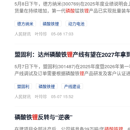
5月8日下午，德方纳米(300769)在2025年度业绩说
货量在持续增加，第一代
磷酸
锰铁
锂
产品已实现批量装
德方纳米
磷酸铁锂
动力电池
人民财讯
叶玲珍
05-08 17:03
盟固利：达州磷酸铁
锂
产线有望在2027年拿
5月7日下午，盟固利(301487)在2025年度暨202
产线调试及订单需要根据磷酸铁
锂
产品研发及客户认证进展
盟固利
磷酸铁锂
产线建设
人民财讯
叶玲珍
05-07 15:52
磷酸铁
锂
反转与“逆袭”
在建项目全部达产后，公司将具备39万吨/年
磷酸铁锂
、