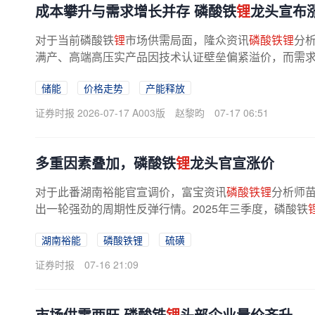
成本攀升与需求增长并存 磷酸铁
锂
龙头宣布
对于当前磷酸铁
锂
市场供需局面，隆众资讯
磷酸铁锂
分
满产、高端高压实产品因技术认证壁垒偏紧溢价，而需
大储及出口刚性采购托底。...
储能
价格走势
产能释放
证券时报 2026-07-17 A003版
赵黎昀
07-17 06:51
多重因素叠加，磷酸铁
锂
龙头官宣涨价
对于此番湖南裕能官宣调价，富宝资讯
磷酸铁锂
分析师苗
出一轮强劲的周期性反弹行情。2025年三季度，磷酸铁
吨、储能型29000元/吨起步，到2026...
湖南裕能
磷酸铁锂
硫磺
证券时报
07-16 21:09
市场供需两旺 磷酸铁
锂
头部企业量价齐升