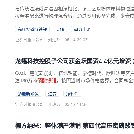
与传统湿法或高温固相法相比，该工艺以粉体原料物理
按精准配比进行物理混合后，通过专用设备完成一步合
备、反应结晶等中间环节。...
高压实磷酸铁锂
C16
动力电池
证券时报·e公司
刘灿邦
05-14 20:07
龙蟠科技控股子公司获金坛国资4.4亿元增资
Oval、楚能新能源、亿纬锂能、宁德时代、欣旺达等客
达130万吨
磷酸铁锂
，按照当时市场价格估算，合同总金
技第四代高压实密度磷酸铁
锂
已通过...
楚能新能源
江苏
净利润
证券时报·e公司
叶玲珍
05-12 11:36
德方纳米：整体满产满销 第四代高压密磷酸