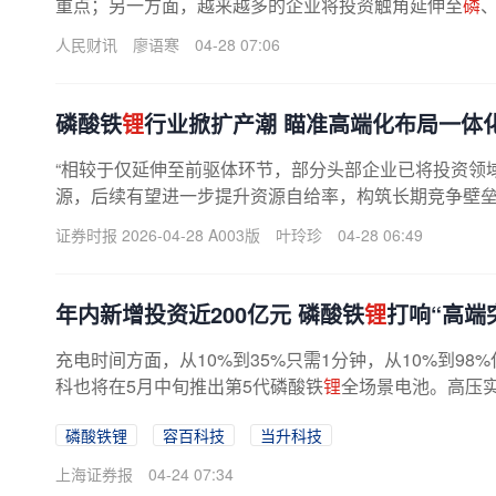
重点；另一方面，越来越多的企业将投资触角延伸至
磷
人民财讯
廖语寒
04-28 07:06
磷酸铁
锂
行业掀扩产潮 瞄准高端化布局一体
“相较于仅延伸至前驱体环节，部分头部企业已将投资领
源，后续有望进一步提升资源自给率，构筑长期竞争壁
示，磷酸铁锂扩产潮虽已启动，但...
证券时报 2026-04-28 A003版
叶玲珍
04-28 06:49
年内新增投资近200亿元 磷酸铁
锂
打响“高端
充电时间方面，从10%到35%只需1分钟，从10%到98
科也将在5月中旬推出第5代磷酸铁
锂
全场景电池。高压
磷酸铁锂
容百科技
当升科技
上海证券报
04-24 07:34