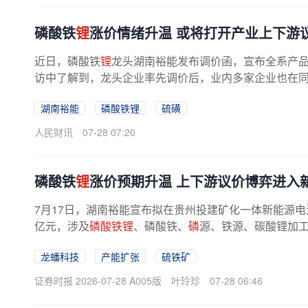
磷酸铁
锂
涨价情绪升温 或将打开产业上下游
近日，磷酸铁
锂
龙头湖南裕能发布调价函，宣布全系产品
访中了解到，龙头企业率先调价后，业内多家企业也在
湖南裕能
磷酸铁锂
硫磺
人民财讯
07-28 07:20
磷酸铁
锂
涨价预期升温 上下游议价博弈进入
7月17日，湖南裕能宣布拟在贵州投建矿化一体新能源电
亿元，涉及
磷酸铁锂
、磷酸铁、
磷
源、铁源、碳酸锂加
目前磷酸铁
锂
行业已经跳出规模竞赛...
龙蟠科技
产能扩张
硫铁矿
证券时报 2026-07-28 A005版
叶玲珍
07-28 06:46