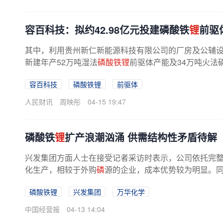
容百科技：拟约42.98亿元投建磷酸铁
锂
前驱
其中，利用贵州新仁新能源科技有限公司的厂房及公辅
新建年产52万吨湿法
磷酸铁锂
前驱体产能及34万吨火法
容百科技
磷酸铁锂
前驱体
人民财讯
周映彤
04-15 19:47
磷酸铁
锂
扩产浪潮汹涌 供需结构性矛盾待解
兴发集团方面人士在接受记者采访时表示，公司依托完
化生产，相较于外购
磷
源的企业，成本优势较为明显。同
磷酸铁锂
兴发集团
万华化学
中国经营报
04-13 14:04