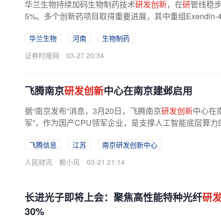
华兰生物持续加码生物制药技术
研发创新
，在
研
管线稳步
5%。多个创新药项目取得重要进展，其中重组Exendin-4
华兰生物
河南
生物制药
证券时报网
03-27 20:34
飞腾南京
研发创新
中心在南京建邺启用
据“南京发布”消息，3月20日，飞腾南京
研发创新
中心在
军”，作为国产CPU领军企业，是支撑人工智能底层算力
飞腾信息
江苏
南京研发创新中心
人民财讯
赖小风
03-21 21:14
长进光子即将上会：聚焦高性能特种光纤
研
30%