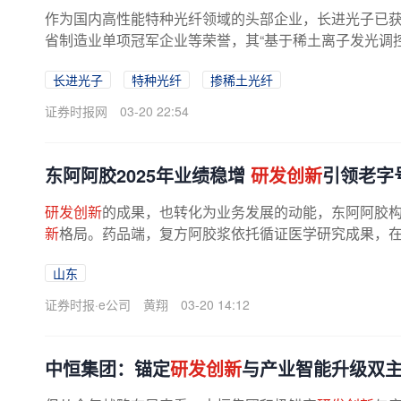
作为国内高性能特种光纤领域的头部企业，长进光子已
省制造业单项冠军企业等荣誉，其“基于稀土离子发光调
为“整体达到国内领先水平”，...
长进光子
特种光纤
掺稀土光纤
证券时报网
03-20 22:54
东阿阿胶2025年业绩稳增
研发创新
引领老字
研发创新
的成果，也转化为业务发展的动能，东阿阿胶构
新
格局。药品端，复方阿胶浆依托循证医学研究成果，
了更广阔的医疗市场空间；消费...
山东
证券时报·e公司
黄翔
03-20 14:12
中恒集团：锚定
研发创新
与产业智能升级双