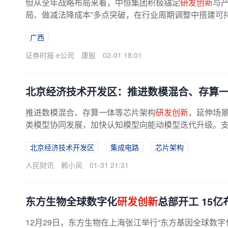
但从全年战略布局来看，中恒集团积极锚定
研发创新
与
局、做减法降成本”多点突破，在行业周期调整中搭建可
药创新已成为传统药企突破增长...
广西
证券时报·e公司
康殷
02-01 18:01
北京经济技术开发区：推进数模混合、存算
推进数模混合、存算一体等芯片架构
研发创新
，延伸场
类模型协同发展，加快认知模型向能动模型迭代升级。支持
北京经济技术开发区
集成电路
芯片架构
人民财讯
赖小风
01-31 21:31
东方生物全球数字化
研发创新
总部开工 15
12月29日，东方生物在上海张江举行“东方基因全球数字