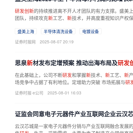
研发创新
的持续推进离不开人才团队的有力支撑。盛美
团队，持续攻克
新
工艺、
新
技术，并高度重视知识产权保
盛美上海
半导体清洗设备
电镀设备
证券时报网
2025-08-07 20:19
思泉
新
材发布定增预案 推动出海布局及
研发
在此基础上，公司不断
研发
和掌握
新
技术、
新
工艺、
新
场竞争中占据了有利地位。定增助力突破 市场拓展与
研
材战略布局的关键一步，旨在进一步...
证券时报·e公司
2025-08-01 16:03
证监会同意电子元器件产业互联网企业云汉芯城
云汉芯城是一家电子元器件分销与产业互联网融合发展