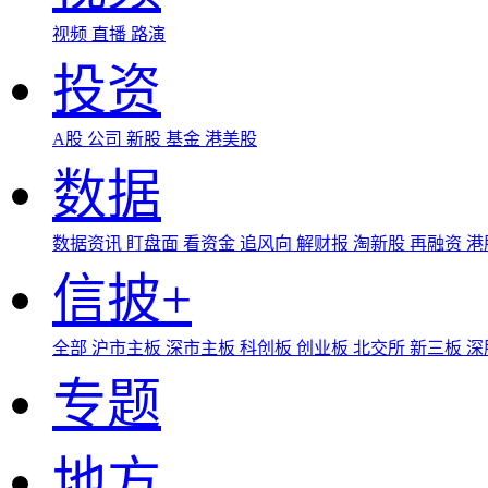
视频
直播
路演
投资
A股
公司
新股
基金
港美股
数据
数据资讯
盯盘面
看资金
追风向
解财报
淘新股
再融资
港
信披+
全部
沪市主板
深市主板
科创板
创业板
北交所
新三板
深
专题
地方