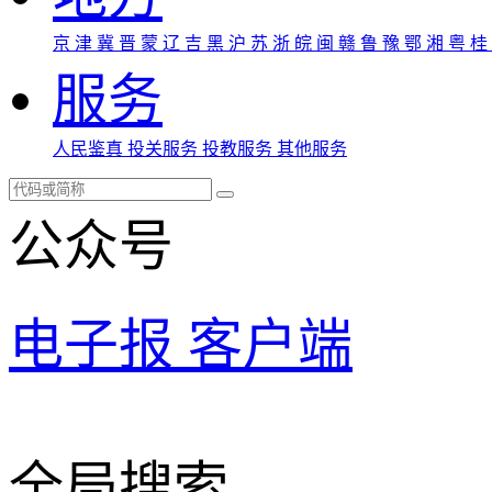
京
津
冀
晋
蒙
辽
吉
黑
沪
苏
浙
皖
闽
赣
鲁
豫
鄂
湘
粤
桂
服务
人民鉴真
投关服务
投教服务
其他服务
公众号
电子报
客户端
全局搜索