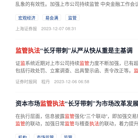
乱象的有效性。加强上市公司持续监管 中央金融工作会议强
宏观经济
易会满
监管
上海证券报
2023-12-07 08:31
监管执法
“长牙带刺”从严从快从重是主基调
证
监
系统近期对上市公司持续
监管
力度不断加强，已有超
包括行政处罚、立案调查、出具警示函、责令改正等。
从严
监管
的态度。过往多年，...
证券时报网
程丹
2023-12-06 06:58
资本市场
监管执法
“长牙带刺”为市场改革发
在执行层面，信息披露
监管
强化“三个联动”，即加强交
监管
的联动，加强日常
监管
与稽查
执法
的联动，着力提升
机构
市场监管
监管