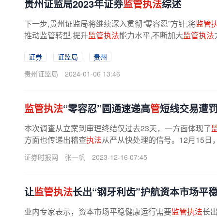
贵州证监局2023年证券
监管执法
综述
下一步,贵州证监局将继续深入贯彻“零容忍”方针,将
监管
推动监管转型,提升
监管执法
能力水平,不断加大
监管执法
证券
证监局
贵州
贵州证监局
2024-01-06 13:46
监管执法
“零容忍”圆通速递高
管
短线交易遭
本次调查从立案到审理终结仅过去23天，一方面体现了
方面也传递出稽查
执法
从严从快处理的信号。12月15
局下发的《行政处罚决定书》。...
证券时报网
张一帆
2023-12-16 07:45
让
监管执法
长出“钢牙利齿”护航资本市场平
业内专家表示，资本市场平稳健康运行需要
监管执法
长