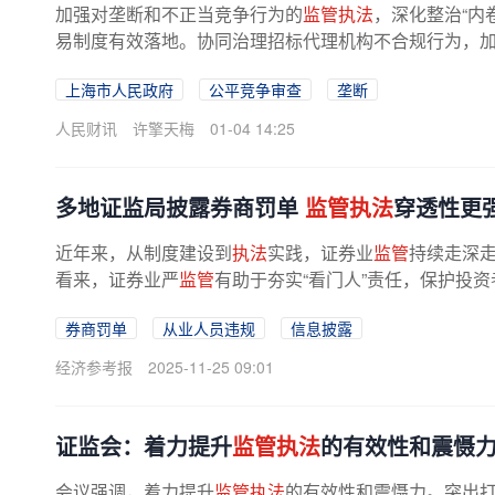
加强对垄断和不正当竞争行为的
监管执法
，深化整治“内
易制度有效落地。协同治理招标代理机构不合规行为，加强
上海市人民政府
公平竞争审查
垄断
人民财讯
许擎天梅
01-04 14:25
多地证监局披露券商罚单
监管执法
穿透性更
近年来，从制度建设到
执法
实践，证券业
监管
持续走深
看来，证券业严
监管
有助于夯实“看门人”责任，保护投
心与资源配置效率，推动行业回归...
券商罚单
从业人员违规
信息披露
经济参考报
2025-11-25 09:01
证监会：着力提升
监管执法
的有效性和震慑
会议强调，着力提升
监管执法
的有效性和震慑力。突出