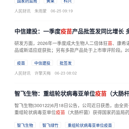
国家药监局
黄果
科兴
人民财讯
朱雨蒙
06-25 09:19
中信建投：一季度
疫苗
产品批签发同比增长 
研发方面，2026年一季度成大生物人二倍体狂
苗
、康希
品或新适应症获批；另有多款产品处于上市审评阶段。20
疫苗
中信建投
批签发
人民财讯
许擎天梅
06-23 08:02
智飞生物：重组轮状病毒亚单位
疫苗
（大肠
智飞生物(300122)6月18日公告，公司近日获悉，
重组轮状病毒亚单位
疫苗
（大肠杆菌）获得国家药监局药物
智飞生物
智飞绿竹
重组轮状病毒亚单位疫苗