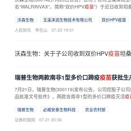
名“WALRINVAX”，简称“双价HPV
疫苗
”）于近日收到坦
沃森生物
玉溪泽润生物技术有限公司
双价HPV疫苗
人民财讯
李在山
07-23 19:31
沃森生物：关于子公司收到双价HPV
疫苗
坦
瑞普生物两款南非1型多价口蹄疫
疫苗
获批生
7月21日，瑞普生物(300119)发布公告，公司控股
品批准文号批件》，两款含南非1型的多价口蹄疫灭活
疫
瑞普生物
必威安泰生物科技
农业农村部
证券时报网
07-21 20:36