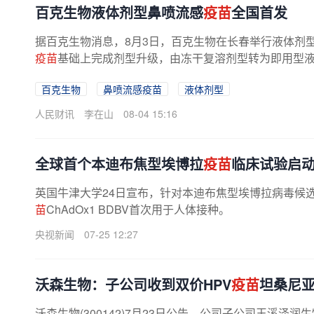
百克生物液体剂型鼻喷流感
疫苗
全国首发
据百克生物消息，8月3日，百克生物在长春举行液体剂
疫苗
基础上完成剂型升级，由冻干复溶剂型转为即用型液体
百克生物
鼻喷流感疫苗
液体剂型
人民财讯
李在山
08-04 15:16
全球首个本迪布焦型埃博拉
疫苗
临床试验启
英国牛津大学24日宣布，针对本迪布焦型埃博拉病毒候
苗
ChAdOx1 BDBV首次用于人体接种。
央视新闻
07-25 12:27
沃森生物：子公司收到双价HPV
疫苗
坦桑尼
沃森生物(300142)7月23日公告，公司子公司玉溪