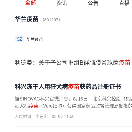
全部
资讯
公告
直播
华兰疫苗
（301207）
SZ
华兰疫苗
利德曼：关于子公司重组B群脑膜炎球菌
疫苗
科兴冻干人用狂犬病
疫苗
获药品注册证书
据SINOVAC科兴官微消息，8月6日，北京科兴控股
狂犬病
疫苗
（Vero细胞）获得国家药品监督管理局颁发
人民财讯
李在山
08-06 11:50