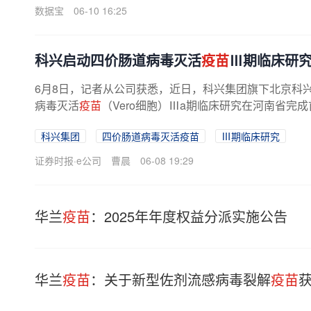
数据宝
06-10 16:25
科兴启动四价肠道病毒灭活
疫苗
Ⅲ期临床研
6月8日，记者从公司获悉，近日，科兴集团旗下北京科
病毒灭活
疫苗
（Vero细胞）Ⅲa期临床研究在河南省完
动Ⅲ期临床研究的四价手足口病
疫苗
...
科兴集团
四价肠道病毒灭活疫苗
Ⅲ期临床研究
证券时报·e公司
曹晨
06-08 19:29
华兰
疫苗
：2025年年度权益分派实施公告
华兰
疫苗
：关于新型佐剂流感病毒裂解
疫苗