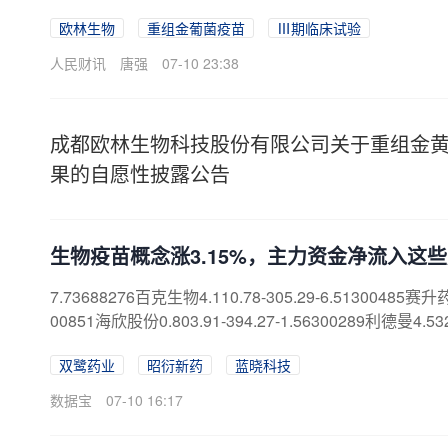
欧林生物
重组金葡菌疫苗
Ⅲ期临床试验
人民财讯
唐强
07-10 23:38
成都欧林生物科技股份有限公司关于重组金
果的自愿性披露公告
生物疫苗概念涨3.15%，主力资金净流入这
7.73688276百克生物4.110.78-305.29-6.51300485赛升药
00851海欣股份0.803.91-394.27-1.56300289利德曼4.532.0
双鹭药业
昭衍新药
蓝晓科技
数据宝
07-10 16:17