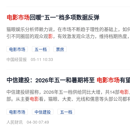
电影市场
回暖“五一”档多项数据反弹
猫眼娱乐分析师赖力说，在市场不断趋于理性的基础上，如
引不同圈层的观众观
影
，有效激发观众活力，维持档期热度
电影市场
五一档
票房
中国经营报
05-11 10:33
中信建投：2026年五一和暑期将至
电影市场
有
中信建投研报称，2026年五一档供给同比大增，共14部
电影
部。从主要
电影
看，猫眼、大麦、光线和儒意等头部公司都
电影市场
中信建投
五一档
人民财讯
04-30 07:49