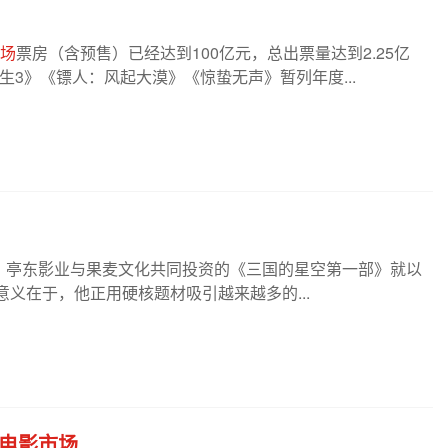
场
票房（含预售）已经达到100亿元，总出票量达到2.25亿
人生3》《镖人：风起大漠》《惊蛰无声》暂列年度...
，亭东影业与果麦文化共同投资的《三国的星空第一部》就以
义在于，他正用硬核题材吸引越来越多的...
电影市场