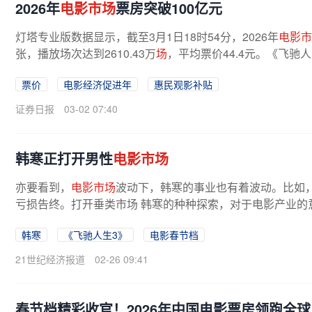
2026年
电影市场
票房突破100亿元
灯塔专业版数据显示，截至3月1日18时54分，2026年
电影市
张，播放场次达到2610.43万
场
，平均票价44.4元。《飞驰
票价
电影经济促进年
惠民观影补贴
证券日报
03-02 07:40
韩寒正打开男性
电影市场
亦要看到，
电影市场
波动下，韩寒的事业也有着波动。比如
亏损告终。打开垂类市场 韩寒的种种探索，对于电影产业的意
韩寒
《飞驰人生3》
电影春节档
21世纪经济报道
02-26 09:41
春节档精彩收官！2026年中国电影票房领跑全球