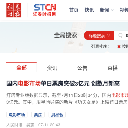
首页
快讯
新闻
视
全局搜索
标题搜索
列表排序：
按
全部
资讯
公告
直播
国内
电影市场
单日票房突破3亿元 创数月新高
灯塔专业版数据显示，截至7月11日20时34分，国内
电影市
3亿元。其中，周星驰导演的新片《功夫女足》上映首日票房已
电影市场
票房
周星驰
人民财讯
吴志
07-11 20:43