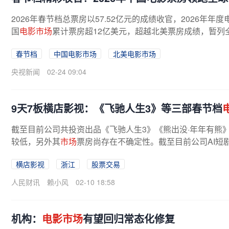
2026年春节档总票房以57.52亿元的成绩收官，2026年
国
电影市场
累计票房超12亿美元，超越北美票房成绩，暂列
春节档
中国电影市场
北美电影市场
央视新闻
02-24 09:04
9天7板横店影视：《飞驰人生3》等三部春节档
截至目前公司共投资出品《飞驰人生3》《熊出没·年年有熊
较低，另外其
市场
票房尚存在不确定性。截至目前公司AI短
横店影视
浙江
股票交易
人民财讯
赖小风
02-10 18:58
机构：
电影市场
有望回归常态化修复