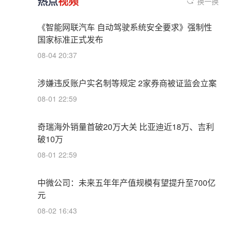
热点
视频
换一换
《智能网联汽车 自动驾驶系统安全要求》强制性
国家标准正式发布
08-04 20:37
涉嫌违反账户实名制等规定 2家券商被证监会立案
08-01 22:59
奇瑞海外销量首破20万大关 比亚迪近18万、吉利
破10万
08-01 22:59
中微公司：未来五年年产值规模有望提升至700亿
元
08-02 16:43