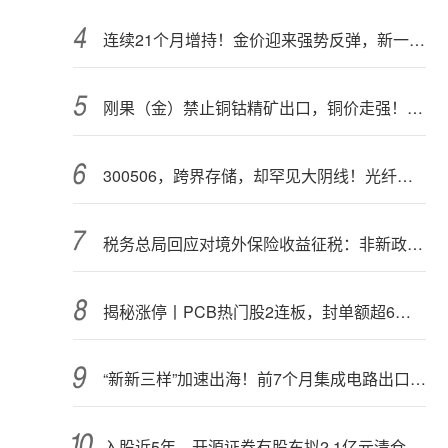
连续21个月增持！金价迎来强势反弹，新一轮上行窗口开启？
刚果（金）禁止铜钴精矿出口，铜价走强！多家公司最新回应
300506，跨界存储，却罕见大阴线！光纤需求激增，稀土细分原料，火了
税务总局回应对境外保险收益征税：非新政策，无需过度解读
揭秘涨停丨PCB热门股2连板，封单额超6亿元
“新新三样”加速出海！前7个月集成电路出口额接近翻倍
入股近5年，开源证券有股东拟2.1亿元清仓离场