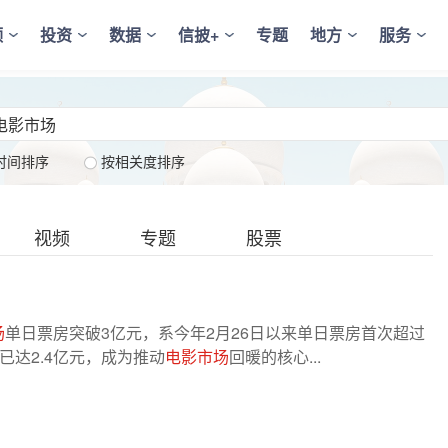
频
投资
数据
信披+
专题
地方
服务
时间排序
按相关度排序
视频
专题
股票
场
单日票房突破3亿元，系今年2月26日以来单日票房首次超过
达2.4亿元，成为推动
电影市场
回暖的核心...