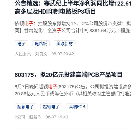
公告精选：寒武纪上半年净利润同比增122.6
高多层及HDI印制电路板P3项目
依顿
电子
：控股股东拟增持1%—2%公司股份帝奥微：拟3
同】甘肃能化：全资
子
公司合计中标8891.64万元工程
项目 金额合计7359.28万元【重大投资...
电子
电路板
美联新材
人民财讯
刘良文
08-07 20:42
603175，拟20亿元投建高端PCB产品项目
8月7日晚间超颖
电子
(603175)公告，公司拟投资建设
20.86亿元人民币或等值外币（以相关政府主管部门批
金或自筹资金。公告显示，该项目将...
超颖电子
超颖电子
高端PCB
e公司
赵黎昀
08-07 19:49