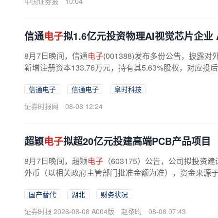
中国证券报
10:04
信通
电子
拟1.6亿元投资物理AI视觉芯片企业 
8月7日晚间，信通
电子
(001388)发布多份公告，披露
新增注册资本133.76万元，持有其5.63%股权，对应投
信通电子
信通电子
阜时科技
证券时报网
08-08 12:24
超颖
电子
拟超20亿元投建高端PCB产品项目
8月7日晚间，超颖
电子
（603175）公告，公司拟投资建
外币（以相关政府主管部门批准金额为准），资金来源于公
国产替代
湖北
财务状况
证券时报 2026-08-08 A004版
赵黎昀
08-08 07:43