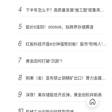
下半年怎么干？高质量发展“施工图”密集亮相 聚焦主业提质增效 国资央企向AI要动能
股价5连阳！300506，拟跨界存储赛道
红板科技开盘9分钟强势封板！股市“吹哨人”突然改口！市场风向变了？
黄金因何打破“沉寂”？
刚果（金）宣布禁止铜精矿出口！算力金属影响多大？
深夜！美存储股低开反弹，黄金创阶段新高
机械工业向新向优转型提速