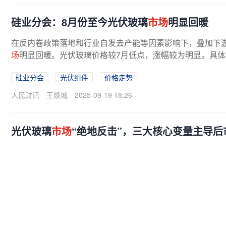
硅业分会：8月份至今光伏玻璃
市场
明显回暖
在反内卷政策落地和行业自发去产能等因素影响下，叠加下
场
明显回暖。光伏玻璃价格较7月低点，涨幅较为明显。具体
硅业分会
光伏组件
价格走势
人民财讯
王焕城
2025-09-19 18:26
光伏玻璃
市场
“绝地反击”，三大核心变量主导后
其中，符合
市场
需求的2.0mm镀膜
玻璃
需求向好，宽度为12
个别企业库存已跌破10天警戒线，整体库存水平回落至正常
式落地。“8月，2.0mm 单镀（面板）...
光伏组件
产能调控
库存周期
期货日报
2025-08-28 08:08