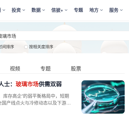
频
投资
数据
信披+
专题
地方
服务
时间排序
按相关度排序
视频
专题
股票
人士：
玻璃市场
供需双弱
、库存高企”的弱平衡格局中，短期
全国产线点火与冷修动态以及下游深