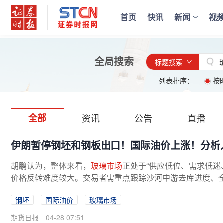
首页
快讯
新闻
视
全局搜索
标题搜索
列表排序：
按
全部
资讯
公告
直播
伊朗暂停钢坯和钢板出口！国际油价上涨！分析
胡鹏认为，整体来看，
玻璃市场
正处于“供应低位、需求低迷
价格反转难度较大。交易者需重点跟踪沙河中游去库进度、
加工订单情况，等待明确的需求...
钢坯
国际油价
玻璃市场
期货日报
04-28 07:51