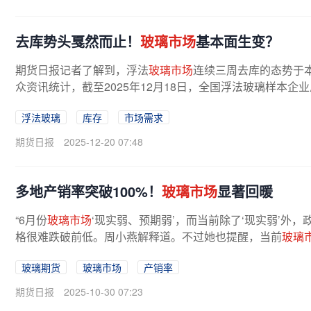
去库势头戛然而止！
玻璃市场
基本面生变？
期货日报记者了解到，浮法
玻璃市场
连续三周去库的态势于
众资讯统计，截至2025年12月18日，全国浮法玻璃样本企业
3.1万重箱，增幅为0.57%，同比增幅...
浮法玻璃
库存
市场需求
期货日报
2025-12-20 07:48
多地产销率突破100%！
玻璃市场
显著回暖
“6月份
玻璃市场
‘现实弱、预期弱’，而当前除了‘现实弱’外
格很难跌破前低。周小燕解释道。不过她也提醒，当前
玻璃
中，供给端仍存在较...
玻璃期货
玻璃市场
产销率
期货日报
2025-10-30 07:23