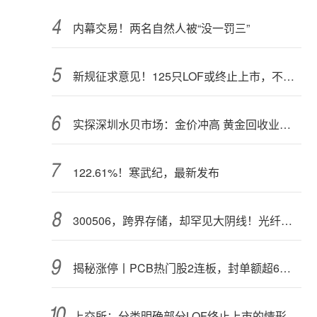
内幕交易！两名自然人被“没一罚三”
新规征求意见！125只LOF或终止上市，不影响基金正常投资运作
实探深圳水贝市场：金价冲高 黄金回收业务率先回暖
122.61%！寒武纪，最新发布
300506，跨界存储，却罕见大阴线！光纤需求激增，稀土细分原料，火了
揭秘涨停丨PCB热门股2连板，封单额超6亿元
上交所：分类明确部分LOF终止上市的情形和程序