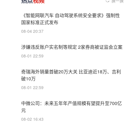
热点
视频
换一换
《智能网联汽车 自动驾驶系统安全要求》强制性
国家标准正式发布
08-04 20:37
涉嫌违反账户实名制等规定 2家券商被证监会立案
08-01 22:59
奇瑞海外销量首破20万大关 比亚迪近18万、吉利
破10万
08-01 22:59
中微公司：未来五年年产值规模有望提升至700亿
元
08-02 16:43