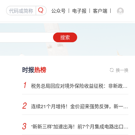
公众号
电子报
客户端
搜索
时报
热榜
换一换
税务总局回应对境外保险收益征税：非新政策，无需过度解读
连续21个月增持！金价迎来强势反弹，新一轮上行窗口开启？
“新新三样”加速出海！前7个月集成电路出口额接近翻倍